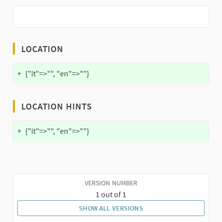
LOCATION
+
{"it"=>"", "en"=>""}
LOCATION HINTS
+
{"it"=>"", "en"=>""}
VERSION NUMBER
1 out of 1
SHOW ALL VERSIONS