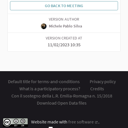
GO BACK TO MEETING
VERSION AUTHOR
Michele Pablo Silva
VERSION CREATED AT
11/02/2023 10:35
Default title for terms-and-conditions
Privacy policy
What is a participatory process?
Credits
Con il sostegno della L.R. Emilia-Romagna n. 15/2018
Download Open Data files
Website made with
free software
.
(External link)