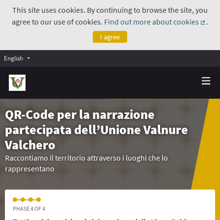
This site uses cookies. By continuing to browse the site, you
agree to our use of cookies.
Find out more about cookies
.
(Exte
I agree
English
QR-Code per la narrazione
partecipata dell’Unione Valnure
Valchero
Raccontiamo il territorio attraverso i luoghi che lo
rappresentano
PHASE 4 OF 4