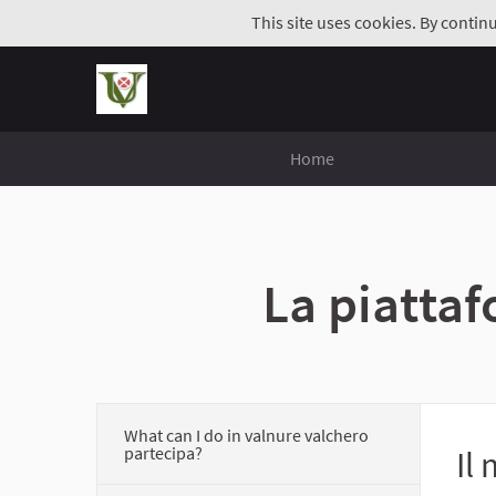
This site uses cookies. By contin
Home
La piatta
What can I do in valnure valchero
partecipa?
Il 