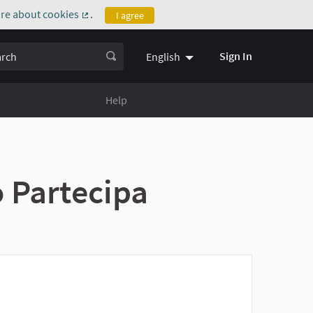
re about cookies
.
I agree
(External link)
ch
Sign In
English
Help
 Partecipa