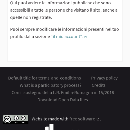
Qui puoi vedere le informazioni pubbliche che sono
accessibili a tutte le persone che visitano il sito, anche a
quelle non registrate.
Puoi sempre modificare le informazioni presenti nel tuo
profilo dalla sezione
“il mio account”.
(External link)
Default title for terms-and-conditions
Privacy policy
What is a participatory process?
Credits
Con il sostegno della L.R. Emilia-Romagna n. 15/2018
Download Open Data files
Website made with
free software
.
(External link)