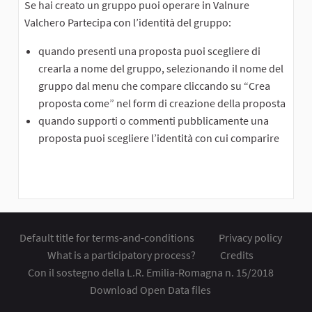
Se hai creato un gruppo puoi operare in Valnure
Valchero Partecipa con l’identità del gruppo:
quando presenti una proposta puoi scegliere di
crearla a nome del gruppo, selezionando il nome del
gruppo dal menu che compare cliccando su “Crea
proposta come” nel form di creazione della proposta
quando supporti o commenti pubblicamente una
proposta puoi scegliere l’identità con cui comparire
Default title for terms-and-conditions
Privacy policy
What is a participatory process?
Credits
Con il sostegno della L.R. Emilia-Romagna n. 15/2018
Download Open Data files