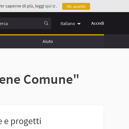
Per saperne di più, leggi
qui
.
OK, accetto
(Collegamento esterno)
ca
Accedi
Italiano
Aiuto
e Bene Comune"
 e progetti