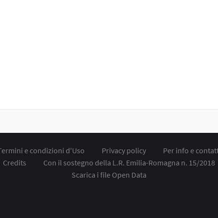
Termini e condizioni d'Uso
Privacy policy
Per info e contatt
Credits
Con il sostegno della L.R. Emilia-Romagna n. 15/2018
Scarica i file Open Data
ollegamento esterno)