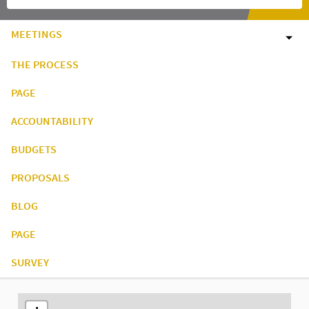
MEETINGS
THE PROCESS
PAGE
ACCOUNTABILITY
BUDGETS
PROPOSALS
BLOG
PAGE
SURVEY
The following element is a map which presents the items on thi