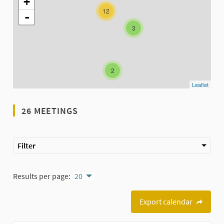
+
12
-
3
2
Leaflet
26 MEETINGS
Filter
Results per page:
20
Export calendar