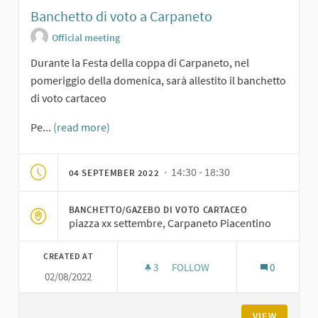
Banchetto di voto a Carpaneto
Official meeting
Durante la Festa della coppa di Carpaneto, nel
pomeriggio della domenica, sarà allestito il banchetto
di voto cartaceo
Pe...
(read more)
· 14:30 - 18:30
04 SEPTEMBER 2022
BANCHETTO/GAZEBO DI VOTO CARTACEO
piazza xx settembre, Carpaneto Piacentino
CREATED AT
3
3 FOLLOWERS
FOLLOW
0
02/08/2022
BANCHETTO DI VOTO A CARPA
VIEW