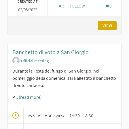
CREATED AT
3
3 FOLLOWERS
FOLLOW
0
02/08/2022
BANCHETTO DI VOTO A PODE
VIEW
Banchetto di voto a San Giorgio
Official meeting
Durante la Festa del fungo di San Giorgio, nel
pomeriggio della domenica, sarà allestito il banchetto
di voto cartaceo.
P...
(read more)
· 14:30 - 18:30
25 SEPTEMBER 2022