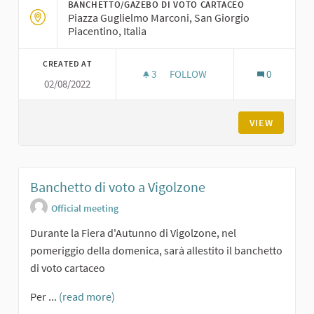
BANCHETTO/GAZEBO DI VOTO CARTACEO
Piazza Guglielmo Marconi, San Giorgio
Piacentino, Italia
CREATED AT
3
3 FOLLOWERS
FOLLOW
0
02/08/2022
BANCHETTO DI VOTO A SAN GI
VIEW
Banchetto di voto a Vigolzone
Official meeting
Durante la Fiera d'Autunno di Vigolzone, nel
pomeriggio della domenica, sarà allestito il banchetto
di voto cartaceo
Per ...
(read more)