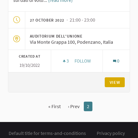
sui dati di voto...
(read more)
· 21:00 - 23:00
27 OCTOBER 2022
AUDITORIUM DELL'UNIONE
Via Monte Grappa 100, Podenzano, Italia
CREATED AT
3
3 FOLLOWERS
FOLLOW
0
19/10/2022
ASSEMBLEA DI PREMIAZIONE E
VIEW
« First
‹ Prev
2
Default title for terms-and-conditions
Privacy policy