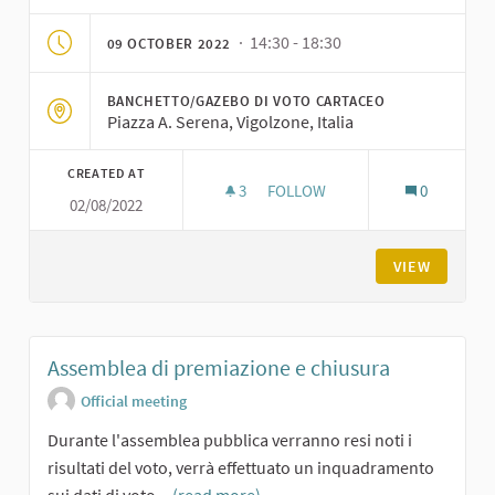
· 14:30 - 18:30
09 OCTOBER 2022
BANCHETTO/GAZEBO DI VOTO CARTACEO
Piazza A. Serena, Vigolzone, Italia
CREATED AT
3
3 FOLLOWERS
FOLLOW
0
02/08/2022
BANCHETTO DI VOTO A VIGOL
VIEW
Assemblea di premiazione e chiusura
Official meeting
Durante l'assemblea pubblica verranno resi noti i
risultati del voto, verrà effettuato un inquadramento