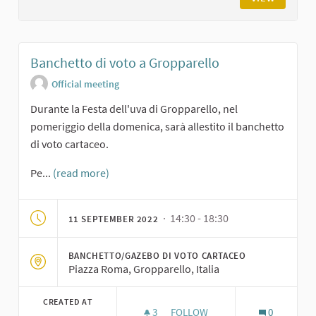
Banchetto di voto a Gropparello
Official meeting
Durante la Festa dell'uva di Gropparello, nel
pomeriggio della domenica, sarà allestito il banchetto
di voto cartaceo.
Pe...
(read more)
· 14:30 - 18:30
11 SEPTEMBER 2022
BANCHETTO/GAZEBO DI VOTO CARTACEO
Piazza Roma, Gropparello, Italia
CREATED AT
3
3 FOLLOWERS
FOLLOW
0