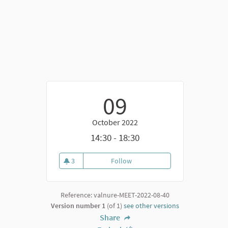
09
October 2022
14:30 - 18:30
3
Follow
Banchetto di voto a Vigolzone
3 followers
Reference: valnure-MEET-2022-08-40
Version number 1
(of 1)
see other versions
k)
Share