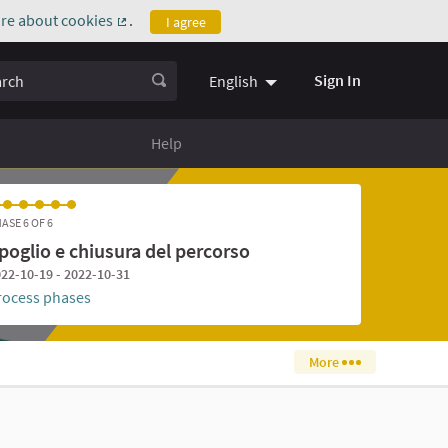
re about cookies
.
I agree
(External link)
ch
Sign In
English
Help
ASE 6 OF 6
poglio e chiusura del percorso
22-10-19 - 2022-10-31
rocess phases
More