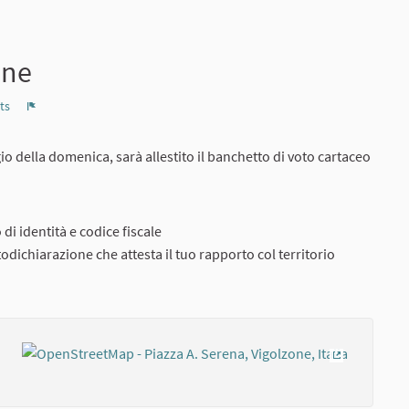
one
ts
Report
o della domenica, sarà allestito il banchetto di voto cartaceo
di identità e codice fiscale
todichiarazione che attesta il tuo rapporto col territorio
(External lin