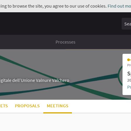
uing to browse the site, you agree to our use of cookies.
Find out mo
Sear
Processes
PH
S
digitale dell’Unione Valnure Valchero
20
P
ETS
PROPOSALS
MEETINGS