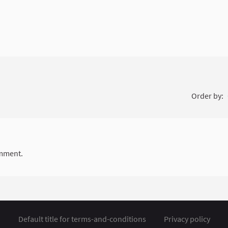
Order by:
mment.
Default title for terms-and-conditions
Privacy policy