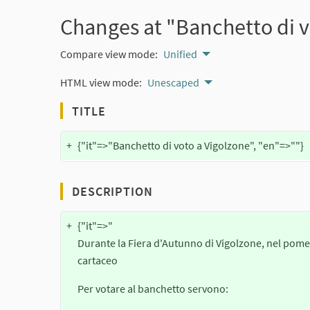
Changes at "Banchetto di v
Compare view mode:
Unified
HTML view mode:
Unescaped
TITLE
+
{"it"=>"Banchetto di voto a Vigolzone", "en"=>""}
DESCRIPTION
+
{"it"=>"
Durante la Fiera d'Autunno di Vigolzone, nel pomer
cartaceo
Per votare al banchetto servono: