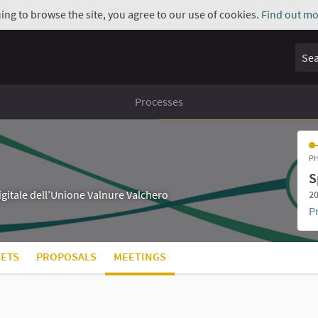
uing to browse the site, you agree to our use of cookies.
Find out mo
Sear
Processes
PH
S
digitale dell’Unione Valnure Valchero
20
P
ETS
PROPOSALS
MEETINGS