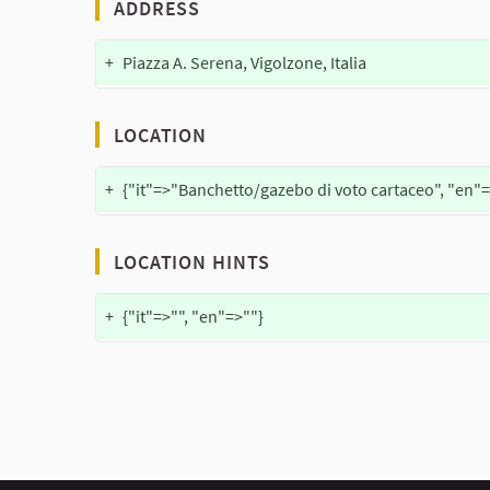
ADDRESS
+
Piazza A. Serena, Vigolzone, Italia
LOCATION
+
{"it"=>"Banchetto/gazebo di voto cartaceo", "en"=
LOCATION HINTS
+
{"it"=>"", "en"=>""}