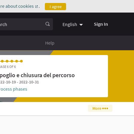
re about cookies
.
I agree
(External link)
ch
Sign In
English
Help
ASE 6 OF 6
poglio e chiusura del percorso
22-10-19 - 2022-10-31
rocess phases
More