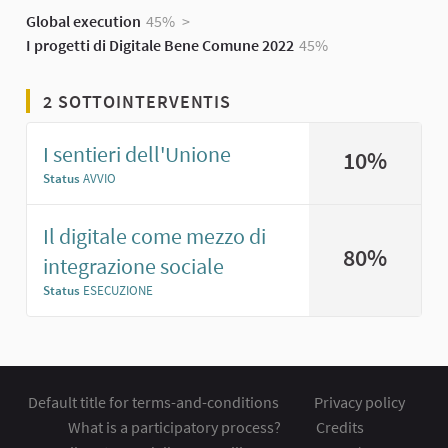
Global execution
45%
>
I progetti di Digitale Bene Comune 2022
45%
2 SOTTOINTERVENTIS
I sentieri dell'Unione
10%
Status
AVVIO
Il digitale come mezzo di
80%
integrazione sociale
Status
ESECUZIONE
Default title for terms-and-conditions
Privacy policy
What is a participatory process?
Credits