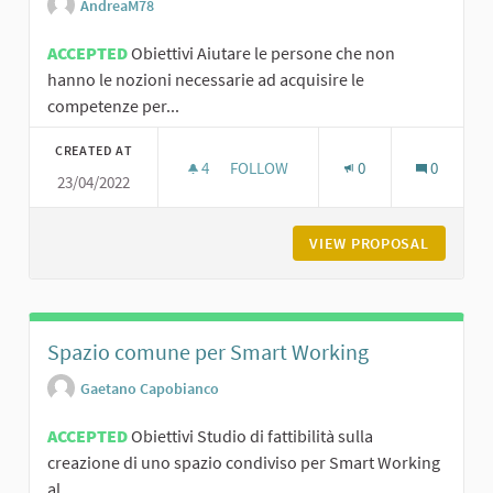
AndreaM78
ACCEPTED
Obiettivi Aiutare le persone che non
hanno le nozioni necessarie ad acquisire le
competenze per...
CREATED AT
4
4 FOLLOWERS
FOLLOW
0
0
23/04/2022
IL DIGITALE SPIEGATO IN MODO SEM
VIEW PROPOSAL
IL DIGI
Spazio comune per Smart Working
Gaetano Capobianco
ACCEPTED
Obiettivi Studio di fattibilità sulla
creazione di uno spazio condiviso per Smart Working
al...