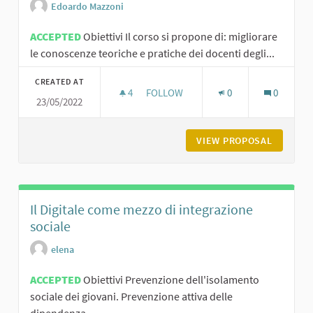
Edoardo Mazzoni
ACCEPTED
Obiettivi Il corso si propone di: migliorare
le conoscenze teoriche e pratiche dei docenti degli...
CREATED AT
4
4 FOLLOWERS
FOLLOW
0
0
23/05/2022
PROGETTO DI FORMAZIONE DOCENTI 
VIEW PROPOSAL
PROGETT
Il Digitale come mezzo di integrazione
sociale
elena
ACCEPTED
Obiettivi Prevenzione dell'isolamento
sociale dei giovani. Prevenzione attiva delle