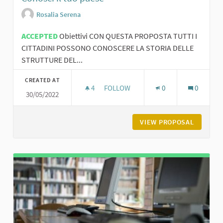
Rosalia Serena
ACCEPTED
Obiettivi CON QUESTA PROPOSTA TUTTI I
CITTADINI POSSONO CONOSCERE LA STORIA DELLE
STRUTTURE DEL...
CREATED AT
4
4 FOLLOWERS
FOLLOW
0
0
30/05/2022
CONOSCI IL TUO PAESE
VIEW PROPOSAL
CONOSCI