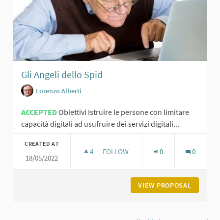
Gli Angeli dello Spid
Lorenzo Alberti
ACCEPTED
Obiettivi Istruire le persone con limitare
capacità digitali ad usufruire dei servizi digitali...
CREATED AT
4
4 FOLLOWERS
FOLLOW
0
0
18/05/2022
GLI ANGELI DELLO SPID
VIEW PROPOSAL
GLI ANG