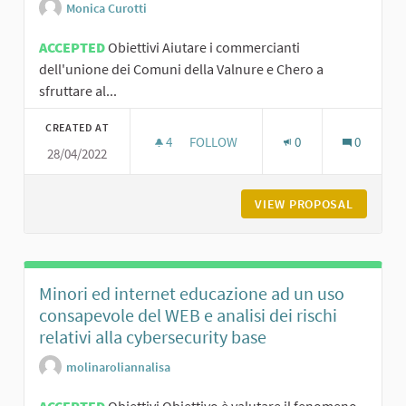
Monica Curotti
ACCEPTED
Obiettivi Aiutare i commercianti
dell'unione dei Comuni della Valnure e Chero a
sfruttare al...
CREATED AT
4
4 FOLLOWERS
FOLLOW
0
0
28/04/2022
GOOGLE E I SOCIAL MEDIA PER FARSI
VIEW PROPOSAL
GOOGLE 
Minori ed internet educazione ad un uso
consapevole del WEB e analisi dei rischi
relativi alla cybersecurity base
molinaroliannalisa