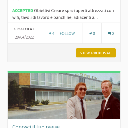
ACCEPTED
Obiettivi Creare spazi aperti attrezzati con
wifi, tavoli di lavoro e panchine, adiacenti a...
CREATED AT
4
4 FOLLOWERS
FOLLOW
0
0
29/04/2022
COWORKING COMMUNITY
VIEW PROPOSAL
COWORK
Conosci il tuo paese