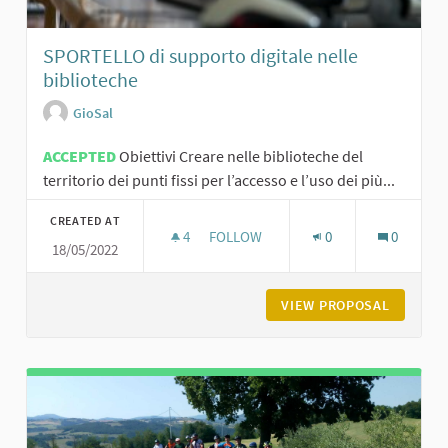
SPORTELLO di supporto digitale nelle
biblioteche
GioSal
ACCEPTED
Obiettivi Creare nelle biblioteche del
territorio dei punti fissi per l’accesso e l’uso dei più...
CREATED AT
4
4 FOLLOWERS
FOLLOW
0
0
18/05/2022
SPORTELLO DI SUPPORTO DIGITALE
VIEW PROPOSAL
SPORTEL