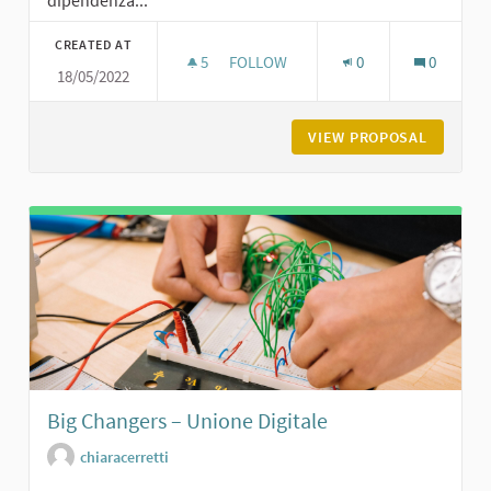
dipendenza...
CREATED AT
5
5 FOLLOWERS
FOLLOW
0
0
18/05/2022
IL DIGITALE COME MEZZO DI INTEGR
VIEW PROPOSAL
IL DIGI
Big Changers – Unione Digitale
chiaracerretti