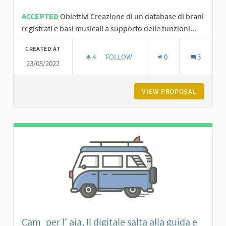
ACCEPTED
Obiettivi Creazione di un database di brani
registrati e basi musicali a supporto delle funzioni...
CREATED AT
4
4 FOLLOWERS
FOLLOW
0
3
23/05/2022
UNITI NEL CANTO, CONDIVIDIAMO MU
VIEW PROPOSAL
UNITI N
Cam_per l' aia, Il digitale salta alla guida e