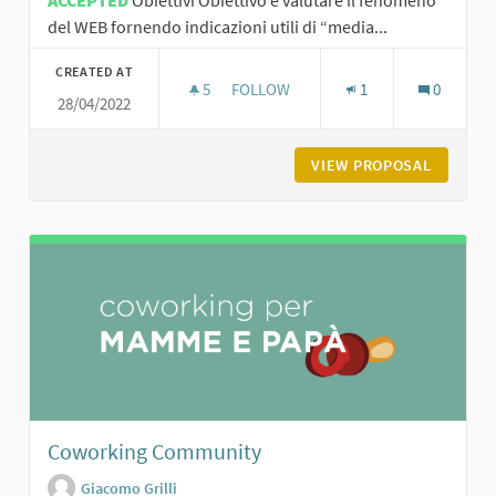
ACCEPTED
Obiettivi Obiettivo è valutare il fenomeno
del WEB fornendo indicazioni utili di “media...
CREATED AT
5
5 FOLLOWERS
FOLLOW
1
0
28/04/2022
MINORI ED INTERNET EDUCAZIONE A
VIEW PROPOSAL
MINORI 
Coworking Community
Giacomo Grilli