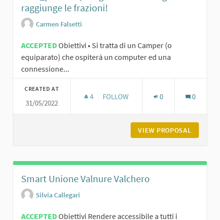
raggiunge le frazioni!
Carmen Falsetti
ACCEPTED
Obiettivi • Si tratta di un Camper (o
equiparato) che ospiterà un computer ed una
connessione...
CREATED AT
4
4 FOLLOWERS
FOLLOW
0
0
31/05/2022
VIEW PROPOSAL
CAM_PER 
Smart Unione Valnure Valchero
Silvia Callegari
ACCEPTED
Obiettivi Rendere accessibile a tutti i