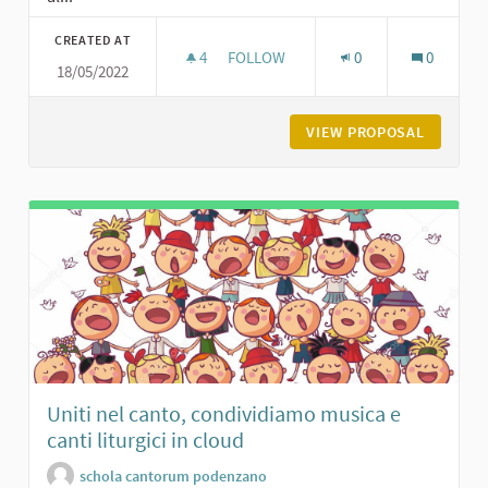
CREATED AT
4
4 FOLLOWERS
FOLLOW
0
0
18/05/2022
SPAZIO COMUNE PER SMART WORK
VIEW PROPOSAL
SPAZIO 
Uniti nel canto, condividiamo musica e
canti liturgici in cloud
schola cantorum podenzano