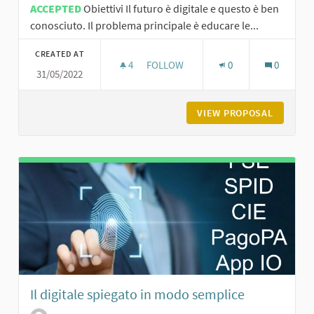
ACCEPTED
Obiettivi Il futuro è digitale e questo è ben
conosciuto. Il problema principale è educare le...
CREATED AT
4
4 FOLLOWERS
FOLLOW
0
0
31/05/2022
BIG CHANGERS – UNIONE DIGITALE
VIEW PROPOSAL
BIG CHA
Il digitale spiegato in modo semplice