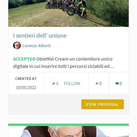
I sentieri dell' unione
Lorenzo Alberti
ACCEPTED
Obiettivi Creare un contenitore unico
digitale in cui inserire tutti i percorsi ciclabili ed...
CREATED AT
4
4 FOLLOWERS
FOLLOW
0
0
18/05/2022
I SENTIERI DELL' UNIONE
VIEW PROPOSAL
I SENTIE