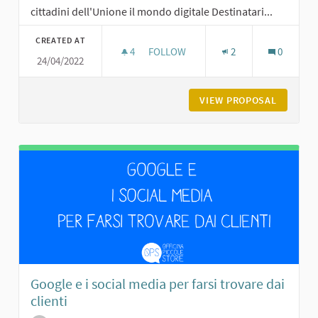
cittadini dell'Unione il mondo digitale Destinatari...
CREATED AT
4
4 FOLLOWERS
FOLLOW
2
0
24/04/2022
SMART UNIONE VALNURE VALCHER
VIEW PROPOSAL
SMART U
Google e i social media per farsi trovare dai
clienti