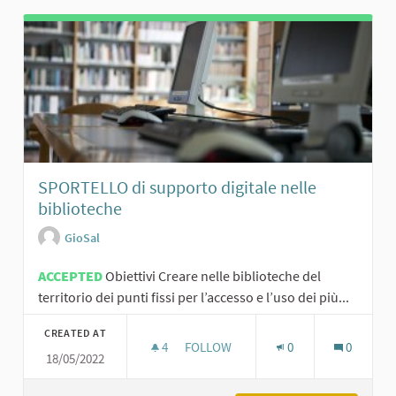
SPORTELLO di supporto digitale nelle
biblioteche
GioSal
ACCEPTED
Obiettivi Creare nelle biblioteche del
territorio dei punti fissi per l’accesso e l’uso dei più...
CREATED AT
4
4 FOLLOWERS
FOLLOW
0
0
18/05/2022
SPORTELLO DI SUPPORTO DIGITALE