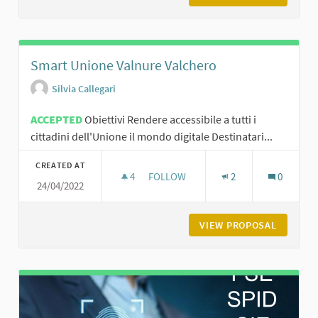
Smart Unione Valnure Valchero
Silvia Callegari
ACCEPTED
Obiettivi Rendere accessibile a tutti i
cittadini dell'Unione il mondo digitale Destinatari...
CREATED AT
4
4 FOLLOWERS
FOLLOW
2
0
24/04/2022
SMART UNIONE VALNURE VALCHER
VIEW PROPOSAL
SMART U