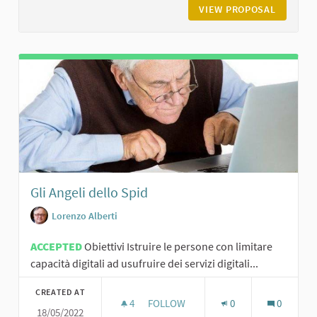
VIEW PROPOSAL
SPORTEL
Gli Angeli dello Spid
Lorenzo Alberti
ACCEPTED
Obiettivi Istruire le persone con limitare
capacità digitali ad usufruire dei servizi digitali...
CREATED AT
4
4 FOLLOWERS
FOLLOW
0
0
18/05/2022
GLI ANGELI DELLO SPID