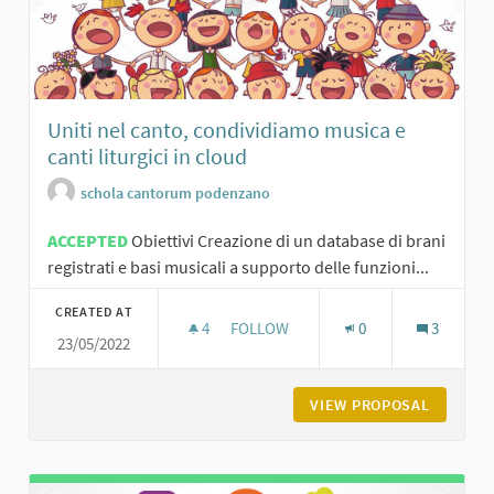
Uniti nel canto, condividiamo musica e
canti liturgici in cloud
schola cantorum podenzano
ACCEPTED
Obiettivi Creazione di un database di brani
registrati e basi musicali a supporto delle funzioni...
CREATED AT
4
4 FOLLOWERS
FOLLOW
0
3
23/05/2022
UNITI NEL CANTO, CONDIVIDIAMO MU
VIEW PROPOSAL
UNITI N