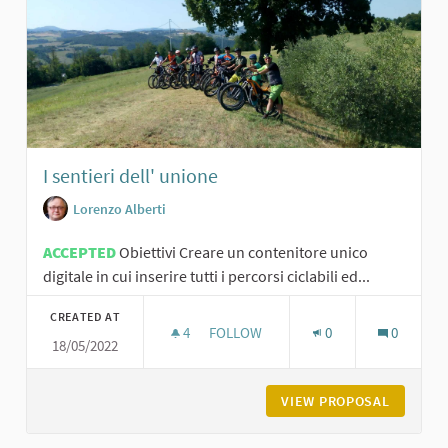
I sentieri dell' unione
Lorenzo Alberti
ACCEPTED
Obiettivi Creare un contenitore unico
digitale in cui inserire tutti i percorsi ciclabili ed...
CREATED AT
4
4 FOLLOWERS
FOLLOW
0
0
18/05/2022
I SENTIERI DELL' UNIONE
VIEW PROPOSAL
I SENTIE