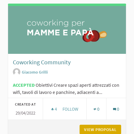
Coworking Community
Giacomo Grilli
ACCEPTED
Obiettivi Creare spazi aperti attrezzati con
wifi, tavoli di lavoro e panchine, adiacenti a...
CREATED AT
4
4 FOLLOWERS
FOLLOW
0
0
29/04/2022
COWORKING COMMUNITY
VIEW PROPOSAL
COWORK