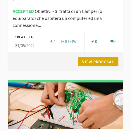
ACCEPTED
Obiettivi • Si tratta di un Camper (o
equiparato) che ospiterà un computer ed una
connessione...
CREATED AT
4
4 FOLLOWERS
FOLLOW
0
0
31/05/2022
VIEW PROPOSAL
CAM_PER 