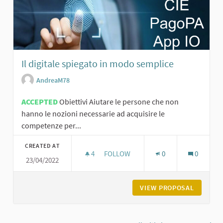
Il digitale spiegato in modo semplice
AndreaM78
ACCEPTED
Obiettivi Aiutare le persone che non
hanno le nozioni necessarie ad acquisire le
competenze per...
CREATED AT
4
4 FOLLOWERS
FOLLOW
0
0
23/04/2022
IL DIGITALE SPIEGATO IN MODO SEM
VIEW PROPOSAL
IL DIGI