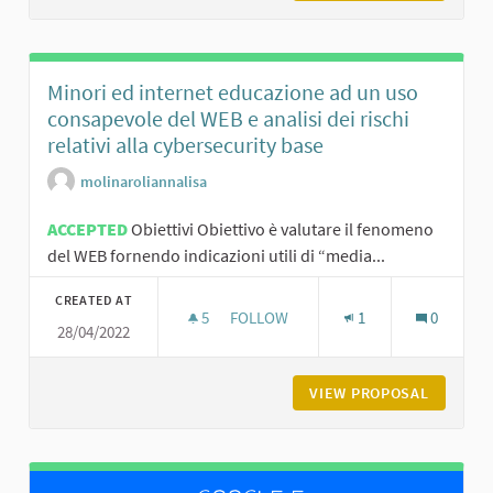
Minori ed internet educazione ad un uso
consapevole del WEB e analisi dei rischi
relativi alla cybersecurity base
molinaroliannalisa
ACCEPTED
Obiettivi Obiettivo è valutare il fenomeno
del WEB fornendo indicazioni utili di “media...
CREATED AT
5
5 FOLLOWERS
FOLLOW
1
0
28/04/2022
MINORI ED INTERNET EDUCAZIONE A
VIEW PROPOSAL
MINORI 