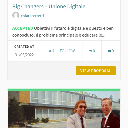
Big Changers – Unione Digitale
chiaracerretti
ACCEPTED
Obiettivi Il futuro è digitale e questo è ben
conosciuto. Il problema principale è educare le...
CREATED AT
4
4 FOLLOWERS
FOLLOW
0
0
31/05/2022
BIG CHANGERS – UNIONE DIGITALE
VIEW PROPOSAL
BIG CHA