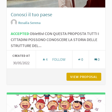
Conosci il tuo paese
Rosalia Serena
ACCEPTED
Obiettivi CON QUESTA PROPOSTA TUTTI I
CITTADINI POSSONO CONOSCERE LA STORIA DELLE
STRUTTURE DEL...
CREATED AT
4
4 FOLLOWERS
FOLLOW
0
0
30/05/2022
CONOSCI IL TUO PAESE
VIEW PROPOSAL
CONOSCI