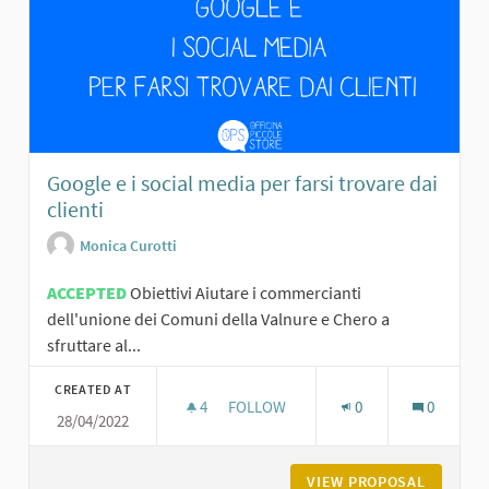
Google e i social media per farsi trovare dai
clienti
Monica Curotti
ACCEPTED
Obiettivi Aiutare i commercianti
dell'unione dei Comuni della Valnure e Chero a
sfruttare al...
CREATED AT
4
4 FOLLOWERS
FOLLOW
0
0
28/04/2022
GOOGLE E I SOCIAL MEDIA PER FARSI
VIEW PROPOSAL
GOOGLE 