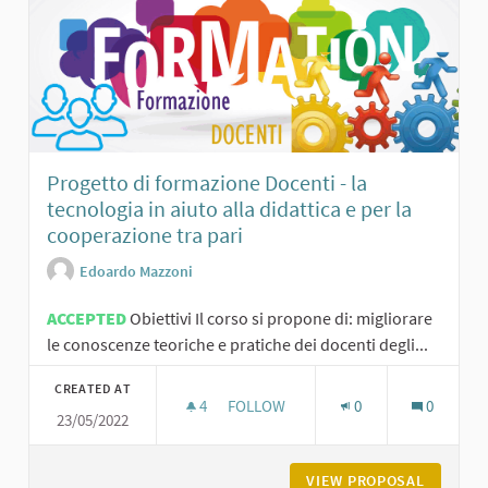
Progetto di formazione Docenti - la
tecnologia in aiuto alla didattica e per la
cooperazione tra pari
Edoardo Mazzoni
ACCEPTED
Obiettivi Il corso si propone di: migliorare
le conoscenze teoriche e pratiche dei docenti degli...
CREATED AT
4
4 FOLLOWERS
FOLLOW
0
0
23/05/2022
PROGETTO DI FORMAZIONE DOCENTI 
VIEW PROPOSAL
PROGETT