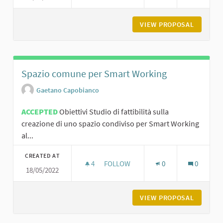
VIEW PROPOSAL
GLI ANG
Spazio comune per Smart Working
Gaetano Capobianco
ACCEPTED
Obiettivi Studio di fattibilità sulla
creazione di uno spazio condiviso per Smart Working
al...
CREATED AT
4
4 FOLLOWERS
FOLLOW
0
0
18/05/2022
SPAZIO COMUNE PER SMART WORK
VIEW PROPOSAL
SPAZIO 