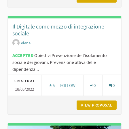
Il Digitale come mezzo di integrazione
sociale
elena
ACCEPTED
Obiettivi Prevenzione dell'isolamento
sociale dei giovani. Prevenzione attiva delle
dipendenza...
CREATED AT
5
5 FOLLOWERS
FOLLOW
0
0
18/05/2022
IL DIGITALE COME MEZZO DI INTEGR
VIEW PROPOSAL
IL DIGI