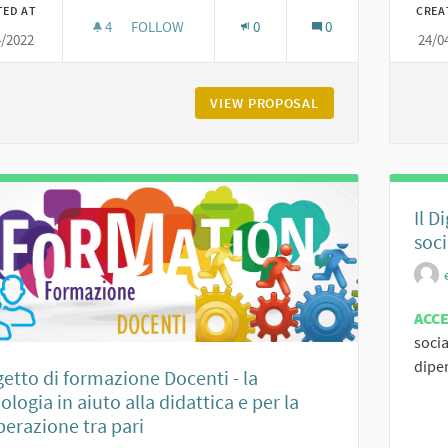
TED AT
CREA
4
4 FOLLOWERS
FOLLOW
0
0
4/2022
24/0
IL DIGITALE SPIEGATO IN MODO SEMPLICE
VIEW PROPOSAL
IL DIGITALE SPIEG
Il D
soci
ACC
socia
dipe
etto di formazione Docenti - la
ologia in aiuto alla didattica e per la
erazione tra pari