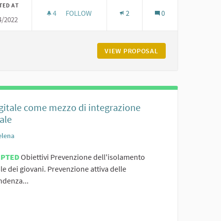
TED AT
4
4 FOLLOWERS
FOLLOW
2
0
4/2022
SMART UNIONE VALNURE VALCHERO
ATO IN MODO SEMPLICE
VIEW PROPOSAL
SMART UNIONE VA
igitale come mezzo di integrazione
ale
elena
EPTED
Obiettivi Prevenzione dell'isolamento
le dei giovani. Prevenzione attiva delle
ndenza...