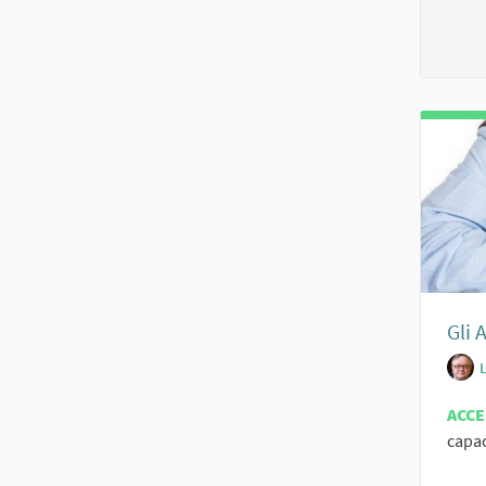
Gli 
ACC
capaci