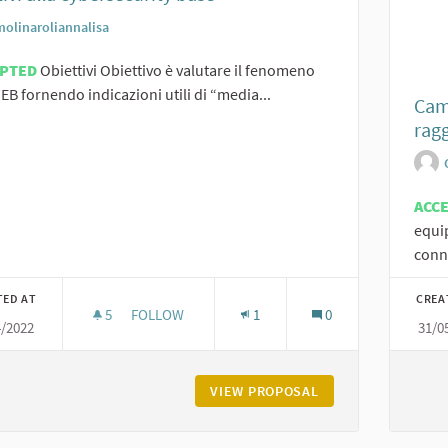
molinaroliannalisa
EPTED
Obiettivi Obiettivo è valutare il fenomeno
EB fornendo indicazioni utili di “media...
Cam_
ragg
ACC
equi
conn
TED AT
CREA
5
5 FOLLOWERS
FOLLOW
1
0
4/2022
31/0
MINORI ED INTERNET EDUCAZIONE AD UN USO CO
VIEW PROPOSAL
MINORI ED INTERN