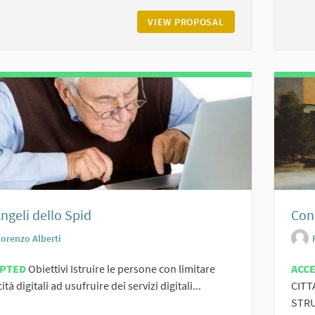
VIEW PROPOSAL
BIG CHANGERS – U
Angeli dello Spid
Cono
Lorenzo Alberti
EPTED
Obiettivi Istruire le persone con limitare
ACC
tà digitali ad usufruire dei servizi digitali...
CITT
STRU