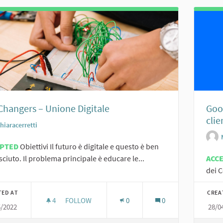
Changers – Unione Digitale
Goog
clie
hiaracerretti
EPTED
Obiettivi Il futuro è digitale e questo è ben
ciuto. Il problema principale è educare le...
ACC
dei C
TED AT
CREA
4
4 FOLLOWERS
FOLLOW
0
0
5/2022
28/0
BIG CHANGERS – UNIONE DIGITALE