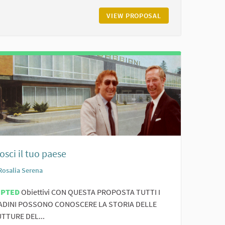
NIONE DIGITALE
VIEW PROPOSAL
GOOGLE E I SOCIAL
sci il tuo paese
Rosalia Serena
EPTED
Obiettivi CON QUESTA PROPOSTA TUTTI I
ADINI POSSONO CONOSCERE LA STORIA DELLE
TTURE DEL...