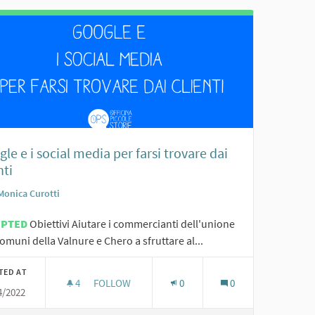
le e i social media per farsi trovare dai
nti
Monica Curotti
EPTED
Obiettivi Aiutare i commercianti dell'unione
omuni della Valnure e Chero a sfruttare al...
TED AT
4
4 FOLLOWERS
FOLLOW
0
0
4/2022
GOOGLE E I SOCIAL MEDIA PER FARSI TROVARE DA