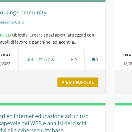
orking Community
Giacomo Grilli
EPTED
Obiettivi Creare spazi aperti attrezzati con
 tavoli di lavoro e panchine, adiacenti a...
TED AT
CREA
4
4 FOLLOWERS
FOLLOW
0
0
4/2022
18/0
COWORKING COMMUNITY
VIEW PROPOSAL
COWORKING COMM
ri ed internet educazione ad un uso
apevole del WEB e analisi dei rischi
tivi alla cybersecurity base