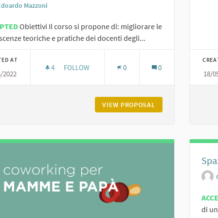
Edoardo Mazzoni
EPTED
Obiettivi Il corso si propone di: migliorare le
cenze teoriche e pratiche dei docenti degli...
TED AT
CREA
4
4 FOLLOWERS
FOLLOW
0
0
5/2022
18/0
PROGETTO DI FORMAZIONE DOCENTI - LA TECNOL
VIEW PROPOSAL
PROGETTO DI FORM
Spa
ACC
di un