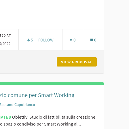
TED AT
5
5 FOLLOWERS
FOLLOW
0
0
5/2022
OGIA IN AIUTO ALLA DIDATTICA E PER LA COOPERAZIONE TRA PARI
IL DIGITALE COME MEZZO DI INTEGRAZIONE SOC
AZIONE DOCENTI - LA TECNOLOGIA IN AIUTO ALLA DIDATTICA E PE
VIEW PROPOSAL
IL DIGITALE COME
zio comune per Smart Working
Gaetano Capobianco
EPTED
Obiettivi Studio di fattibilità sulla creazione
o spazio condiviso per Smart Working al...