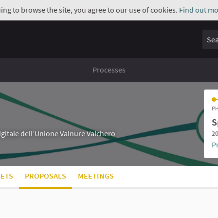
uing to browse the site, you agree to our use of cookies.
Find out mo
Sear
Processes
PH
S
digitale dell’Unione Valnure Valchero
20
P
ETS
PROPOSALS
MEETINGS