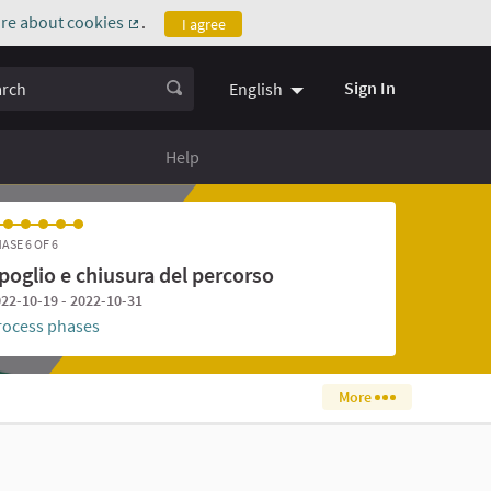
re about cookies
.
I agree
(External link)
ch
Sign In
English
Help
ASE 6 OF 6
poglio e chiusura del percorso
22-10-19 - 2022-10-31
rocess phases
More