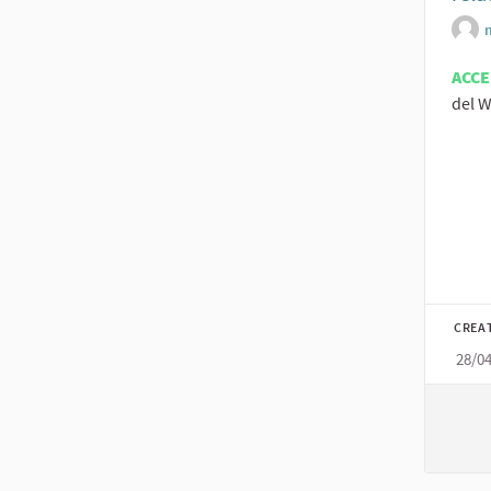
ACC
del W
CREA
28/0