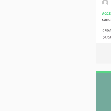
ACC
conos
CREA
23/0