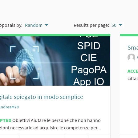
oposals by:
Random
Results per page:
50
Sma
ACC
citta
igitale spiegato in modo semplice
AndreaM78
EPTED
Obiettivi Aiutare le persone che non hanno
zioni necessarie ad acquisire le competenze per...