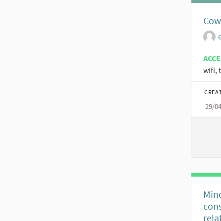
Cow
ACC
wifi,
CREA
29/0
Mino
cons
rela