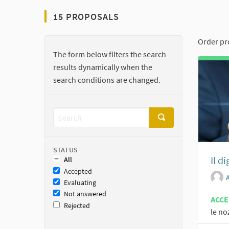
15 PROPOSALS
Order pr
The form below filters the search
results dynamically when the
search conditions are changed.
STATUS
Il d
All
Accepted
Evaluating
Not answered
ACC
Rejected
le no