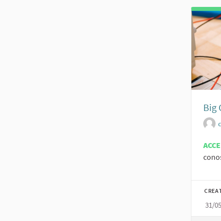
Big 
c
ACC
conos
CREA
31/0