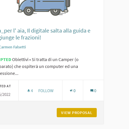
per l' aia, Il digitale salta alla guida e
iunge le frazioni!
Carmen Falsetti
EPTED
Obiettivi • Si tratta di un Camper (o
parato) che ospiterà un computer ed una
essione...
TED AT
4
4 FOLLOWERS
FOLLOW
0
0
5/2022
NSAPEVOLE DEL WEB E ANALISI DEI RISCHI RELATIVI ALLA CYBERSECU
ET EDUCAZIONE AD UN USO CONSAPEVOLE DEL WEB E ANALISI DEI 
VIEW PROPOSAL
CAM_PER L' AIA, I