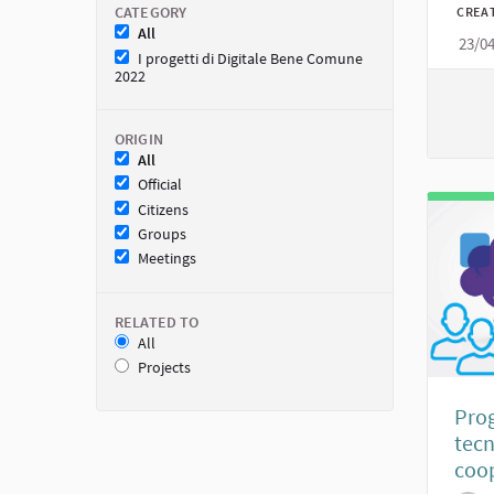
CATEGORY
CREA
All
23/0
I progetti di Digitale Bene Comune
2022
ORIGIN
All
Official
Citizens
Groups
Meetings
RELATED TO
All
Projects
Prog
tecn
coop