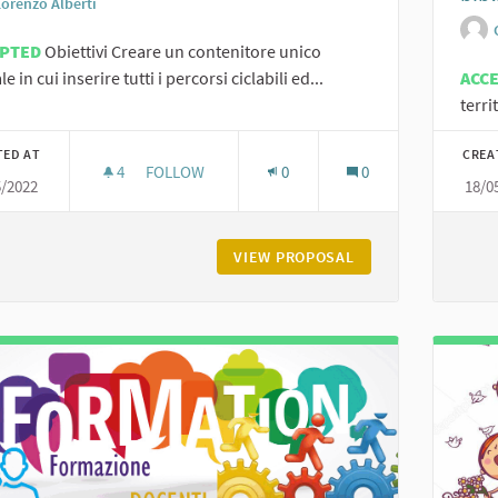
Lorenzo Alberti
EPTED
Obiettivi Creare un contenitore unico
le in cui inserire tutti i percorsi ciclabili ed...
ACC
terri
TED AT
CREA
4
4 FOLLOWERS
FOLLOW
0
0
5/2022
18/0
I SENTIERI DELL' UNIONE
VIEW PROPOSAL
I SENTIERI DELL' 