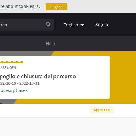
re about cookies
.
I agree
(External link)
ch
Sign In
English
Help
ASE 6 OF 6
poglio e chiusura del percorso
22-10-19 - 2022-10-31
rocess phases
More