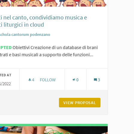
ti nel canto, condividiamo musica e
i liturgici in cloud
schola cantorum podenzano
EPTED
Obiettivi Creazione di un database di brani
trati e basi musicali a supporto delle funzioni...
TED AT
4
4 FOLLOWERS
FOLLOW
0
3
5/2022
OGIA IN AIUTO ALLA DIDATTICA E PER LA COOPERAZIONE TRA PARI
UNITI NEL CANTO, CONDIVIDIAMO MUSICA E CAN
AZIONE DOCENTI - LA TECNOLOGIA IN AIUTO ALLA DIDATTICA E PE
VIEW PROPOSAL
UNITI NEL CANTO,