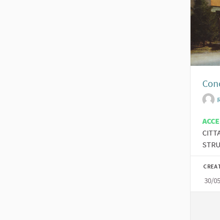
Cono
ACC
CITT
STRU
CREA
30/0