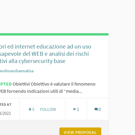
ori ed internet educazione ad un uso
apevole del WEB e analisi dei rischi
tivi alla cybersecurity base
molinaroliannalisa
EPTED
Obiettivi Obiettivo è valutare il fenomeno
EB fornendo indicazioni utili di “media...
TED AT
5
5 FOLLOWERS
FOLLOW
1
0
4/2022
ALE
MINORI ED INTERNET EDUCAZIONE AD UN USO CO
 MEZZO DI INTEGRAZIONE SOCIALE
VIEW PROPOSAL
MINORI ED INTERN