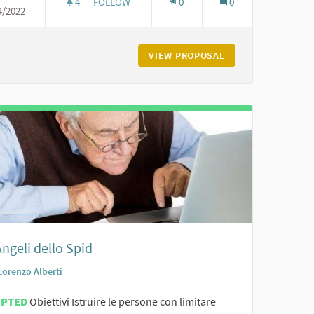
4
4 FOLLOWERS
FOLLOW
0
0
4/2022
I CLIENTI
COWORKING COMMUNITY
 MEDIA PER FARSI TROVARE DAI CLIENTI
VIEW PROPOSAL
COWORKING COMM
Angeli dello Spid
Lorenzo Alberti
EPTED
Obiettivi Istruire le persone con limitare