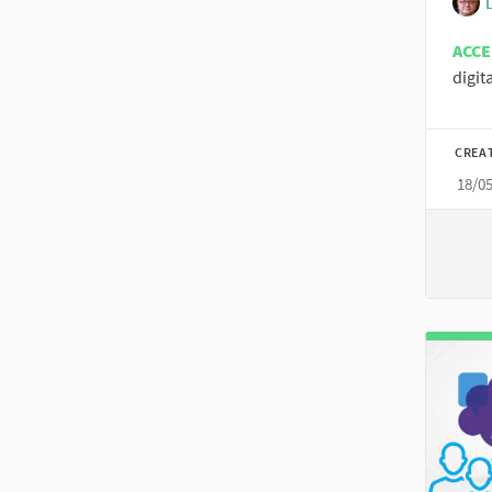
ACC
digita
CREA
18/0