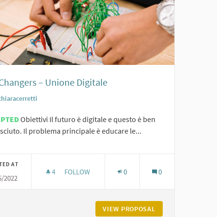
 Changers – Unione Digitale
chiaracerretti
EPTED
Obiettivi Il futuro è digitale e questo è ben
ciuto. Il problema principale è educare le...
TED AT
4
4 FOLLOWERS
FOLLOW
0
0
5/2022
BIG CHANGERS – UNIONE DIGITALE
AESE
VIEW PROPOSAL
BIG CHANGERS – U