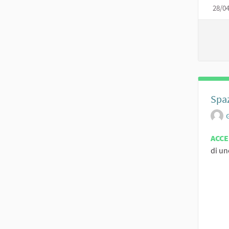
28/0
Spa
ACC
di un