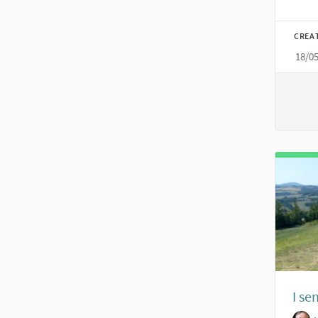
CREA
18/0
I se