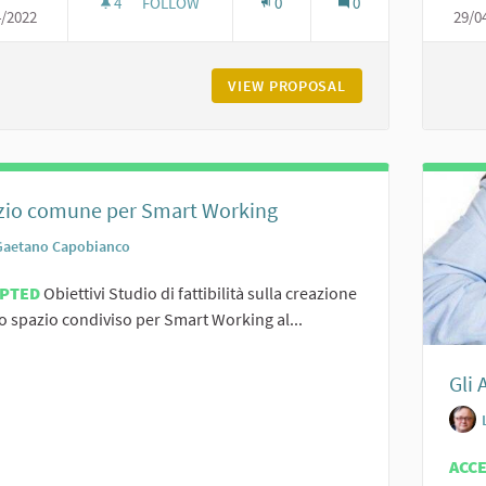
4
4 FOLLOWERS
FOLLOW
0
0
4/2022
29/0
GOOGLE E I SOCIAL MEDIA PER FARSI TROVARE DA
VIEW PROPOSAL
GOOGLE E I SOCIAL
zio comune per Smart Working
Gaetano Capobianco
EPTED
Obiettivi Studio di fattibilità sulla creazione
o spazio condiviso per Smart Working al...
Gli 
ACC