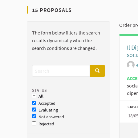
15 PROPOSALS
Order pr
The form below filters the search
results dynamically when the
Il D
search conditions are changed.
soci
ACC
socia
STATUS
dipen
All
Accepted
CREA
Evaluating
18/0
Not answered
Rejected