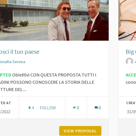
sci il tuo paese
Big
Rosalia Serena
EPTED
Obiettivi CON QUESTA PROPOSTA TUTTI I
ACC
ADINI POSSONO CONOSCERE LA STORIA DELLE
conos
TTURE DEL...
TED AT
CREA
4
4 FOLLOWERS
FOLLOW
0
0
5/2022
31/0
CONOSCI IL TUO PAESE
VIEW PROPOSAL
CONOSCI IL TUO P