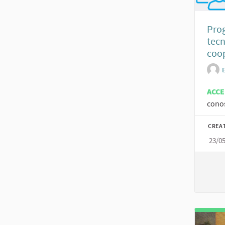
Prog
tecn
coop
ACC
conos
CREA
23/0