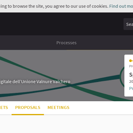
uing to browse the site, you agree to our use of cookies.
Find out mo
Sear
Processes
PH
S
digitale dell’Unione Valnure Valchero
20
P
ETS
PROPOSALS
MEETINGS