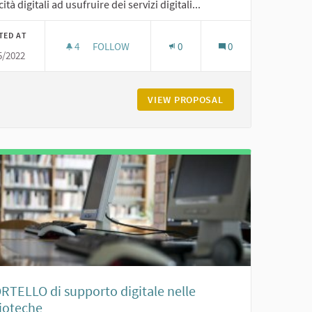
ità digitali ad usufruire dei servizi digitali...
TED AT
4
4 FOLLOWERS
FOLLOW
0
0
5/2022
GLI ANGELI DELLO SPID
ER SMART WORKING
VIEW PROPOSAL
GLI ANGELI DELLO
RTELLO di supporto digitale nelle
lioteche