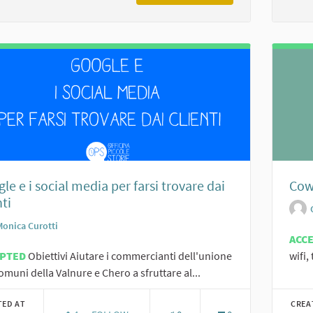
le e i social media per farsi trovare dai
Cow
nti
Monica Curotti
ACC
EPTED
Obiettivi Aiutare i commercianti dell'unione
wifi,
omuni della Valnure e Chero a sfruttare al...
TED AT
CREA