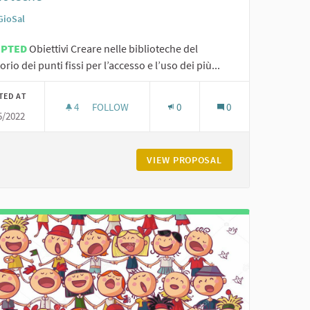
GioSal
EPTED
Obiettivi Creare nelle biblioteche del
torio dei punti fissi per l’accesso e l’uso dei più...
TED AT
4
4 FOLLOWERS
FOLLOW
0
0
5/2022
SPORTELLO DI SUPPORTO DIGITALE NELLE BIBL
UNIONE
VIEW PROPOSAL
SPORTELLO DI SUP