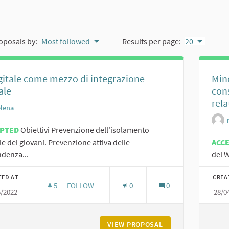
oposals by:
Most followed
Results per page:
20
igitale come mezzo di integrazione
Min
ale
cons
rela
elena
EPTED
Obiettivi Prevenzione dell'isolamento
le dei giovani. Prevenzione attiva delle
ACC
denza...
del W
TED AT
CREA
5
5 FOLLOWERS
FOLLOW
0
0
5/2022
28/0
IL DIGITALE COME MEZZO DI INTEGRAZIONE SOCI
VIEW PROPOSAL
IL DIGITALE COME