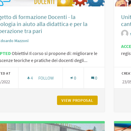
etto di formazione Docenti - la
Uni
ologia in aiuto alla didattica e per la
cant
erazione tra pari
Edoardo Mazzoni
ACC
EPTED
Obiettivi Il corso si propone di: migliorare le
regis
cenze teoriche e pratiche dei docenti degli...
TED AT
CREA
4
4 FOLLOWERS
FOLLOW
0
0
5/2022
23/0
PROGETTO DI FORMAZIONE DOCENTI - LA TECNOL
VIEW PROPOSAL
PROGETTO DI FORM