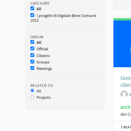
CATEGORY
All
I progetti di Digitale Bene Comune
2022
ORIGIN
All
Official
Citizens
Groups
Meetings
Goog
clie
RELATED TO
All
Projects
ACC
dei C
CREA