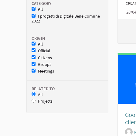
CATEGORY
CREA
All
28/0
I progetti di Digitale Bene Comune
2022
ORIGIN
All
Official
Citizens
Groups
Meetings
RELATED TO
All
Projects
Goog
clie