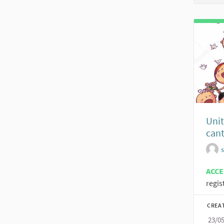
Unit
cant
ACC
regis
CREA
23/0