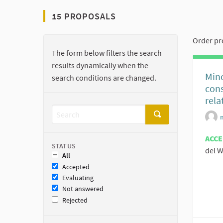
15 PROPOSALS
Order pr
The form below filters the search
results dynamically when the
Mino
search conditions are changed.
cons
rela
ACC
STATUS
del W
All
Accepted
Evaluating
Not answered
Rejected