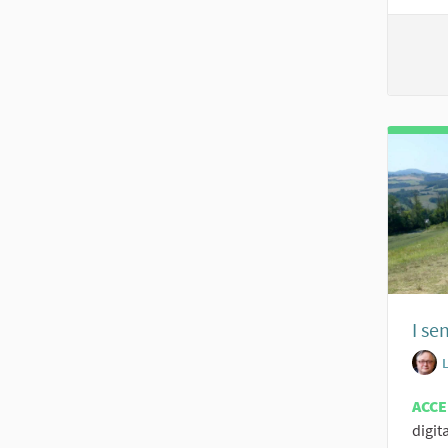
I se
ACC
digita