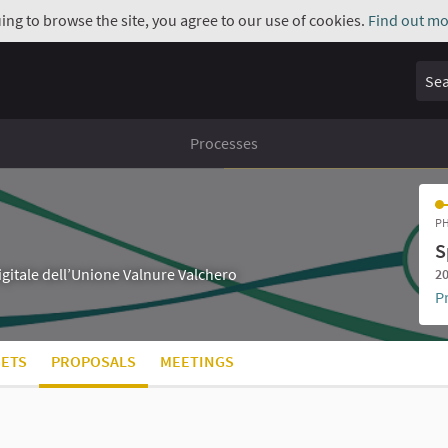
uing to browse the site, you agree to our use of cookies.
Find out mo
Sear
Processes
PH
S
digitale dell’Unione Valnure Valchero
20
P
ETS
PROPOSALS
MEETINGS