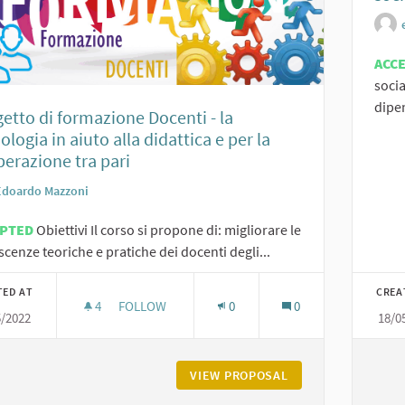
ACC
socia
dipe
etto di formazione Docenti - la
ologia in aiuto alla didattica e per la
erazione tra pari
Edoardo Mazzoni
EPTED
Obiettivi Il corso si propone di: migliorare le
cenze teoriche e pratiche dei docenti degli...
TED AT
CREA
4
4 FOLLOWERS
FOLLOW
0
0
5/2022
18/0
PROGETTO DI FORMAZIONE DOCENTI - LA TECNOL
VIEW PROPOSAL
PROGETTO DI FORM