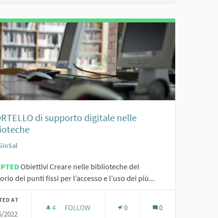
RTELLO di supporto digitale nelle
lioteche
GioSal
EPTED
Obiettivi Creare nelle biblioteche del
torio dei punti fissi per l’accesso e l’uso dei più...
TED AT
4
4 FOLLOWERS
FOLLOW
0
0
5/2022
I LITURGICI IN CLOUD
SPORTELLO DI SUPPORTO DIGITALE NELLE BIBL