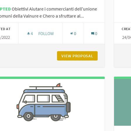
EPTED
Obiettivi Aiutare i commercianti dell'unione
omuni della Valnure e Chero a sfruttare al...
TED AT
CREA
4
4 FOLLOWERS
FOLLOW
0
0
4/2022
24/0
GOOGLE E I SOCIAL MEDIA PER FARSI TROVARE DA
VIEW PROPOSAL
GOOGLE E I SOCIAL