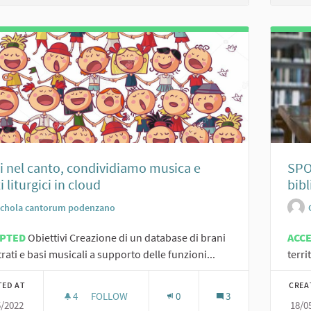
i nel canto, condividiamo musica e
SPO
i liturgici in cloud
bib
schola cantorum podenzano
EPTED
Obiettivi Creazione di un database di brani
ACC
trati e basi musicali a supporto delle funzioni...
terri
TED AT
CREA
4
4 FOLLOWERS
FOLLOW
0
3
5/2022
18/0
UNITI NEL CANTO, CONDIVIDIAMO MUSICA E CANT