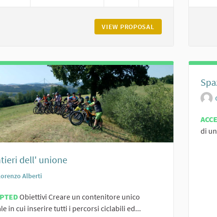
VIEW PROPOSAL
UNITI NEL CANTO, 
Spa
ACC
di un
ntieri dell' unione
Lorenzo Alberti
EPTED
Obiettivi Creare un contenitore unico
le in cui inserire tutti i percorsi ciclabili ed...