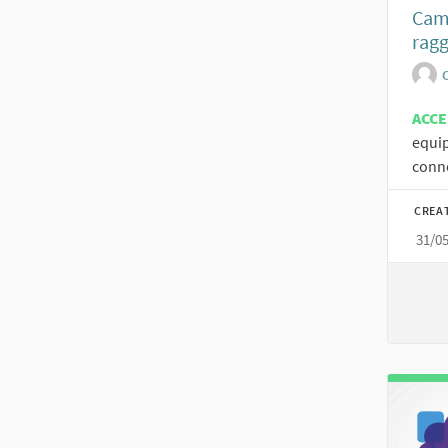
Cam_
ragg
ACC
equip
conne
CREA
31/0