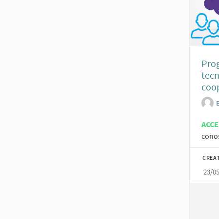
Prog
tecn
coop
ACC
conos
CREA
23/0