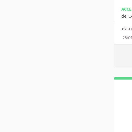
ACC
dei C
CREA
28/0