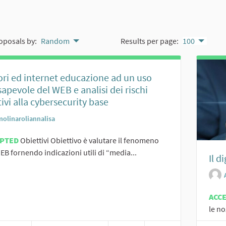
oposals by:
Random
Results per page:
100
ri ed internet educazione ad un uso
apevole del WEB e analisi dei rischi
tivi alla cybersecurity base
molinaroliannalisa
EPTED
Obiettivi Obiettivo è valutare il fenomeno
EB fornendo indicazioni utili di “media...
Il d
ACC
le no