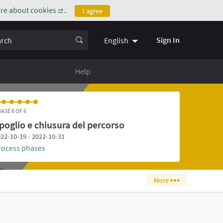
re about cookies
.
I agree
(External link)
ch
Sign In
English
Help
ASE 6 OF 6
poglio e chiusura del percorso
22-10-19 - 2022-10-31
rocess phases
More