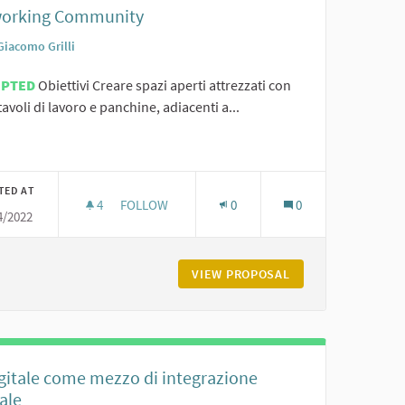
orking Community
Giacomo Grilli
EPTED
Obiettivi Creare spazi aperti attrezzati con
 tavoli di lavoro e panchine, adiacenti a...
TED AT
4
4 FOLLOWERS
FOLLOW
0
0
4/2022
CAM_PER L' AIA, IL DIGITALE SALTA ALLA GUIDA E RAGGIUNGE LE FRAZIONI!
COWORKING COMMUNITY
L DIGITALE SALTA ALLA GUIDA E RAGGIUNGE LE FRAZIONI!
VIEW PROPOSAL
COWORKING COMM
igitale come mezzo di integrazione
ale