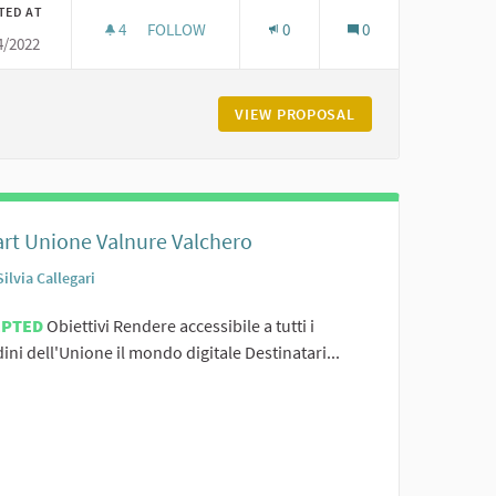
TED AT
4
4 FOLLOWERS
FOLLOW
0
0
4/2022
NSAPEVOLE DEL WEB E ANALISI DEI RISCHI RELATIVI ALLA CYBERSECU
IL DIGITALE SPIEGATO IN MODO SEMPLICE
ET EDUCAZIONE AD UN USO CONSAPEVOLE DEL WEB E ANALISI DEI 
VIEW PROPOSAL
IL DIGITALE SPIE
rt Unione Valnure Valchero
Silvia Callegari
EPTED
Obiettivi Rendere accessibile a tutti i
dini dell'Unione il mondo digitale Destinatari...