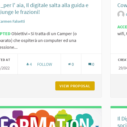
per l' aia, Il digitale salta alla guida e
Cow
iunge le frazioni!
Carmen Falsetti
ACC
EPTED
Obiettivi • Si tratta di un Camper (o
wifi,
arato) che ospiterà un computer ed una
ssione...
TED AT
CREA
4
4 FOLLOWERS
FOLLOW
0
0
5/2022
29/0
VIEW PROPOSAL
CAM_PER L' AIA, I
Il D
soci