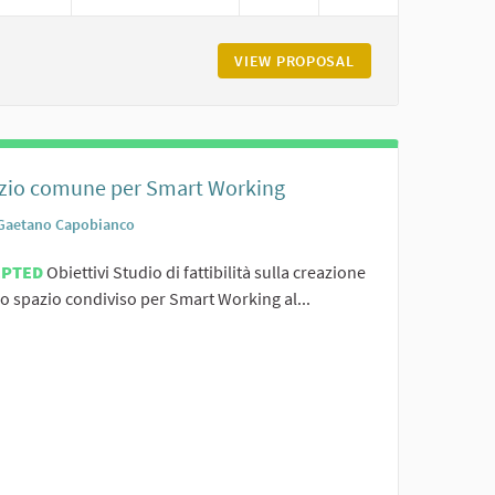
CONDIVIDIAMO MUSICA E CANTI LITURGICI IN CLOUD
VIEW PROPOSAL
SPORTELLO DI SUP
zio comune per Smart Working
Gaetano Capobianco
EPTED
Obiettivi Studio di fattibilità sulla creazione
o spazio condiviso per Smart Working al...