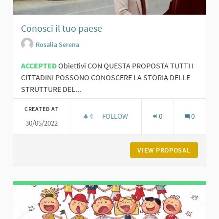
Conosci il tuo paese
Rosalia Serena
ACCEPTED
Obiettivi CON QUESTA PROPOSTA TUTTI I
CITTADINI POSSONO CONOSCERE LA STORIA DELLE
STRUTTURE DEL...
CREATED AT
4
4 FOLLOWERS
FOLLOW
0
0
30/05/2022
CONOSCI IL TUO PAESE
VIEW PROPOSAL
CONOSCI