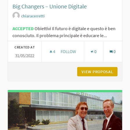
Big Changers – Unione Digitale
chiaracerretti
ACCEPTED
Obiettivi Il futuro è digitale e questo è ben
conosciuto. Il problema principale è educare le...
CREATED AT
4
4 FOLLOWERS
FOLLOW
0
0
31/05/2022
BIG CHANGERS – UNIONE DIGITALE
VIEW PROPOSAL
BIG CHA