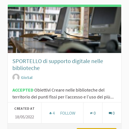
SPORTELLO di supporto digitale nelle
biblioteche
GioSal
ACCEPTED
Obiettivi Creare nelle biblioteche del
territorio dei punti fissi per l’accesso e l’uso dei più...
CREATED AT
4
4 FOLLOWERS
FOLLOW
0
0
18/05/2022
SPORTELLO DI SUPPORTO DIGITALE