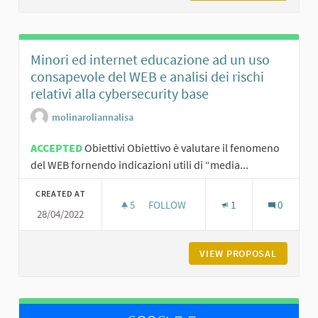
Minori ed internet educazione ad un uso
consapevole del WEB e analisi dei rischi
relativi alla cybersecurity base
molinaroliannalisa
ACCEPTED
Obiettivi Obiettivo è valutare il fenomeno
del WEB fornendo indicazioni utili di “media...
CREATED AT
5
5 FOLLOWERS
FOLLOW
1
0
28/04/2022
MINORI ED INTERNET EDUCAZIONE A
VIEW PROPOSAL
MINORI 