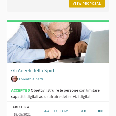
VIEW PROPOSAL
SPORTEL
Gli Angeli dello Spid
Lorenzo Alberti
ACCEPTED
Obiettivi Istruire le persone con limitare
capacità digitali ad usufruire dei servizi digitali...
CREATED AT
4
4 FOLLOWERS
FOLLOW
0
0
18/05/2022
GLI ANGELI DELLO SPID