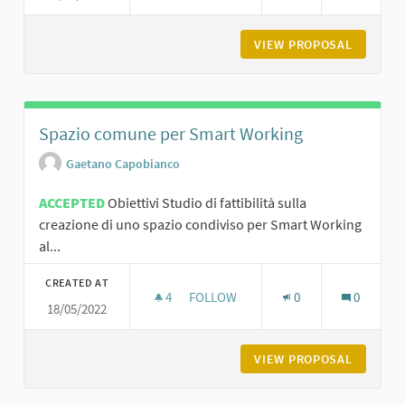
VIEW PROPOSAL
GLI ANG
Spazio comune per Smart Working
Gaetano Capobianco
ACCEPTED
Obiettivi Studio di fattibilità sulla
creazione di uno spazio condiviso per Smart Working
al...
CREATED AT
4
4 FOLLOWERS
FOLLOW
0
0
18/05/2022
SPAZIO COMUNE PER SMART WORK
VIEW PROPOSAL
SPAZIO 