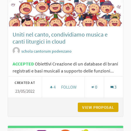
Uniti nel canto, condividiamo musica e
canti liturgici in cloud
schola cantorum podenzano
ACCEPTED
Obiettivi Creazione di un database di brani
registrati e basi musicali a supporto delle funzioni...
CREATED AT
4
4 FOLLOWERS
FOLLOW
0
3
23/05/2022
UNITI NEL CANTO, CONDIVIDIAMO MU
VIEW PROPOSAL
UNITI N