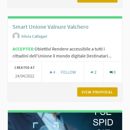
Smart Unione Valnure Valchero
Silvia Callegari
ACCEPTED
Obiettivi Rendere accessibile a tutti i
cittadini dell'Unione il mondo digitale Destinatari...
CREATED AT
4
4 FOLLOWERS
FOLLOW
2
0
24/04/2022
SMART UNIONE VALNURE VALCHER
VIEW PROPOSAL
SMART U