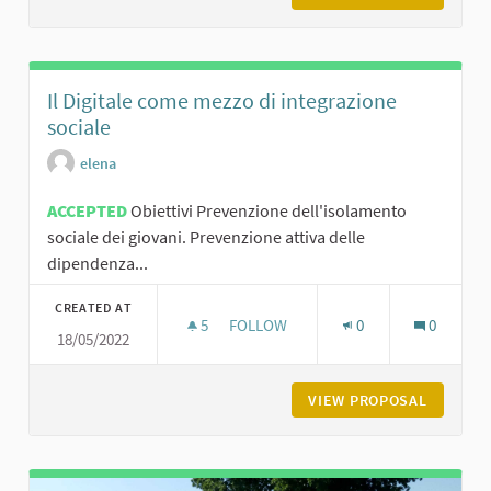
Il Digitale come mezzo di integrazione
sociale
elena
ACCEPTED
Obiettivi Prevenzione dell'isolamento
sociale dei giovani. Prevenzione attiva delle
dipendenza...
CREATED AT
5
5 FOLLOWERS
FOLLOW
0
0
18/05/2022
IL DIGITALE COME MEZZO DI INTEGR
VIEW PROPOSAL
IL DIGI