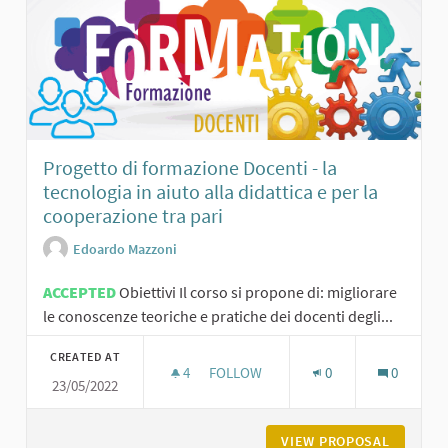
Progetto di formazione Docenti - la
tecnologia in aiuto alla didattica e per la
cooperazione tra pari
Edoardo Mazzoni
ACCEPTED
Obiettivi Il corso si propone di: migliorare
le conoscenze teoriche e pratiche dei docenti degli...
CREATED AT
4
4 FOLLOWERS
FOLLOW
0
0
23/05/2022
PROGETTO DI FORMAZIONE DOCENTI 
VIEW PROPOSAL
PROGETT