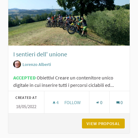
I sentieri dell' unione
Lorenzo Alberti
ACCEPTED
Obiettivi Creare un contenitore unico
digitale in cui inserire tutti i percorsi ciclabili ed...
CREATED AT
4
4 FOLLOWERS
FOLLOW
0
0
18/05/2022
I SENTIERI DELL' UNIONE
VIEW PROPOSAL
I SENTIE