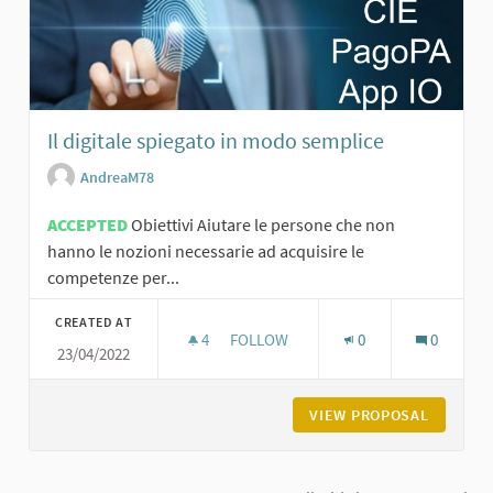
Il digitale spiegato in modo semplice
AndreaM78
ACCEPTED
Obiettivi Aiutare le persone che non
hanno le nozioni necessarie ad acquisire le
competenze per...
CREATED AT
4
4 FOLLOWERS
FOLLOW
0
0
23/04/2022
IL DIGITALE SPIEGATO IN MODO SEM
VIEW PROPOSAL
IL DIGI