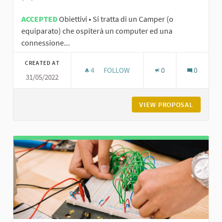
ACCEPTED
Obiettivi • Si tratta di un Camper (o
equiparato) che ospiterà un computer ed una
connessione...
CREATED AT
4
4 FOLLOWERS
FOLLOW
0
0
31/05/2022
VIEW PROPOSAL
CAM_PER 