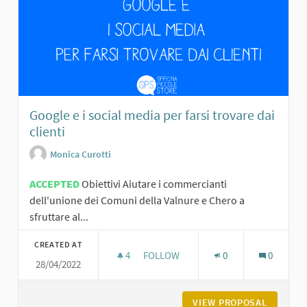
Google e i social media per farsi trovare dai
clienti
Monica Curotti
ACCEPTED
Obiettivi Aiutare i commercianti
dell'unione dei Comuni della Valnure e Chero a
sfruttare al...
CREATED AT
4
4 FOLLOWERS
FOLLOW
0
0
28/04/2022
GOOGLE E I SOCIAL MEDIA PER FARSI
VIEW PROPOSAL
GOOGLE 