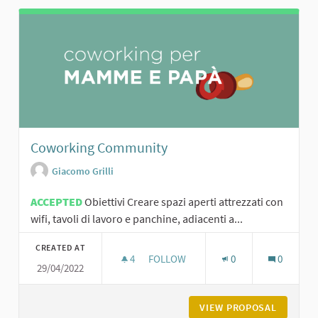
Coworking Community
Giacomo Grilli
ACCEPTED
Obiettivi Creare spazi aperti attrezzati con
wifi, tavoli di lavoro e panchine, adiacenti a...
CREATED AT
4
4 FOLLOWERS
FOLLOW
0
0
29/04/2022
COWORKING COMMUNITY
VIEW PROPOSAL
COWORK