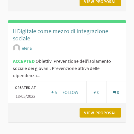
VIEW PROPOSAL
GLI ANG
Il Digitale come mezzo di integrazione
sociale
elena
ACCEPTED
Obiettivi Prevenzione dell'isolamento
sociale dei giovani. Prevenzione attiva delle
dipendenza...
CREATED AT
5
5 FOLLOWERS
FOLLOW
0
0
18/05/2022
IL DIGITALE COME MEZZO DI INTEGR
VIEW PROPOSAL
IL DIGI