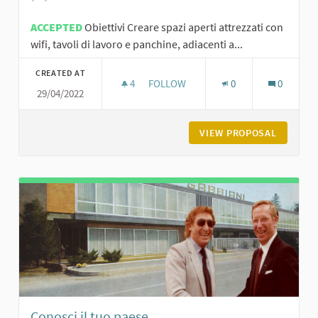
ACCEPTED
Obiettivi Creare spazi aperti attrezzati con
wifi, tavoli di lavoro e panchine, adiacenti a...
CREATED AT
4
4 FOLLOWERS
FOLLOW
0
0
29/04/2022
COWORKING COMMUNITY
VIEW PROPOSAL
COWORK
Conosci il tuo paese