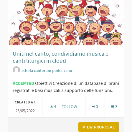
Uniti nel canto, condividiamo musica e
canti liturgici in cloud
schola cantorum podenzano
ACCEPTED
Obiettivi Creazione di un database di brani
registrati e basi musicali a supporto delle funzioni...
CREATED AT
4
4 FOLLOWERS
FOLLOW
0
3
23/05/2022
UNITI NEL CANTO, CONDIVIDIAMO MU
VIEW PROPOSAL
UNITI N