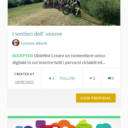
I sentieri dell' unione
Lorenzo Alberti
ACCEPTED
Obiettivi Creare un contenitore unico
digitale in cui inserire tutti i percorsi ciclabili ed...
CREATED AT
4
4 FOLLOWERS
FOLLOW
0
0
18/05/2022
I SENTIERI DELL' UNIONE
VIEW PROPOSAL
I SENTIE