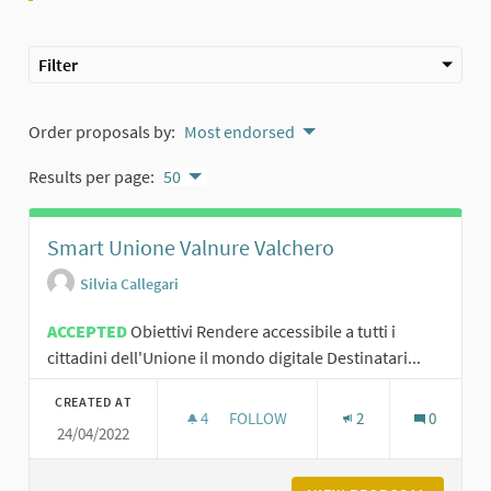
Filter
Order proposals by:
Most endorsed
Results per page:
50
Smart Unione Valnure Valchero
Silvia Callegari
ACCEPTED
Obiettivi Rendere accessibile a tutti i
cittadini dell'Unione il mondo digitale Destinatari...
CREATED AT
4
4 FOLLOWERS
FOLLOW
2
0
24/04/2022
SMART UNIONE VALNURE VALCHER