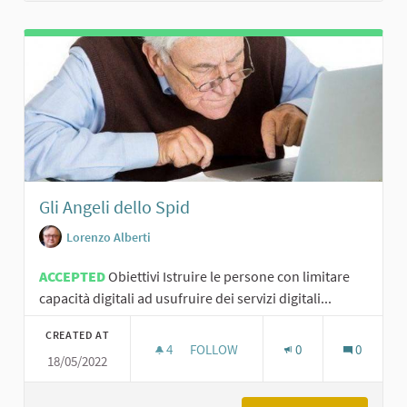
Gli Angeli dello Spid
Lorenzo Alberti
ACCEPTED
Obiettivi Istruire le persone con limitare
capacità digitali ad usufruire dei servizi digitali...
CREATED AT
4
4 FOLLOWERS
FOLLOW
0
0
18/05/2022
GLI ANGELI DELLO SPID