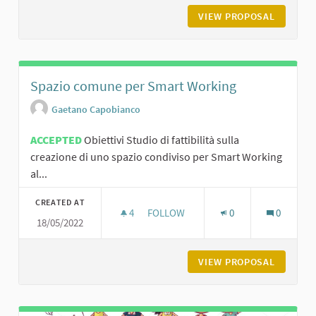
VIEW PROPOSAL
IL DIGI
Spazio comune per Smart Working
Gaetano Capobianco
ACCEPTED
Obiettivi Studio di fattibilità sulla
creazione di uno spazio condiviso per Smart Working
al...
CREATED AT
4
4 FOLLOWERS
FOLLOW
0
0
18/05/2022
SPAZIO COMUNE PER SMART WORK
VIEW PROPOSAL
SPAZIO 