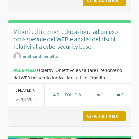
VIEW PROPOSAL
SMART U
Minori ed internet educazione ad un uso
consapevole del WEB e analisi dei rischi
relativi alla cybersecurity base
molinaroliannalisa
ACCEPTED
Obiettivi Obiettivo è valutare il fenomeno
del WEB fornendo indicazioni utili di “media...
CREATED AT
5
5 FOLLOWERS
FOLLOW
1
0
28/04/2022
MINORI ED INTERNET EDUCAZIONE A
VIEW PROPOSAL
MINORI 