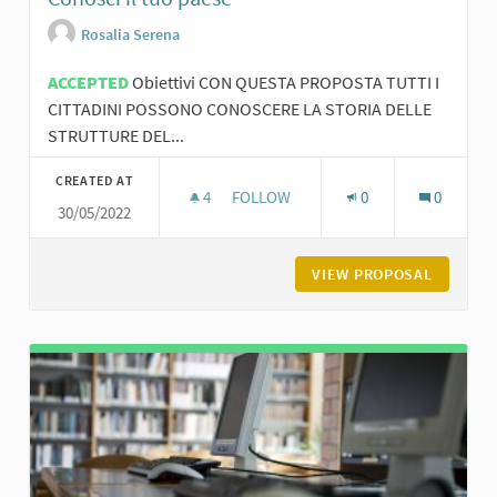
Rosalia Serena
ACCEPTED
Obiettivi CON QUESTA PROPOSTA TUTTI I
CITTADINI POSSONO CONOSCERE LA STORIA DELLE
STRUTTURE DEL...
CREATED AT
4
4 FOLLOWERS
FOLLOW
0
0
30/05/2022
CONOSCI IL TUO PAESE
VIEW PROPOSAL
CONOSCI