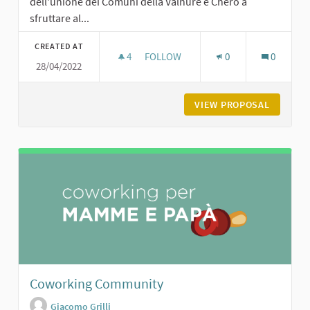
dell'unione dei Comuni della Valnure e Chero a
sfruttare al...
CREATED AT
4
4 FOLLOWERS
FOLLOW
0
0
28/04/2022
GOOGLE E I SOCIAL MEDIA PER FARSI
VIEW PROPOSAL
GOOGLE 
Coworking Community
Giacomo Grilli