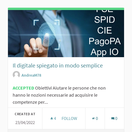
Il digitale spiegato in modo semplice
AndreaM78
ACCEPTED
Obiettivi Aiutare le persone che non
hanno le nozioni necessarie ad acquisire le
competenze per...
CREATED AT
4
4 FOLLOWERS
FOLLOW
0
0
23/04/2022
IL DIGITALE SPIEGATO IN MODO SEM