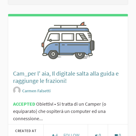
Cam_per l' aia, Il digitale salta alla guida e
raggiunge le frazioni!
Carmen Falsetti
ACCEPTED
Obiettivi • Si tratta di un Camper (o
equiparato) che ospiterà un computer ed una
connessione...
CREATED AT
4
4 FOLLOWERS
FOLLOW
0
0