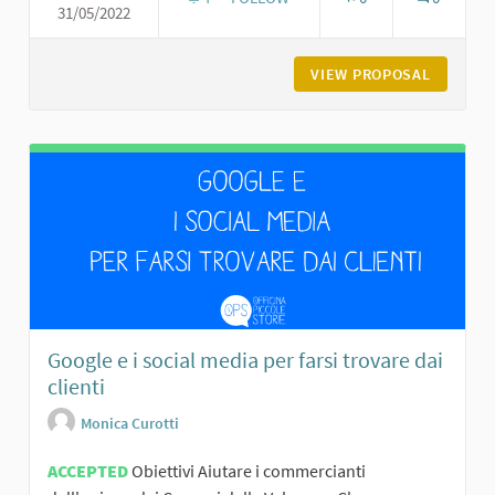
31/05/2022
VIEW PROPOSAL
CAM_PER 
Google e i social media per farsi trovare dai
clienti
Monica Curotti
ACCEPTED
Obiettivi Aiutare i commercianti