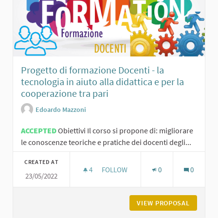
Progetto di formazione Docenti - la
tecnologia in aiuto alla didattica e per la
cooperazione tra pari
Edoardo Mazzoni
ACCEPTED
Obiettivi Il corso si propone di: migliorare
le conoscenze teoriche e pratiche dei docenti degli...
CREATED AT
4
4 FOLLOWERS
FOLLOW
0
0
23/05/2022
PROGETTO DI FORMAZIONE DOCENTI 
VIEW PROPOSAL
PROGETT