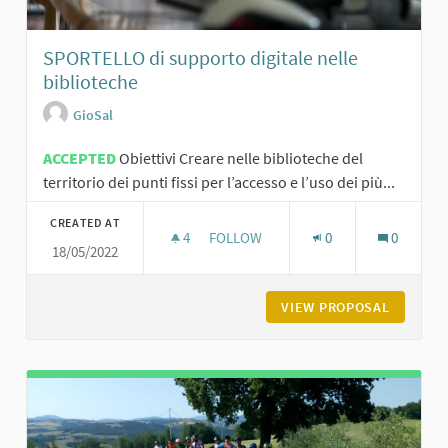
SPORTELLO di supporto digitale nelle
biblioteche
GioSal
ACCEPTED
Obiettivi Creare nelle biblioteche del
territorio dei punti fissi per l’accesso e l’uso dei più...
CREATED AT
4
4 FOLLOWERS
FOLLOW
0
0
18/05/2022
SPORTELLO DI SUPPORTO DIGITALE
VIEW PROPOSAL
SPORTEL