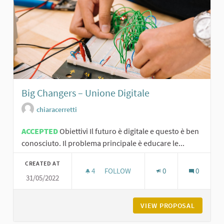
Big Changers – Unione Digitale
chiaracerretti
ACCEPTED
Obiettivi Il futuro è digitale e questo è ben
conosciuto. Il problema principale è educare le...
CREATED AT
4
4 FOLLOWERS
FOLLOW
0
0
31/05/2022
BIG CHANGERS – UNIONE DIGITALE
VIEW PROPOSAL
BIG CHA