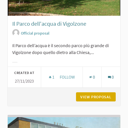
Il Parco dell'acqua di Vigolzone
Official proposal
Il Parco dell’acqua è il secondo parco più grande di
Vigolzone dopo quello dietro alla Chiesa,...
Filter results for category:
CREATED AT
1
1 FOLLOWER
FOLLOW
0
0
27/11/2023
IL PARCO DELL'ACQUA DI VIGOLZON
VIEW PROPOSAL
IL PARC