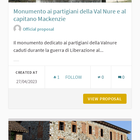
Monumento ai partigiani della Val Nure e al
capitano Mackenzie
Official proposal
Il monumento dedicato ai partigiani della Valnure
caduti durante la guerra di Liberazione al...
Filter results for category:
CREATED AT
1
1 FOLLOWER
FOLLOW
0
0
27/04/2023
MONUMENTO AI PARTIGIANI DELLA V
VIEW PROPOSAL
MONUMEN