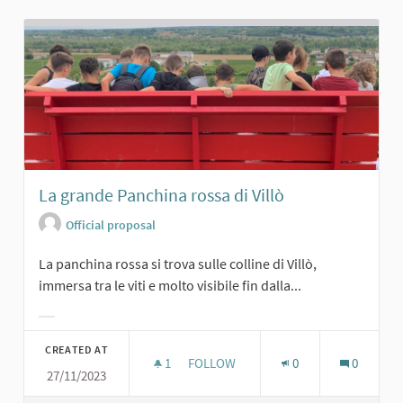
La grande Panchina rossa di Villò
Official proposal
La panchina rossa si trova sulle colline di Villò,
immersa tra le viti e molto visibile fin dalla...
Filter results for category:
CREATED AT
1
1 FOLLOWER
FOLLOW
0
0
27/11/2023
LA GRANDE PANCHINA ROSSA DI VIL