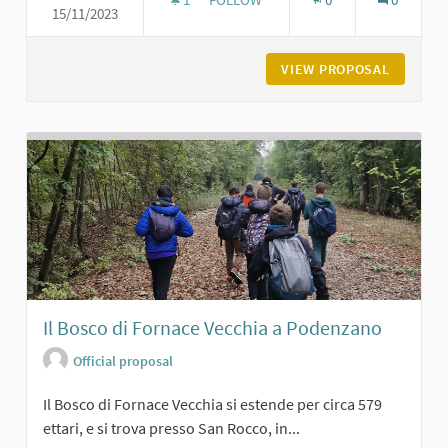
15/11/2023
L'ASILO BURGAZZI DI CARPANETO
VIEW PROPOSAL
L'ASILO
Il Bosco di Fornace Vecchia a Podenzano
Official proposal
Il Bosco di Fornace Vecchia si estende per circa 579
ettari, e si trova presso San Rocco, in...