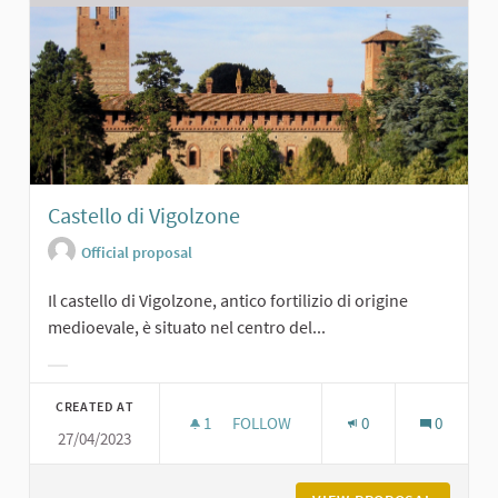
Castello di Vigolzone
Official proposal
Il castello di Vigolzone, antico fortilizio di origine
medioevale, è situato nel centro del...
Filter results for category:
CREATED AT
1
1 FOLLOWER
FOLLOW
0
0
27/04/2023
CASTELLO DI VIGOLZONE