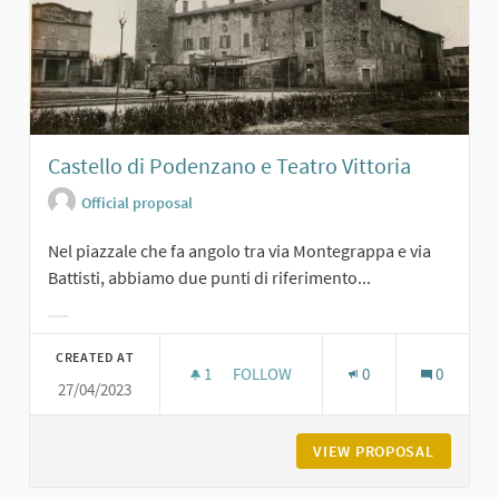
Castello di Podenzano e Teatro Vittoria
Official proposal
Nel piazzale che fa angolo tra via Montegrappa e via
Battisti, abbiamo due punti di riferimento...
Filter results for category:
CREATED AT
1
1 FOLLOWER
FOLLOW
0
0
27/04/2023
CASTELLO DI PODENZANO E TEATRO
VIEW PROPOSAL
CASTELL