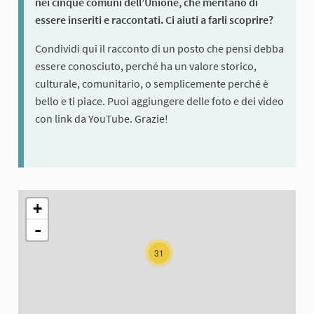
nei cinque comuni dell’Unione, che meritano di
essere inseriti e raccontati. Ci aiuti a farli scoprire?
Condividi qui il racconto di un posto che pensi debba
essere conosciuto, perché ha un valore storico,
culturale, comunitario, o semplicemente perché è
bello e ti piace. Puoi aggiungere delle foto e dei video
con link da YouTube. Grazie!
The following element is a map which presents the items on thi
+
-
31