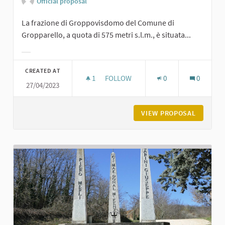
Official proposal
La frazione di Groppovisdomo del Comune di
Gropparello, a quota di 575 metri s.l.m., è situata...
Filter results for category:
CREATED AT
1
1 FOLLOWER
FOLLOW
0
0
27/04/2023
GROPPOVISDOMO
VIEW PROPOSAL
GROPPO