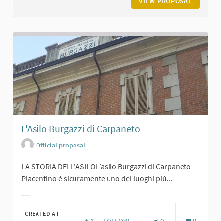
VIEW PROPOSAL
CASTELL
L'Asilo Burgazzi di Carpaneto
Official proposal
LA STORIA DELL'ASILOL’asilo Burgazzi di Carpaneto
Piacentino è sicuramente uno dei luoghi più...
Filter results for category:
CREATED AT
1
1 FOLLOWER
FOLLOW
0
0