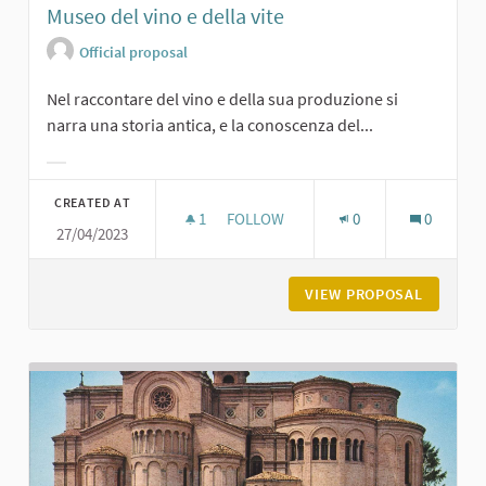
Museo del vino e della vite
Official proposal
Nel raccontare del vino e della sua produzione si
narra una storia antica, e la conoscenza del...
Filter results for category:
CREATED AT
1
1 FOLLOWER
FOLLOW
0
0
27/04/2023
MUSEO DEL VINO E DELLA VITE
VIEW PROPOSAL
MUSEO D