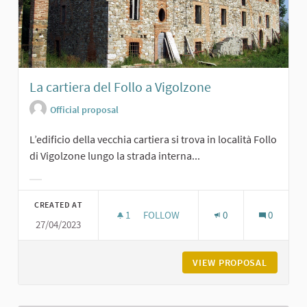
La cartiera del Follo a Vigolzone
Official proposal
L’edificio della vecchia cartiera si trova in località Follo
di Vigolzone lungo la strada interna...
Filter results for category:
CREATED AT
1
1 FOLLOWER
FOLLOW
0
0
27/04/2023
LA CARTIERA DEL FOLLO A VIGOLZO
VIEW PROPOSAL
LA CART