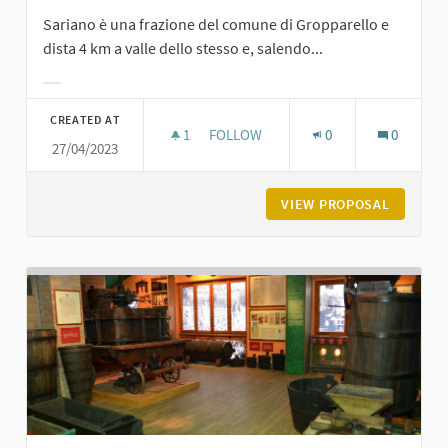
Sariano è una frazione del comune di Gropparello e
dista 4 km a valle dello stesso e, salendo...
Filter results for category:
CREATED AT
1
1 FOLLOWER
FOLLOW
0
0
27/04/2023
BORGO DI SARIANO
VIEW PROPOSAL
BORGO D