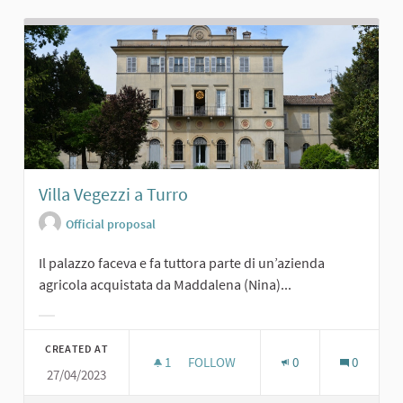
Villa Vegezzi a Turro
Official proposal
Il palazzo faceva e fa tuttora parte di un’azienda
agricola acquistata da Maddalena (Nina)...
Filter results for category:
CREATED AT
1
1 FOLLOWER
FOLLOW
0
0
27/04/2023
VILLA VEGEZZI A TURRO