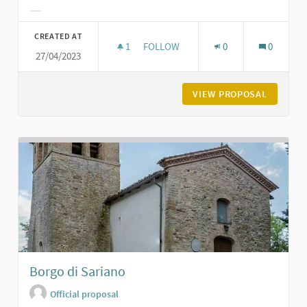
Filter results for category:
CREATED AT
1
1 FOLLOWER
FOLLOW
0
0
27/04/2023
ORATORIO DI SAN GIACOMO A POD
VIEW PROPOSAL
ORATORI
Borgo di Sariano
Official proposal