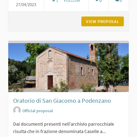
1
1 FOLLOWER
FOLLOW
0
0
27/04/2023
CASTELLO DI CERRETO LANDI DI CA
VIEW PROPOSAL
CASTELL
Oratorio di San Giacomo a Podenzano
Official proposal
Dai documenti presenti nell’archivio parrocchiale
risulta che in frazione denominata Caselle a...