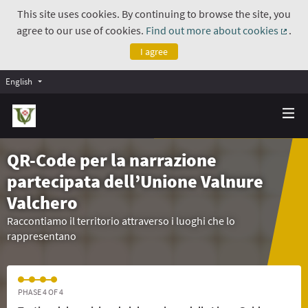
This site uses cookies. By continuing to browse the site, you
agree to our use of cookies.
Find out more about cookies
.
(Exte
I agree
English
QR-Code per la narrazione
partecipata dell’Unione Valnure
Valchero
Raccontiamo il territorio attraverso i luoghi che lo
rappresentano
PHASE 4 OF 4