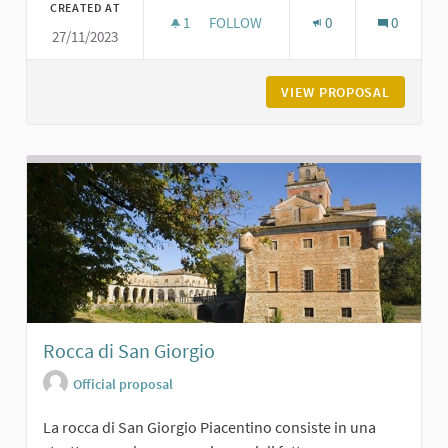
CREATED AT
1
1 FOLLOWER
FOLLOW
0
0
27/11/2023
PIAZZA SERENA A VIGOLZONE
VIEW PROPOSAL
PIAZZA 
Rocca di San Giorgio
Official proposal
La rocca di San Giorgio Piacentino consiste in una