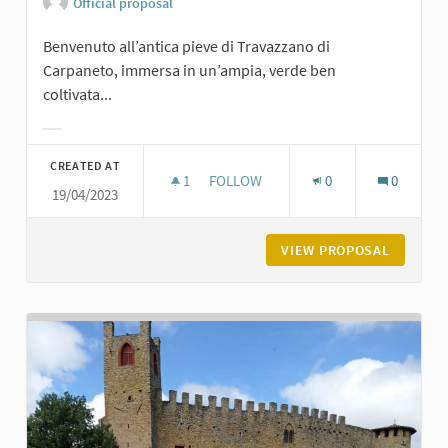
Official proposal
Benvenuto all’antica pieve di Travazzano di
Carpaneto, immersa in un’ampia, verde ben
coltivata...
Filter results for category:
CREATED AT
1
1 FOLLOWER
FOLLOW
0
0
19/04/2023
PIEVE DI TRAVAZZANO DI CARPANET
VIEW PROPOSAL
PIEVE D