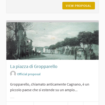
VIEW PROPOSAL
VILLA V
La piazza di Gropparello
Official proposal
Gropparello, chiamato anticamente Cagnano, è un
piccolo paese che si estende su un ampio...
Filter results for category: