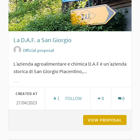
La D.A.F. a San Giorgio
Official proposal
L’azienda agroalimentare e chimica D.A.F è un’azienda
storica di San Giorgio Piacentino,...
Filter results for category:
CREATED AT
1
1 FOLLOWER
FOLLOW
0
0
27/04/2023
LA D.A.F. A SAN GIORGIO
VIEW PROPOSAL
LA D.A.F