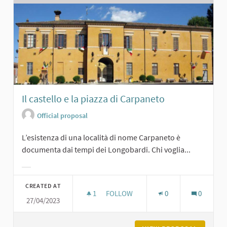
Il castello e la piazza di Carpaneto
Official proposal
L’esistenza di una località di nome Carpaneto è
documenta dai tempi dei Longobardi. Chi voglia...
Filter results for category:
CREATED AT
1
1 FOLLOWER
FOLLOW
0
0
27/04/2023
IL CASTELLO E LA PIAZZA DI CARPA