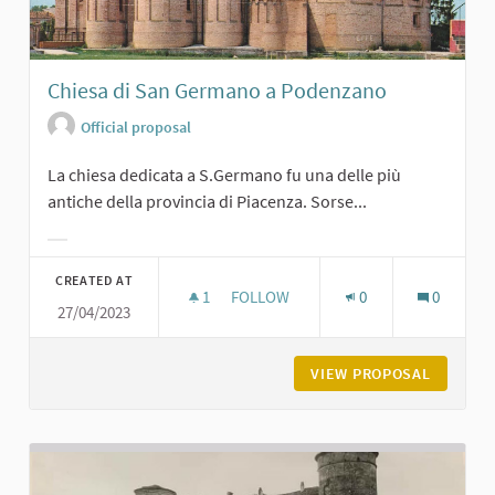
Chiesa di San Germano a Podenzano
Official proposal
La chiesa dedicata a S.Germano fu una delle più
antiche della provincia di Piacenza. Sorse...
Filter results for category:
CREATED AT
1
1 FOLLOWER
FOLLOW
0
0
27/04/2023
CHIESA DI SAN GERMANO A PODEN
VIEW PROPOSAL
CHIESA 