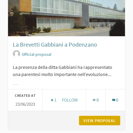
La Brevetti Gabbiani a Podenzano
Official proposal
La presenza della ditta Gabbiani ha rappresentato
una parentesi molto importante nell’evoluzione...
Filter results for category:
CREATED AT
1
1 FOLLOWER
FOLLOW
0
0
23/06/2023
LA BREVETTI GABBIANI A PODENZA
VIEW PROPOSAL
LA BREV