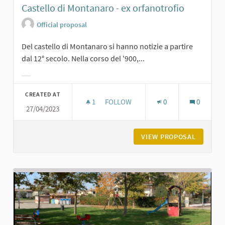
Castello di Montanaro - ex orfanotrofio
Official proposal
Del castello di Montanaro si hanno notizie a partire
dal 12° secolo. Nella corso del '900,...
Filter results for category:
CREATED AT
1
1 FOLLOWER
FOLLOW
0
0
27/04/2023
CASTELLO DI MONTANARO - EX ORF
VIEW PROPOSAL
CASTELL