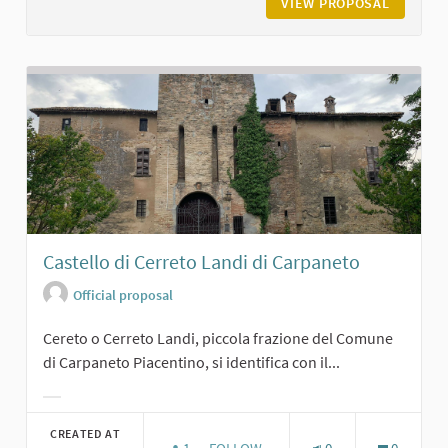
VIEW PROPOSAL
IL CAST
Castello di Cerreto Landi di Carpaneto
Official proposal
Cereto o Cerreto Landi, piccola frazione del Comune
di Carpaneto Piacentino, si identifica con il...
Filter results for category:
CREATED AT