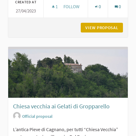
CREATED AT
1
1 FOLLOWER
FOLLOW
0
0
27/04/2023
LA PIAZZA DI GROPPARELLO
VIEW PROPOSAL
LA PIAZ
Chiesa vecchia ai Gelati di Gropparello
Official proposal
L’antica Pieve di Cagnano, per tutti “Chiesa Vecchia”