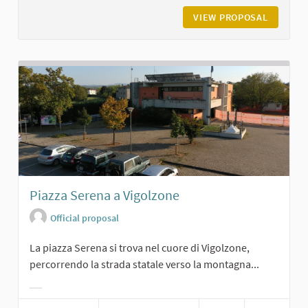
VIEW PROPOSAL
LA GRAN
Piazza Serena a Vigolzone
Official proposal
La piazza Serena si trova nel cuore di Vigolzone,
percorrendo la strada statale verso la montagna...
Filter results for category: