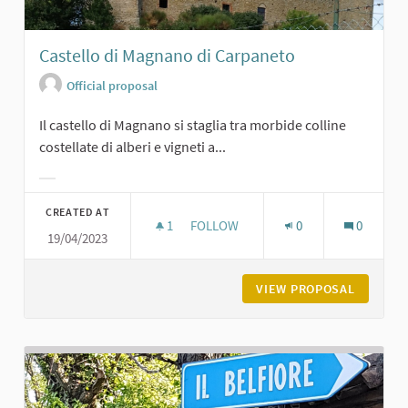
Castello di Magnano di Carpaneto
Official proposal
Il castello di Magnano si staglia tra morbide colline
costellate di alberi e vigneti a...
Filter results for category:
CREATED AT
1
1 FOLLOWER
FOLLOW
0
0
19/04/2023
CASTELLO DI MAGNANO DI CARPANE
VIEW PROPOSAL
CASTELL