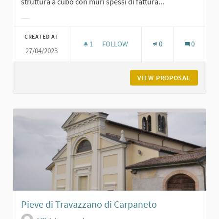
struttura a cubo con muri spessi di fattura...
Filter results for category:
CREATED AT
1
1 FOLLOWER
FOLLOW
0
0
27/04/2023
ROCCA DI SAN GIORGIO
VIEW PROPOSAL
ROCCA D
Pieve di Travazzano di Carpaneto