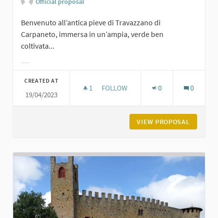
Official proposal
Benvenuto all’antica pieve di Travazzano di
Carpaneto, immersa in un’ampia, verde ben
coltivata...
Filter results for category:
CREATED AT
1
1 FOLLOWER
FOLLOW
0
0
19/04/2023
PIEVE DI TRAVAZZANO DI CARPANET
VIEW PROPOSAL
PIEVE D