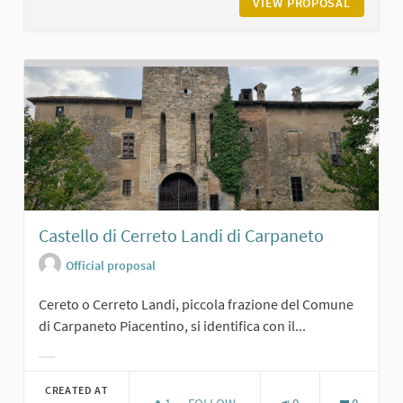
VIEW PROPOSAL
IL CAST
Castello di Cerreto Landi di Carpaneto
Official proposal
Cereto o Cerreto Landi, piccola frazione del Comune
di Carpaneto Piacentino, si identifica con il...
Filter results for category:
CREATED AT