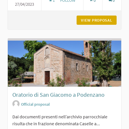
1
1 FOLLOWER
FOLLOW
0
0
27/04/2023
CASTELLO DI CERRETO LANDI DI CA
VIEW PROPOSAL
CASTELL
Oratorio di San Giacomo a Podenzano
Official proposal
Dai documenti presenti nell’archivio parrocchiale
risulta che in frazione denominata Caselle a...