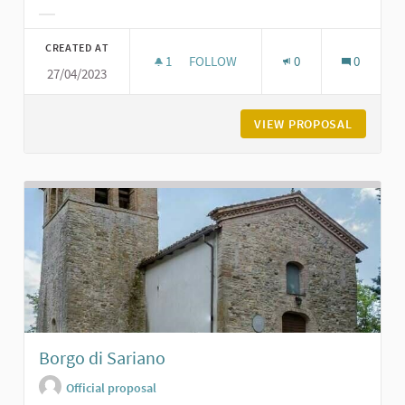
Filter results for category:
CREATED AT
1
1 FOLLOWER
FOLLOW
0
0
27/04/2023
ORATORIO DI SAN GIACOMO A POD
VIEW PROPOSAL
ORATORI
Borgo di Sariano
Official proposal