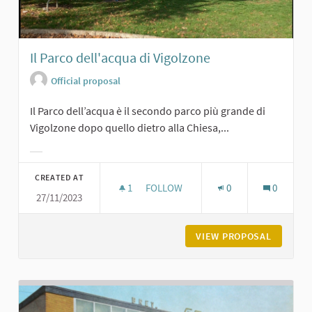
Il Parco dell'acqua di Vigolzone
Official proposal
Il Parco dell’acqua è il secondo parco più grande di
Vigolzone dopo quello dietro alla Chiesa,...
Filter results for category:
CREATED AT
1
1 FOLLOWER
FOLLOW
0
0
27/11/2023
IL PARCO DELL'ACQUA DI VIGOLZON
VIEW PROPOSAL
IL PARC