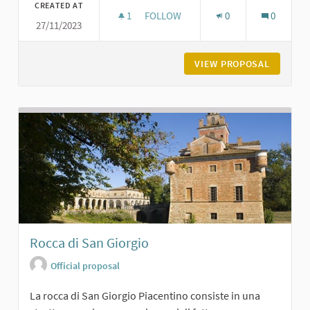
CREATED AT
1
1 FOLLOWER
FOLLOW
0
0
27/11/2023
PIAZZA SERENA A VIGOLZONE
VIEW PROPOSAL
PIAZZA 
Rocca di San Giorgio
Official proposal
La rocca di San Giorgio Piacentino consiste in una