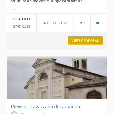
struttura a cubo con muri spessi di fattura...
Filter results for category:
CREATED AT
1
1 FOLLOWER
FOLLOW
0
0
27/04/2023
ROCCA DI SAN GIORGIO
VIEW PROPOSAL
ROCCA D
Pieve di Travazzano di Carpaneto