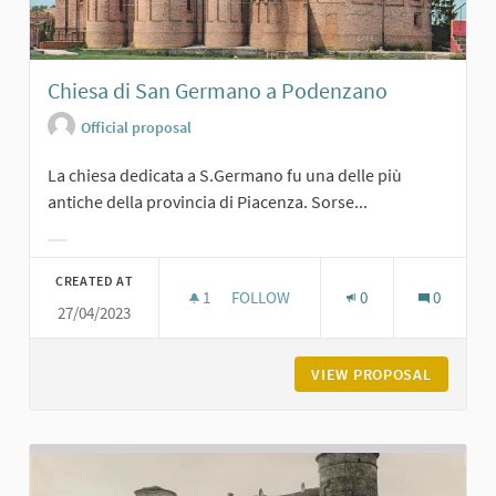
Chiesa di San Germano a Podenzano
Official proposal
La chiesa dedicata a S.Germano fu una delle più
antiche della provincia di Piacenza. Sorse...
Filter results for category:
CREATED AT
1
1 FOLLOWER
FOLLOW
0
0
27/04/2023
CHIESA DI SAN GERMANO A PODEN
VIEW PROPOSAL
CHIESA 