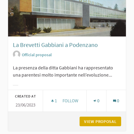
La Brevetti Gabbiani a Podenzano
Official proposal
La presenza della ditta Gabbiani ha rappresentato
una parentesi molto importante nell’evoluzione...
Filter results for category:
CREATED AT
1
1 FOLLOWER
FOLLOW
0
0
23/06/2023
LA BREVETTI GABBIANI A PODENZA
VIEW PROPOSAL
LA BREV