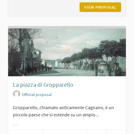
VIEW PROPOSAL
VILLA V
La piazza di Gropparello
Official proposal
Gropparello, chiamato anticamente Cagnano, è un
piccolo paese che si estende su un ampio...
Filter results for category: