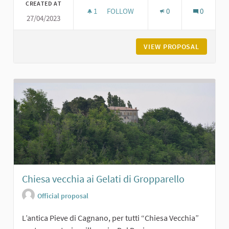
CREATED AT
1
1 FOLLOWER
FOLLOW
0
0
27/04/2023
LA PIAZZA DI GROPPARELLO
VIEW PROPOSAL
LA PIAZ
Chiesa vecchia ai Gelati di Gropparello
Official proposal
L’antica Pieve di Cagnano, per tutti “Chiesa Vecchia”