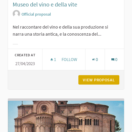
Museo del vino e della vite
Official proposal
Nel raccontare del vino e della sua produzione si
narra una storia antica, e la conoscenza del...
Filter results for category:
CREATED AT
1
1 FOLLOWER
FOLLOW
0
0
27/04/2023
MUSEO DEL VINO E DELLA VITE
VIEW PROPOSAL
MUSEO D