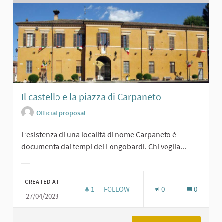
Il castello e la piazza di Carpaneto
Official proposal
L’esistenza di una località di nome Carpaneto è
documenta dai tempi dei Longobardi. Chi voglia...
Filter results for category:
CREATED AT
1
1 FOLLOWER
FOLLOW
0
0
27/04/2023
IL CASTELLO E LA PIAZZA DI CARPA