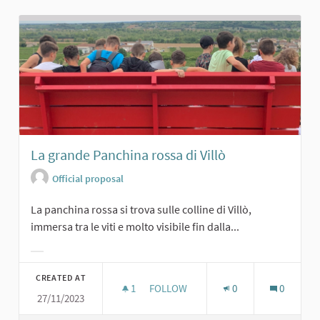
La grande Panchina rossa di Villò
Official proposal
La panchina rossa si trova sulle colline di Villò,
immersa tra le viti e molto visibile fin dalla...
Filter results for category:
CREATED AT
1
1 FOLLOWER
FOLLOW
0
0
27/11/2023
LA GRANDE PANCHINA ROSSA DI VIL