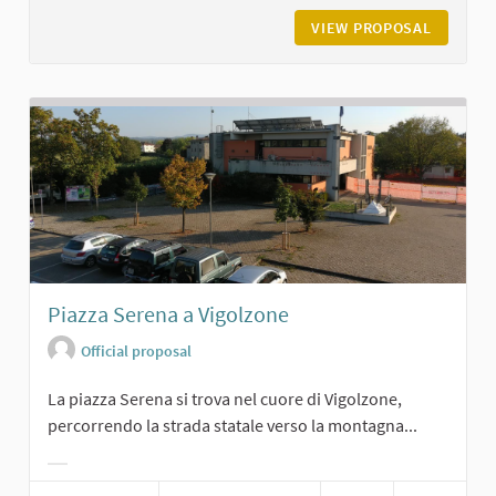
VIEW PROPOSAL
LA GRAN
Piazza Serena a Vigolzone
Official proposal
La piazza Serena si trova nel cuore di Vigolzone,
percorrendo la strada statale verso la montagna...
Filter results for category: