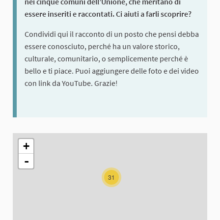
nei cinque comuni dell’Unione, che meritano di
essere inseriti e raccontati. Ci aiuti a farli scoprire?
Condividi qui il racconto di un posto che pensi debba
essere conosciuto, perché ha un valore storico,
culturale, comunitario, o semplicemente perché è
bello e ti piace. Puoi aggiungere delle foto e dei video
con link da YouTube. Grazie!
The following element is a map which presents the items on thi
+
-
31