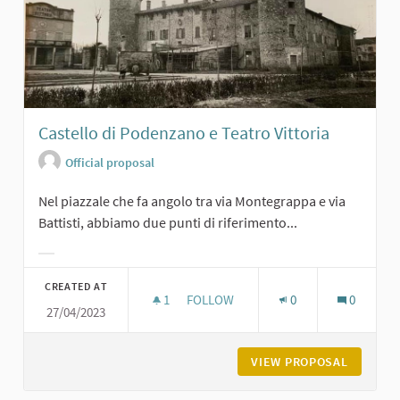
Castello di Podenzano e Teatro Vittoria
Official proposal
Nel piazzale che fa angolo tra via Montegrappa e via
Battisti, abbiamo due punti di riferimento...
Filter results for category:
CREATED AT
1
1 FOLLOWER
FOLLOW
0
0
27/04/2023
CASTELLO DI PODENZANO E TEATRO
VIEW PROPOSAL
CASTELL