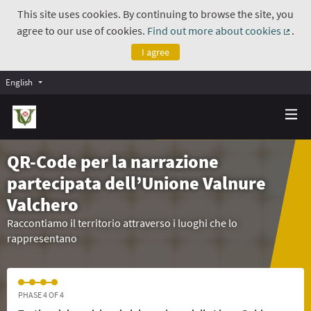
This site uses cookies. By continuing to browse the site, you
agree to our use of cookies.
Find out more about cookies
.
(Exte
I agree
English
QR-Code per la narrazione
partecipata dell’Unione Valnure
Valchero
Raccontiamo il territorio attraverso i luoghi che lo
rappresentano
PHASE 4 OF 4