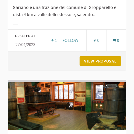
Sariano è una frazione del comune di Gropparello e
dista 4 km a valle dello stesso e, salendo...
Filter results for category:
CREATED AT
1
1 FOLLOWER
FOLLOW
0
0
27/04/2023
BORGO DI SARIANO
VIEW PROPOSAL
BORGO D