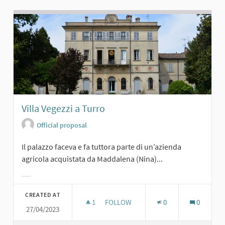
Villa Vegezzi a Turro
Official proposal
Il palazzo faceva e fa tuttora parte di un’azienda
agricola acquistata da Maddalena (Nina)...
Filter results for category:
CREATED AT
1
1 FOLLOWER
FOLLOW
0
0
27/04/2023
VILLA VEGEZZI A TURRO