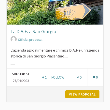
La D.A.F. a San Giorgio
Official proposal
L’azienda agroalimentare e chimica D.A.F è un’azienda
storica di San Giorgio Piacentino,...
Filter results for category:
CREATED AT
1
1 FOLLOWER
FOLLOW
0
0
27/04/2023
LA D.A.F. A SAN GIORGIO
VIEW PROPOSAL
LA D.A.F