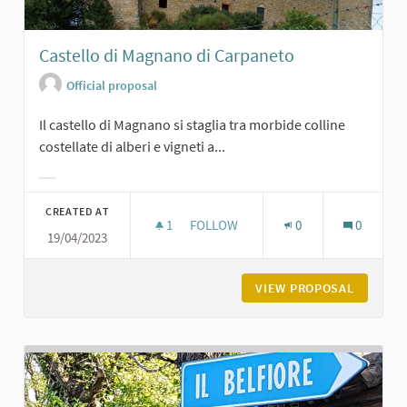
Castello di Magnano di Carpaneto
Official proposal
Il castello di Magnano si staglia tra morbide colline
costellate di alberi e vigneti a...
Filter results for category:
CREATED AT
1
1 FOLLOWER
FOLLOW
0
0
19/04/2023
CASTELLO DI MAGNANO DI CARPANE
VIEW PROPOSAL
CASTELL