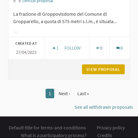
Official proposal
La frazione di Groppovisdomo del Comune di
Gropparello, a quota di 575 metri s.l.m., è situata...
Filter results for category:
CREATED AT
1
1 FOLLOWER
FOLLOW
0
0
27/04/2023
GROPPOVISDOMO
VIEW PROPOSAL
GROPPO
1
Next ›
Last »
See all withdrawn proposals
Default title for terms-and-conditions
Privacy policy
What is a participatory process?
Credits