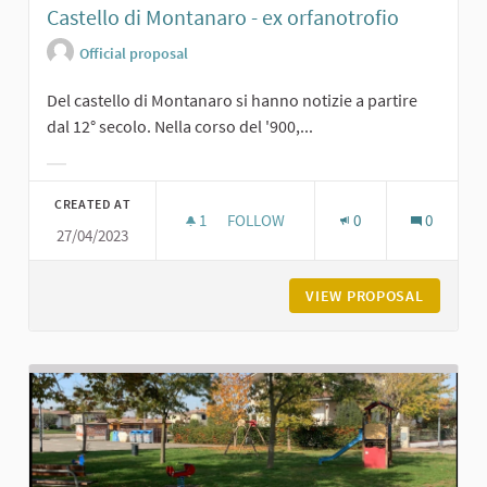
Castello di Montanaro - ex orfanotrofio
Official proposal
Del castello di Montanaro si hanno notizie a partire
dal 12° secolo. Nella corso del '900,...
Filter results for category:
CREATED AT
1
1 FOLLOWER
FOLLOW
0
0
27/04/2023
CASTELLO DI MONTANARO - EX ORF
VIEW PROPOSAL
CASTELL