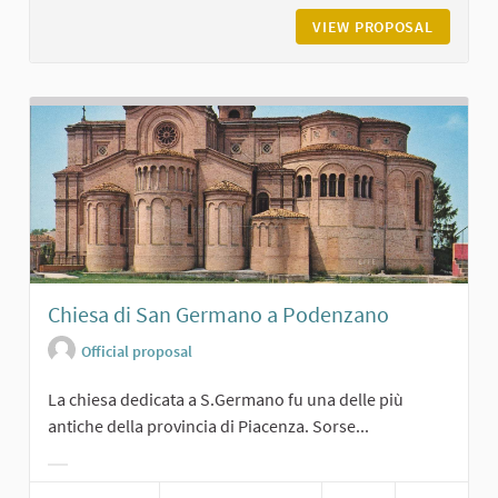
VIEW PROPOSAL
CASTELL
Chiesa di San Germano a Podenzano
Official proposal
La chiesa dedicata a S.Germano fu una delle più
antiche della provincia di Piacenza. Sorse...
Filter results for category: