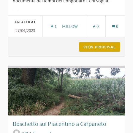
documenta dai tempi dei Longobardi. Chi voglia...
Filter results for category:
CREATED AT
1
1 FOLLOWER
FOLLOW
0
0
27/04/2023
IL CASTELLO E LA PIAZZA DI CARPA
VIEW PROPOSAL
IL CAST
Boschetto sul Piacentino a Carpaneto