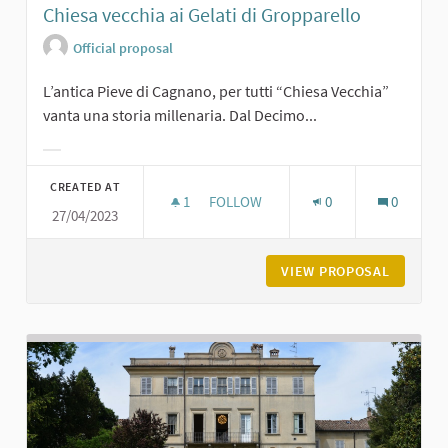
Chiesa vecchia ai Gelati di Gropparello
Official proposal
L’antica Pieve di Cagnano, per tutti “Chiesa Vecchia”
vanta una storia millenaria. Dal Decimo...
Filter results for category:
CREATED AT
1
1 FOLLOWER
FOLLOW
0
0
27/04/2023
CHIESA VECCHIA AI GELATI DI GROP
VIEW PROPOSAL
CHIESA 