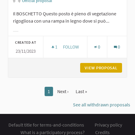
Official proposal
Il BOSCHETTO Questo posto è pieno di vegetazione
rigogliosa con una rampa in legno dove si può...
Filter results for category:
CREATED AT
1
1 FOLLOWER
FOLLOW
0
0
23/11/2023
BOSCHETTO SUL PIACENTINO A CA
VIEW PROPOSAL
BOSCHET
1
Next ›
Last »
See all withdrawn proposals
Default title for terms-and-conditions
Privacy policy
What is a participatory process?
Credits