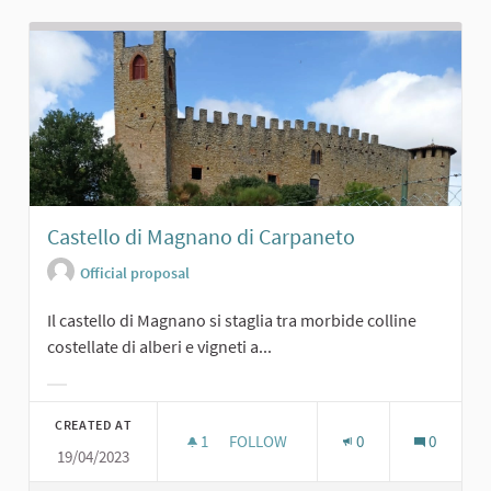
Castello di Magnano di Carpaneto
Official proposal
Il castello di Magnano si staglia tra morbide colline
costellate di alberi e vigneti a...
Filter results for category:
CREATED AT
1
1 FOLLOWER
FOLLOW
0
0
19/04/2023
CASTELLO DI MAGNANO DI CARPANE