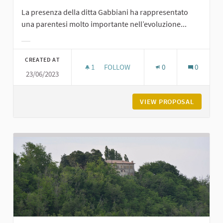
La presenza della ditta Gabbiani ha rappresentato
una parentesi molto importante nell’evoluzione...
Filter results for category:
CREATED AT
1
1 FOLLOWER
FOLLOW
0
0
23/06/2023
LA BREVETTI GABBIANI A PODENZA
VIEW PROPOSAL
LA BREV