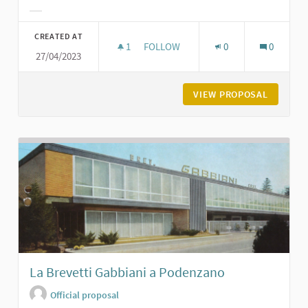
Filter results for category:
CREATED AT
1
1 FOLLOWER
FOLLOW
0
0
27/04/2023
CASTELLO DI MONTANARO - EX ORF
VIEW PROPOSAL
CASTELL
La Brevetti Gabbiani a Podenzano
Official proposal