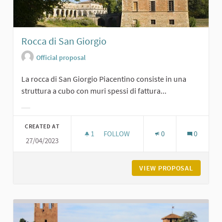
Rocca di San Giorgio
Official proposal
La rocca di San Giorgio Piacentino consiste in una
struttura a cubo con muri spessi di fattura...
Filter results for category:
CREATED AT
1
1 FOLLOWER
FOLLOW
0
0
27/04/2023
ROCCA DI SAN GIORGIO
VIEW PROPOSAL
ROCCA D