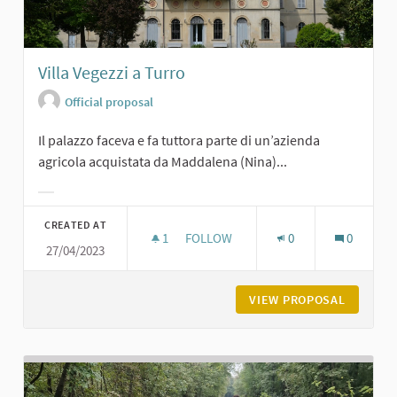
Villa Vegezzi a Turro
Official proposal
Il palazzo faceva e fa tuttora parte di un’azienda
agricola acquistata da Maddalena (Nina)...
Filter results for category:
CREATED AT
1
1 FOLLOWER
FOLLOW
0
0
27/04/2023
VILLA VEGEZZI A TURRO
VIEW PROPOSAL
VILLA V