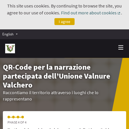
This site uses cookies. By continuing to browse the site, you
agree to our use of cookies.
Find out more about cookies
.
(Exte
I agree
English
QR-Code per la narrazione
partecipata dell’Unione Valnure
Valchero
Raccontiamo il territorio attraverso i luoghi che lo
rappresentano
PHASE 4 OF 4