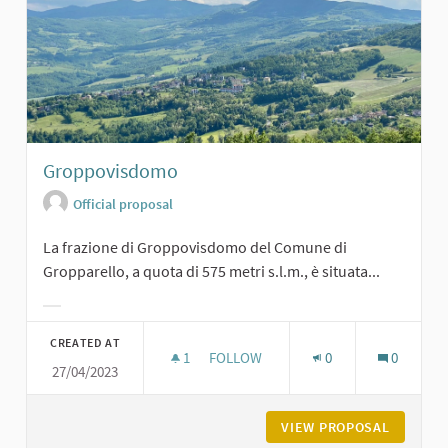
Groppovisdomo
Official proposal
La frazione di Groppovisdomo del Comune di
Gropparello, a quota di 575 metri s.l.m., è situata...
Filter results for category:
CREATED AT
1
1 FOLLOWER
FOLLOW
0
0
27/04/2023
GROPPOVISDOMO
VIEW PROPOSAL
GROPPO