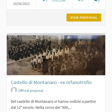
1
1 FOLLOWER
FOLLOW
0
0
19/04/2023
PIEVE DI TRAVAZZANO DI CARPANET
VIEW PROPOSAL
PIEVE D
Castello di Montanaro - ex orfanotrofio
Official proposal
Del castello di Montanaro si hanno notizie a partire
dal 12° secolo. Nella corso del '900,...