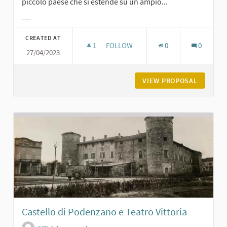
piccolo paese che si estende su un ampio...
Filter results for category:
CREATED AT
1
1 FOLLOWER
FOLLOW
0
0
27/04/2023
LA PIAZZA DI GROPPARELLO
VIEW PROPOSAL
LA PIAZ
Castello di Podenzano e Teatro Vittoria