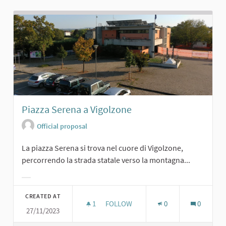
Piazza Serena a Vigolzone
Official proposal
La piazza Serena si trova nel cuore di Vigolzone,
percorrendo la strada statale verso la montagna...
Filter results for category:
CREATED AT
1
1 FOLLOWER
FOLLOW
0
0
27/11/2023
PIAZZA SERENA A VIGOLZONE