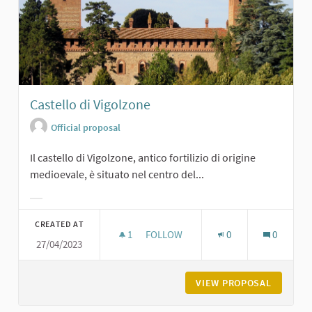
Castello di Vigolzone
Official proposal
Il castello di Vigolzone, antico fortilizio di origine
medioevale, è situato nel centro del...
Filter results for category:
CREATED AT
1
1 FOLLOWER
FOLLOW
0
0
27/04/2023
CASTELLO DI VIGOLZONE
VIEW PROPOSAL
CASTELL