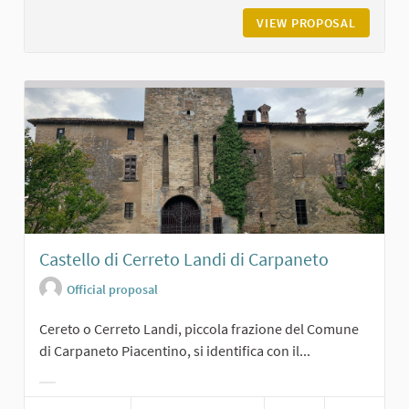
VIEW PROPOSAL
PIAZZA 
Castello di Cerreto Landi di Carpaneto
Official proposal
Cereto o Cerreto Landi, piccola frazione del Comune
di Carpaneto Piacentino, si identifica con il...
Filter results for category: