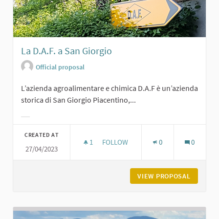
La D.A.F. a San Giorgio
Official proposal
L’azienda agroalimentare e chimica D.A.F è un’azienda
storica di San Giorgio Piacentino,...
Filter results for category:
CREATED AT
1
1 FOLLOWER
FOLLOW
0
0
27/04/2023
LA D.A.F. A SAN GIORGIO
VIEW PROPOSAL
LA D.A.F