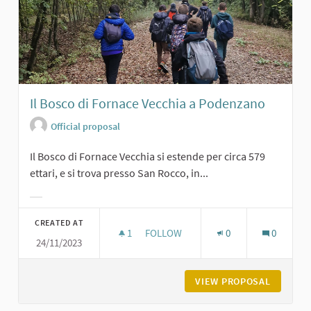
Il Bosco di Fornace Vecchia a Podenzano
Official proposal
Il Bosco di Fornace Vecchia si estende per circa 579
ettari, e si trova presso San Rocco, in...
Filter results for category:
CREATED AT
1
1 FOLLOWER
FOLLOW
0
0
24/11/2023
IL BOSCO DI FORNACE VECCHIA A 
VIEW PROPOSAL
IL BOSC