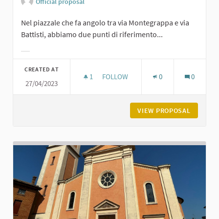
Official proposal
Nel piazzale che fa angolo tra via Montegrappa e via
Battisti, abbiamo due punti di riferimento...
Filter results for category:
CREATED AT
1
1 FOLLOWER
FOLLOW
0
0
27/04/2023
CASTELLO DI PODENZANO E TEATRO
VIEW PROPOSAL
CASTELL