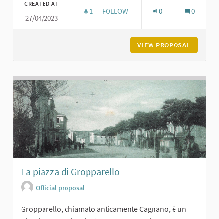
CREATED AT
1
1 FOLLOWER
FOLLOW
0
0
27/04/2023
CASTELLO DI CERRETO LANDI DI CA
VIEW PROPOSAL
CASTELL
La piazza di Gropparello
Official proposal
Gropparello, chiamato anticamente Cagnano, è un