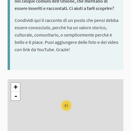
nei cinque comuni dell’Unione, che meritano di
essere inseriti e raccontati. Ci aiuti a farli scoprire?
Condividi qui il racconto di un posto che pensi debba
essere conosciuto, perché ha un valore storico,
culturale, comunitario, o semplicemente perché è
bello e ti piace. Puoi aggiungere delle foto e dei video
con link da YouTube. Grazie!
The following element is a map which presents the items on thi
+
-
31