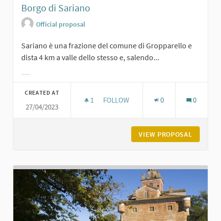
Borgo di Sariano
Official proposal
Sariano è una frazione del comune di Gropparello e
dista 4 km a valle dello stesso e, salendo...
Filter results for category:
CREATED AT
1
1 FOLLOWER
FOLLOW
0
0
27/04/2023
BORGO DI SARIANO
VIEW PROPOSAL
BORGO D