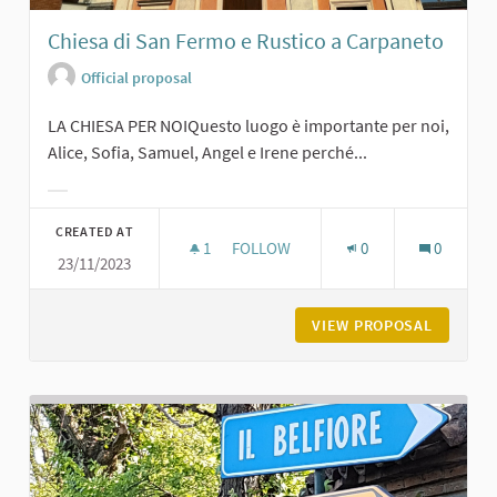
Chiesa di San Fermo e Rustico a Carpaneto
Official proposal
LA CHIESA PER NOIQuesto luogo è importante per noi,
Alice, Sofia, Samuel, Angel e Irene perché...
Filter results for category:
CREATED AT
1
1 FOLLOWER
FOLLOW
0
0
23/11/2023
CHIESA DI SAN FERMO E RUSTICO A
VIEW PROPOSAL
CHIESA 