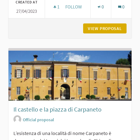
CREATED AT
1
1 FOLLOWER
FOLLOW
0
0
27/04/2023
CHIESA DI SAN GERMANO A PODEN
VIEW PROPOSAL
CHIESA 
Il castello e la piazza di Carpaneto
Official proposal
L’esistenza di una località di nome Carpaneto è