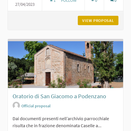
1
1 FOLLOWER
FOLLOW
0
0
27/04/2023
CASTELLO DI CERRETO LANDI DI CA
VIEW PROPOSAL
CASTELL
Oratorio di San Giacomo a Podenzano
Official proposal
Dai documenti presenti nell’archivio parrocchiale
risulta che in frazione denominata Caselle a...