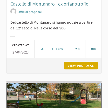
Castello di Montanaro - ex orfanotrofio
Official proposal
Del castello di Montanaro si hanno notizie a partire
dal 12° secolo. Nella corso del '900,...
Filter results for category:
CREATED AT
1
1 FOLLOWER
FOLLOW
0
0
27/04/2023
CASTELLO DI MONTANARO - EX ORF
VIEW PROPOSAL
CASTELL