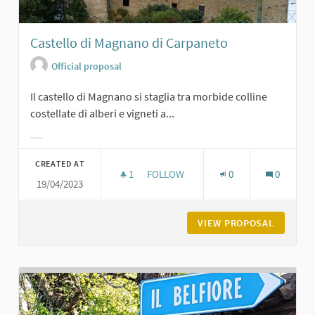
Castello di Magnano di Carpaneto
Official proposal
Il castello di Magnano si staglia tra morbide colline
costellate di alberi e vigneti a...
Filter results for category:
CREATED AT
1
1 FOLLOWER
FOLLOW
0
0
19/04/2023
CASTELLO DI MAGNANO DI CARPANE
VIEW PROPOSAL
CASTELL