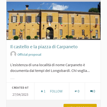
Il castello e la piazza di Carpaneto
Official proposal
L’esistenza di una località di nome Carpaneto è
documenta dai tempi dei Longobardi. Chi voglia...
Filter results for category:
CREATED AT
1
1 FOLLOWER
FOLLOW
0
0
27/04/2023
IL CASTELLO E LA PIAZZA DI CARPA