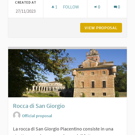
CREATED AT
1
1 FOLLOWER
FOLLOW
0
0
27/11/2023
PIAZZA SERENA A VIGOLZONE
VIEW PROPOSAL
PIAZZA 
Rocca di San Giorgio
Official proposal
La rocca di San Giorgio Piacentino consiste in una