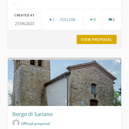
Filter results for category:
CREATED AT
1
1 FOLLOWER
FOLLOW
0
0
27/04/2023
ORATORIO DI SAN GIACOMO A POD
VIEW PROPOSAL
ORATORI
Borgo di Sariano
Official proposal