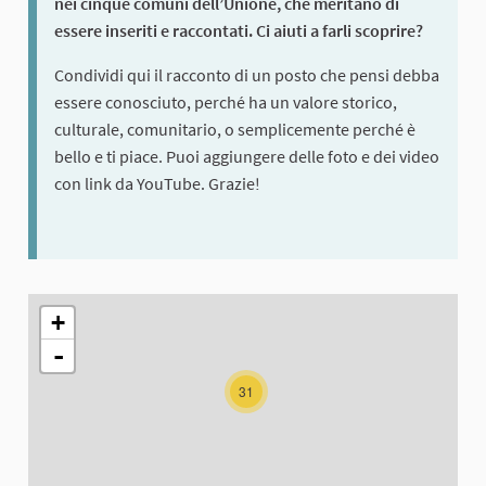
nei cinque comuni dell’Unione, che meritano di
essere inseriti e raccontati. Ci aiuti a farli scoprire?
Condividi qui il racconto di un posto che pensi debba
essere conosciuto, perché ha un valore storico,
culturale, comunitario, o semplicemente perché è
bello e ti piace. Puoi aggiungere delle foto e dei video
con link da YouTube. Grazie!
The following element is a map which presents the items on thi
+
-
31