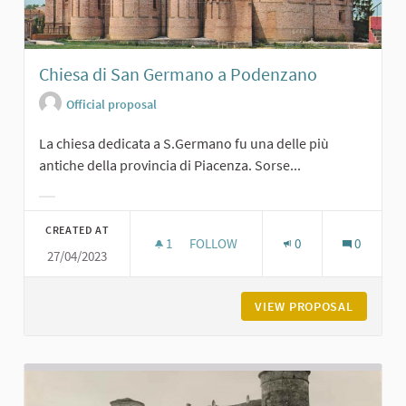
Chiesa di San Germano a Podenzano
Official proposal
La chiesa dedicata a S.Germano fu una delle più
antiche della provincia di Piacenza. Sorse...
Filter results for category:
CREATED AT
1
1 FOLLOWER
FOLLOW
0
0
27/04/2023
CHIESA DI SAN GERMANO A PODEN
VIEW PROPOSAL
CHIESA 