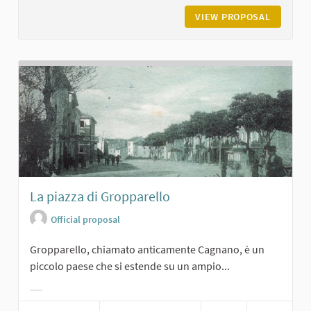
VIEW PROPOSAL
VILLA V
La piazza di Gropparello
Official proposal
Gropparello, chiamato anticamente Cagnano, è un
piccolo paese che si estende su un ampio...
Filter results for category: