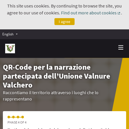
This site uses cookies. By continuing to browse the site, you
agree to our use of cookies.
Find out more about cookies
.
(Exte
I agree
English
QR-Code per la narrazione
partecipata dell’Unione Valnure
Valchero
Raccontiamo il territorio attraverso i luoghi che lo
rappresentano
PHASE 4 OF 4