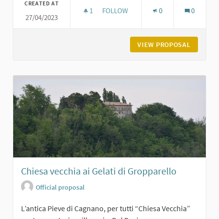
CREATED AT
1
1 FOLLOWER
FOLLOW
0
0
27/04/2023
LA PIAZZA DI GROPPARELLO
VIEW PROPOSAL
LA PIAZ
Chiesa vecchia ai Gelati di Gropparello
Official proposal
L’antica Pieve di Cagnano, per tutti “Chiesa Vecchia”