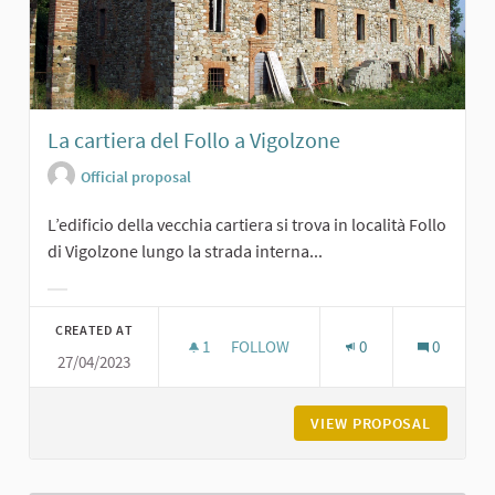
La cartiera del Follo a Vigolzone
Official proposal
L’edificio della vecchia cartiera si trova in località Follo
di Vigolzone lungo la strada interna...
Filter results for category:
CREATED AT
1
1 FOLLOWER
FOLLOW
0
0
27/04/2023
LA CARTIERA DEL FOLLO A VIGOLZO
VIEW PROPOSAL
LA CART