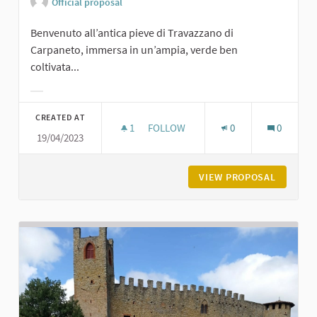
Official proposal
Benvenuto all’antica pieve di Travazzano di
Carpaneto, immersa in un’ampia, verde ben
coltivata...
Filter results for category:
CREATED AT
1
1 FOLLOWER
FOLLOW
0
0
19/04/2023
PIEVE DI TRAVAZZANO DI CARPANET
VIEW PROPOSAL
PIEVE D