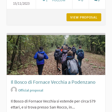
15/11/2023
L'ASILO BURGAZZI DI CARPANETO
VIEW PROPOSAL
L'ASILO
Il Bosco di Fornace Vecchia a Podenzano
Official proposal
Il Bosco di Fornace Vecchia si estende per circa 579
ettari, e si trova presso San Rocco, in...