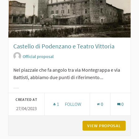
Castello di Podenzano e Teatro Vittoria
Official proposal
Nel piazzale che fa angolo tra via Montegrappa e via
Battisti, abbiamo due punti di riferimento...
Filter results for category:
CREATED AT
1
1 FOLLOWER
FOLLOW
0
0
27/04/2023
CASTELLO DI PODENZANO E TEATRO
VIEW PROPOSAL
CASTELL