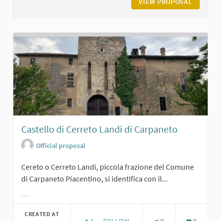
VIEW PROPOSAL
IL CAST
Castello di Cerreto Landi di Carpaneto
Official proposal
Cereto o Cerreto Landi, piccola frazione del Comune
di Carpaneto Piacentino, si identifica con il...
Filter results for category:
CREATED AT