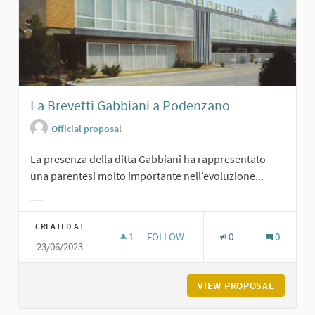
La Brevetti Gabbiani a Podenzano
Official proposal
La presenza della ditta Gabbiani ha rappresentato
una parentesi molto importante nell’evoluzione...
Filter results for category:
CREATED AT
1
1 FOLLOWER
FOLLOW
0
0
23/06/2023
LA BREVETTI GABBIANI A PODENZA
VIEW PROPOSAL
LA BREV