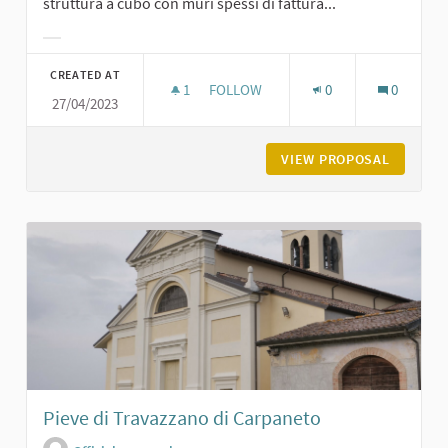
struttura a cubo con muri spessi di fattura...
Filter results for category:
CREATED AT
1
1 FOLLOWER
FOLLOW
0
0
27/04/2023
ROCCA DI SAN GIORGIO
VIEW PROPOSAL
ROCCA D
Pieve di Travazzano di Carpaneto