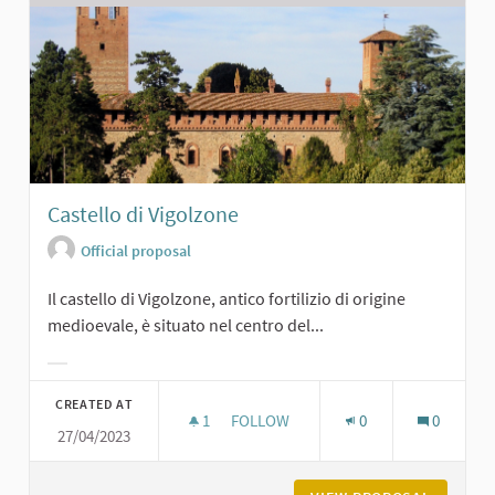
Castello di Vigolzone
Official proposal
Il castello di Vigolzone, antico fortilizio di origine
medioevale, è situato nel centro del...
Filter results for category:
CREATED AT
1
1 FOLLOWER
FOLLOW
0
0
27/04/2023
CASTELLO DI VIGOLZONE