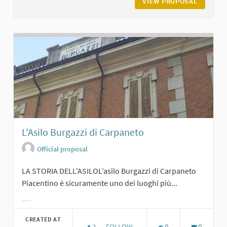
VIEW PROPOSAL
CASTELL
L'Asilo Burgazzi di Carpaneto
Official proposal
LA STORIA DELL'ASILOL’asilo Burgazzi di Carpaneto
Piacentino è sicuramente uno dei luoghi più...
Filter results for category:
CREATED AT
1
1 FOLLOWER
FOLLOW
0
0