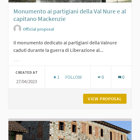
Monumento ai partigiani della Val Nure e al
capitano Mackenzie
Official proposal
Il monumento dedicato ai partigiani della Valnure
caduti durante la guerra di Liberazione al...
Filter results for category:
CREATED AT
1
1 FOLLOWER
FOLLOW
0
0
27/04/2023
MONUMENTO AI PARTIGIANI DELLA V
VIEW PROPOSAL
MONUMEN