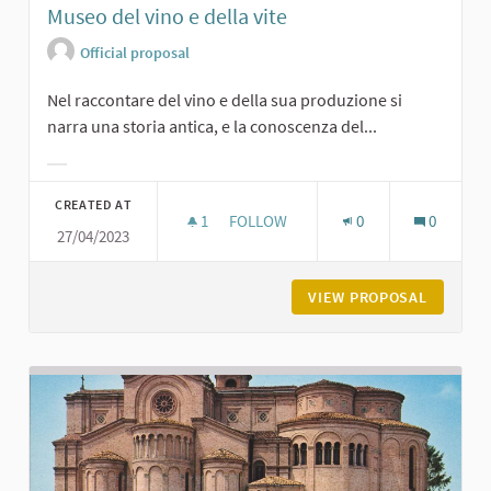
Museo del vino e della vite
Official proposal
Nel raccontare del vino e della sua produzione si
narra una storia antica, e la conoscenza del...
Filter results for category:
CREATED AT
1
1 FOLLOWER
FOLLOW
0
0
27/04/2023
MUSEO DEL VINO E DELLA VITE
VIEW PROPOSAL
MUSEO D