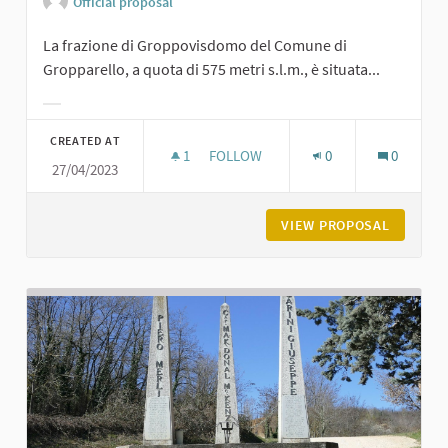
Official proposal
La frazione di Groppovisdomo del Comune di
Gropparello, a quota di 575 metri s.l.m., è situata...
Filter results for category:
CREATED AT
1
1 FOLLOWER
FOLLOW
0
0
27/04/2023
GROPPOVISDOMO
VIEW PROPOSAL
GROPPO