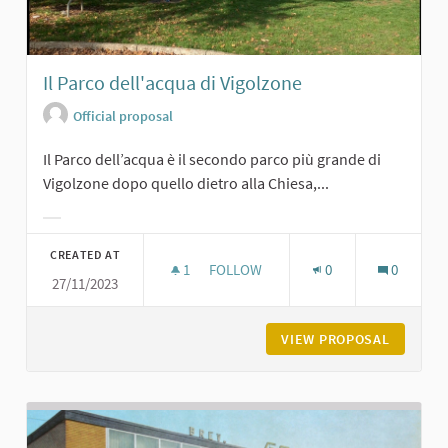
Il Parco dell'acqua di Vigolzone
Official proposal
Il Parco dell’acqua è il secondo parco più grande di
Vigolzone dopo quello dietro alla Chiesa,...
Filter results for category:
CREATED AT
1
1 FOLLOWER
FOLLOW
0
0
27/11/2023
IL PARCO DELL'ACQUA DI VIGOLZON
VIEW PROPOSAL
IL PARC