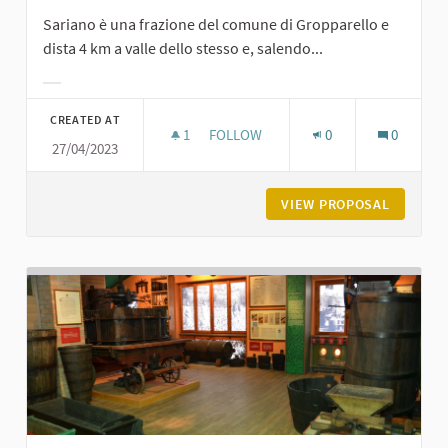
Sariano è una frazione del comune di Gropparello e
dista 4 km a valle dello stesso e, salendo...
Filter results for category:
CREATED AT
1
1 FOLLOWER
FOLLOW
0
0
27/04/2023
BORGO DI SARIANO
VIEW PROPOSAL
BORGO D