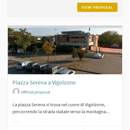
VIEW PROPOSAL
LA GRAN
Piazza Serena a Vigolzone
Official proposal
La piazza Serena si trova nel cuore di Vigolzone,
percorrendo la strada statale verso la montagna...
Filter results for category: