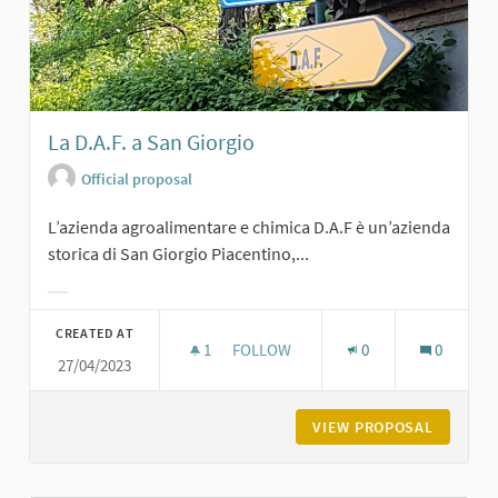
La D.A.F. a San Giorgio
Official proposal
L’azienda agroalimentare e chimica D.A.F è un’azienda
storica di San Giorgio Piacentino,...
Filter results for category:
CREATED AT
1
1 FOLLOWER
FOLLOW
0
0
27/04/2023
LA D.A.F. A SAN GIORGIO
VIEW PROPOSAL
LA D.A.F