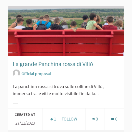
La grande Panchina rossa di Villò
Official proposal
La panchina rossa si trova sulle colline di Villò,
immersa tra le viti e molto visibile fin dalla...
Filter results for category:
CREATED AT
1
1 FOLLOWER
FOLLOW
0
0
27/11/2023
LA GRANDE PANCHINA ROSSA DI VIL