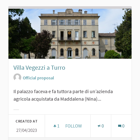
Villa Vegezzi a Turro
Official proposal
Il palazzo faceva e fa tuttora parte di un’azienda
agricola acquistata da Maddalena (Nina)...
Filter results for category:
CREATED AT
1
1 FOLLOWER
FOLLOW
0
0
27/04/2023
VILLA VEGEZZI A TURRO