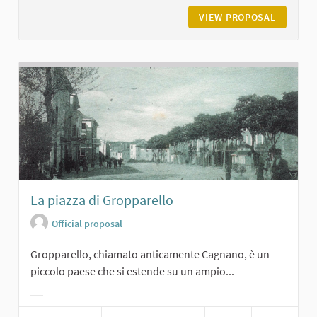
VIEW PROPOSAL
VILLA V
La piazza di Gropparello
Official proposal
Gropparello, chiamato anticamente Cagnano, è un
piccolo paese che si estende su un ampio...
Filter results for category: