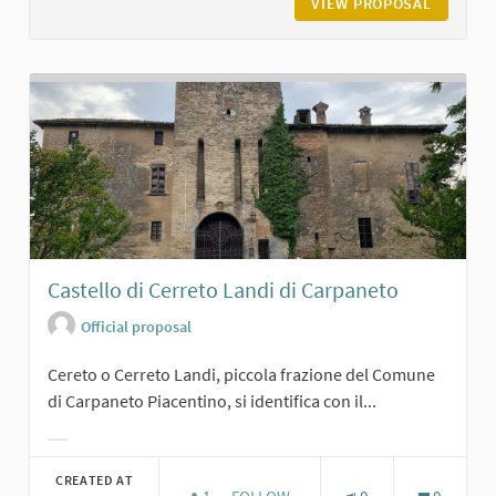
VIEW PROPOSAL
IL CAST
Castello di Cerreto Landi di Carpaneto
Official proposal
Cereto o Cerreto Landi, piccola frazione del Comune
di Carpaneto Piacentino, si identifica con il...
Filter results for category:
CREATED AT