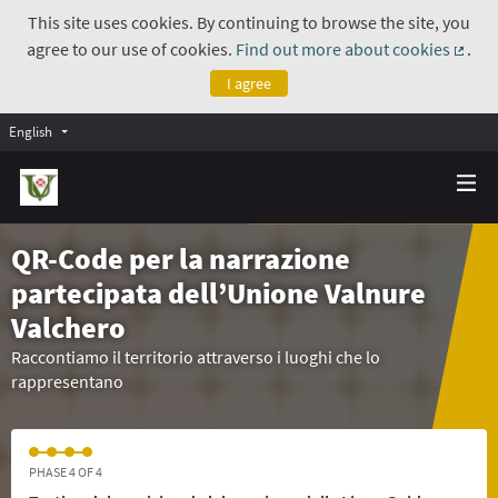
This site uses cookies. By continuing to browse the site, you
agree to our use of cookies.
Find out more about cookies
.
(Exte
I agree
English
QR-Code per la narrazione
partecipata dell’Unione Valnure
Valchero
Raccontiamo il territorio attraverso i luoghi che lo
rappresentano
PHASE 4 OF 4