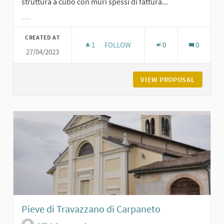
struttura a cubo con muri spessi di fattura...
Filter results for category:
CREATED AT
1
1 FOLLOWER
FOLLOW
0
0
27/04/2023
ROCCA DI SAN GIORGIO
VIEW PROPOSAL
ROCCA D
Pieve di Travazzano di Carpaneto