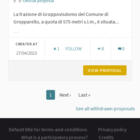
Official proposal
La frazione di Groppovisdomo del Comune di
Gropparello, a quota di 575 metri s.l.m., è situata...
Filter results for category:
CREATED AT
1
1 FOLLOWER
FOLLOW
0
0
27/04/2023
GROPPOVISDOMO
VIEW PROPOSAL
GROPPO
1
Next ›
Last »
See all withdrawn proposals
Default title for terms-and-conditions
Privacy policy
What is a participatory process?
Credits