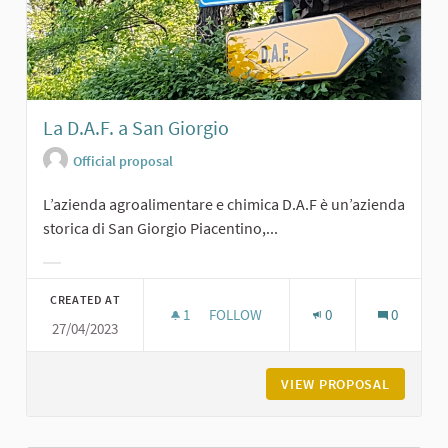
La D.A.F. a San Giorgio
Official proposal
L’azienda agroalimentare e chimica D.A.F è un’azienda
storica di San Giorgio Piacentino,...
Filter results for category:
CREATED AT
1
1 FOLLOWER
FOLLOW
0
0
27/04/2023
LA D.A.F. A SAN GIORGIO
VIEW PROPOSAL
LA D.A.F