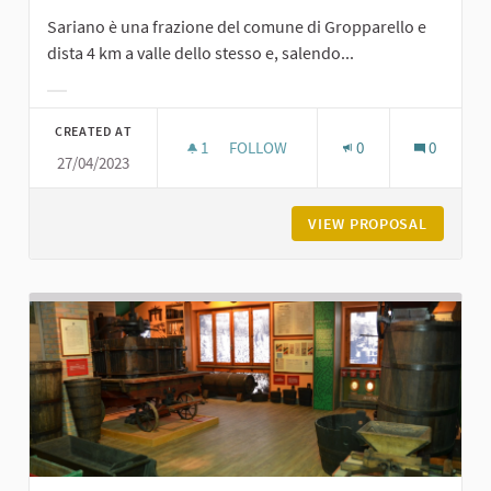
Sariano è una frazione del comune di Gropparello e
dista 4 km a valle dello stesso e, salendo...
Filter results for category:
CREATED AT
1
1 FOLLOWER
FOLLOW
0
0
27/04/2023
BORGO DI SARIANO
VIEW PROPOSAL
BORGO D