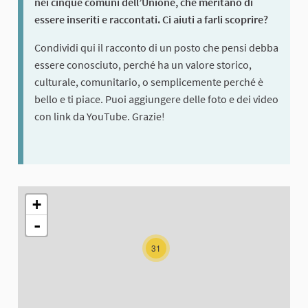
nei cinque comuni dell’Unione, che meritano di
essere inseriti e raccontati. Ci aiuti a farli scoprire?
Condividi qui il racconto di un posto che pensi debba
essere conosciuto, perché ha un valore storico,
culturale, comunitario, o semplicemente perché è
bello e ti piace. Puoi aggiungere delle foto e dei video
con link da YouTube. Grazie!
The following element is a map which presents the items on thi
+
-
31