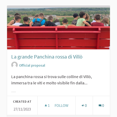
La grande Panchina rossa di Villò
Official proposal
La panchina rossa si trova sulle colline di Villò,
immersa tra le viti e molto visibile fin dalla...
Filter results for category:
CREATED AT
1
1 FOLLOWER
FOLLOW
0
0
27/11/2023
LA GRANDE PANCHINA ROSSA DI VIL