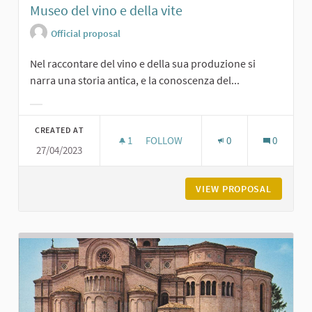
Museo del vino e della vite
Official proposal
Nel raccontare del vino e della sua produzione si
narra una storia antica, e la conoscenza del...
Filter results for category:
CREATED AT
1
1 FOLLOWER
FOLLOW
0
0
27/04/2023
MUSEO DEL VINO E DELLA VITE
VIEW PROPOSAL
MUSEO D