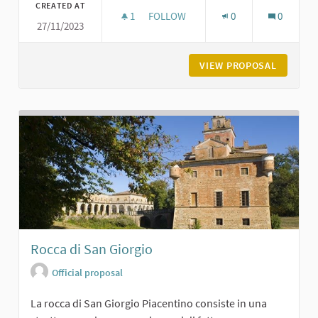
CREATED AT
1
1 FOLLOWER
FOLLOW
0
0
27/11/2023
PIAZZA SERENA A VIGOLZONE
VIEW PROPOSAL
PIAZZA 
Rocca di San Giorgio
Official proposal
La rocca di San Giorgio Piacentino consiste in una