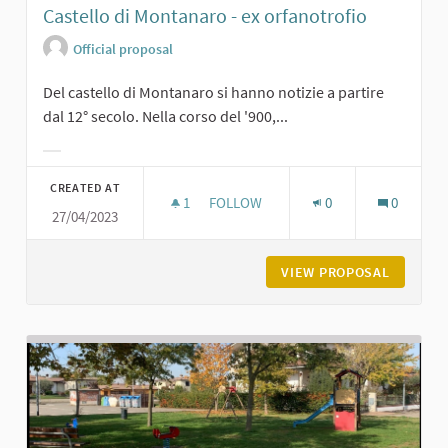
Castello di Montanaro - ex orfanotrofio
Official proposal
Del castello di Montanaro si hanno notizie a partire
dal 12° secolo. Nella corso del '900,...
Filter results for category:
CREATED AT
1
1 FOLLOWER
FOLLOW
0
0
27/04/2023
CASTELLO DI MONTANARO - EX ORF
VIEW PROPOSAL
CASTELL