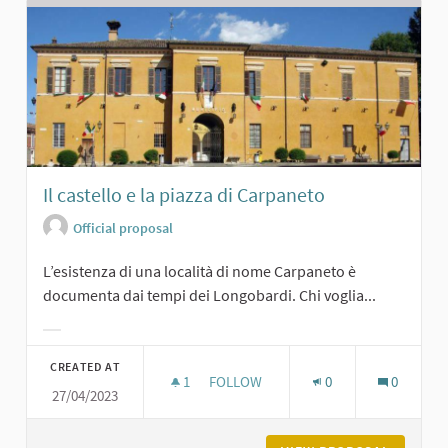
Il castello e la piazza di Carpaneto
Official proposal
L’esistenza di una località di nome Carpaneto è
documenta dai tempi dei Longobardi. Chi voglia...
Filter results for category:
CREATED AT
1
1 FOLLOWER
FOLLOW
0
0
27/04/2023
IL CASTELLO E LA PIAZZA DI CARPA