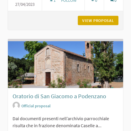
1
1 FOLLOWER
FOLLOW
0
0
27/04/2023
CASTELLO DI CERRETO LANDI DI CA
VIEW PROPOSAL
CASTELL
Oratorio di San Giacomo a Podenzano
Official proposal
Dai documenti presenti nell’archivio parrocchiale
risulta che in frazione denominata Caselle a...