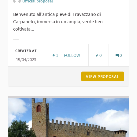
Official proposal
Benvenuto all’antica pieve di Travazzano di
Carpaneto, immersa in un’ampia, verde ben
coltivata...
Filter results for category:
CREATED AT
1
1 FOLLOWER
FOLLOW
0
0
19/04/2023
PIEVE DI TRAVAZZANO DI CARPANET
VIEW PROPOSAL
PIEVE D