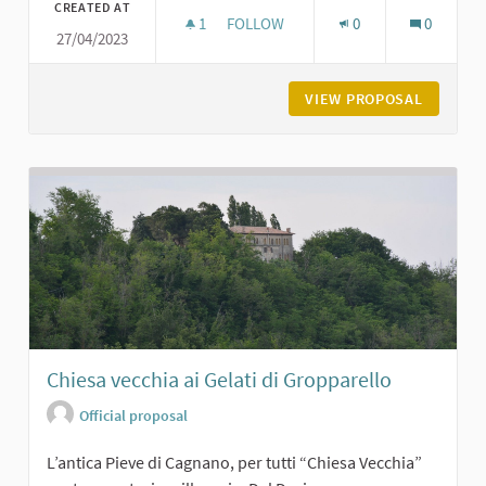
CREATED AT
1
1 FOLLOWER
FOLLOW
0
0
27/04/2023
LA PIAZZA DI GROPPARELLO
VIEW PROPOSAL
LA PIAZ
Chiesa vecchia ai Gelati di Gropparello
Official proposal
L’antica Pieve di Cagnano, per tutti “Chiesa Vecchia”