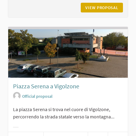
VIEW PROPOSAL
LA GRAN
Piazza Serena a Vigolzone
Official proposal
La piazza Serena si trova nel cuore di Vigolzone,
percorrendo la strada statale verso la montagna...
Filter results for category: