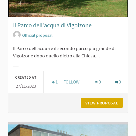
Il Parco dell'acqua di Vigolzone
Official proposal
Il Parco dell’acqua è il secondo parco più grande di
Vigolzone dopo quello dietro alla Chiesa,...
Filter results for category:
CREATED AT
1
1 FOLLOWER
FOLLOW
0
0
27/11/2023
IL PARCO DELL'ACQUA DI VIGOLZON
VIEW PROPOSAL
IL PARC