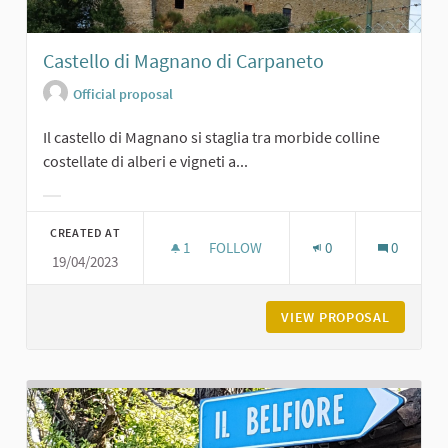
Castello di Magnano di Carpaneto
Official proposal
Il castello di Magnano si staglia tra morbide colline
costellate di alberi e vigneti a...
Filter results for category:
CREATED AT
1
1 FOLLOWER
FOLLOW
0
0
19/04/2023
CASTELLO DI MAGNANO DI CARPANE
VIEW PROPOSAL
CASTELL