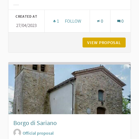
Filter results for category:
CREATED AT
1
1 FOLLOWER
FOLLOW
0
0
27/04/2023
ORATORIO DI SAN GIACOMO A POD
VIEW PROPOSAL
ORATORI
Borgo di Sariano
Official proposal