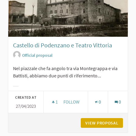
Castello di Podenzano e Teatro Vittoria
Official proposal
Nel piazzale che fa angolo tra via Montegrappa e via
Battisti, abbiamo due punti di riferimento...
Filter results for category:
CREATED AT
1
1 FOLLOWER
FOLLOW
0
0
27/04/2023
CASTELLO DI PODENZANO E TEATRO
VIEW PROPOSAL
CASTELL