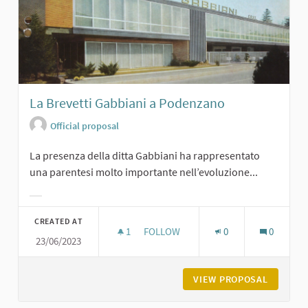
La Brevetti Gabbiani a Podenzano
Official proposal
La presenza della ditta Gabbiani ha rappresentato
una parentesi molto importante nell’evoluzione...
Filter results for category:
CREATED AT
1
1 FOLLOWER
FOLLOW
0
0
23/06/2023
LA BREVETTI GABBIANI A PODENZA
VIEW PROPOSAL
LA BREV