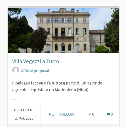
Villa Vegezzi a Turro
Official proposal
Il palazzo faceva e fa tuttora parte di un’azienda
agricola acquistata da Maddalena (Nina)...
Filter results for category:
CREATED AT
1
1 FOLLOWER
FOLLOW
0
0
27/04/2023
VILLA VEGEZZI A TURRO