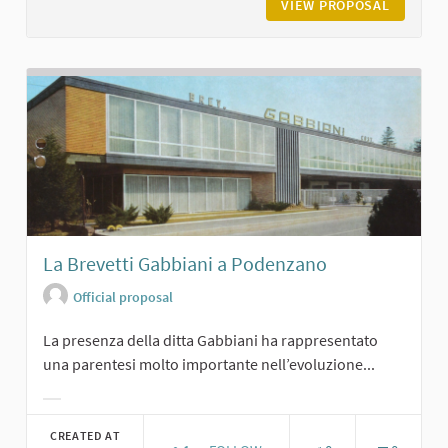
VIEW PROPOSAL
GROPPO
La Brevetti Gabbiani a Podenzano
Official proposal
La presenza della ditta Gabbiani ha rappresentato
una parentesi molto importante nell’evoluzione...
Filter results for category:
CREATED AT