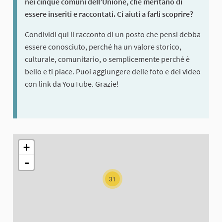
nei cinque comuni dell’Unione, che meritano di
essere inseriti e raccontati. Ci aiuti a farli scoprire?
Condividi qui il racconto di un posto che pensi debba
essere conosciuto, perché ha un valore storico,
culturale, comunitario, o semplicemente perché è
bello e ti piace. Puoi aggiungere delle foto e dei video
con link da YouTube. Grazie!
The following element is a map which presents the items on thi
+
-
31