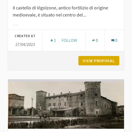
Il castello di Vigolzone, antico fortilizio di origine
medioevale, è situato nel centro del...
Filter results for category:
CREATED AT
1
1 FOLLOWER
FOLLOW
0
0
27/04/2023
CASTELLO DI VIGOLZONE
VIEW PROPOSAL
CASTELL