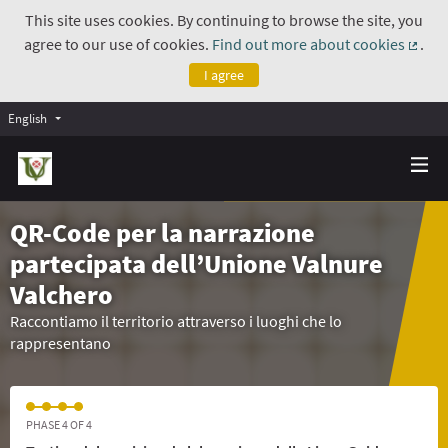
This site uses cookies. By continuing to browse the site, you
agree to our use of cookies.
Find out more about cookies
.
(Exte
I agree
English
QR-Code per la narrazione
partecipata dell’Unione Valnure
Valchero
Raccontiamo il territorio attraverso i luoghi che lo
rappresentano
PHASE 4 OF 4