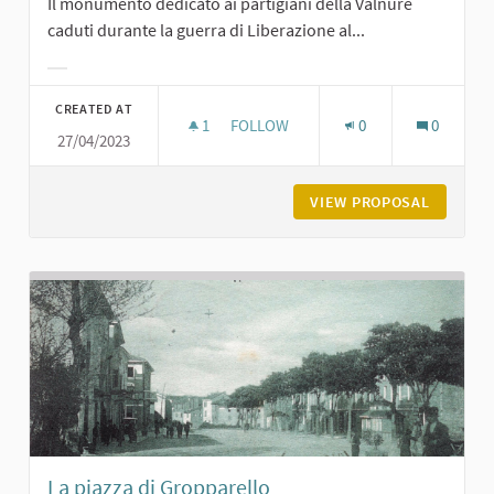
Il monumento dedicato ai partigiani della Valnure
caduti durante la guerra di Liberazione al...
Filter results for category:
CREATED AT
1
1 FOLLOWER
FOLLOW
0
0
27/04/2023
MONUMENTO AI PARTIGIANI DELLA V
VIEW PROPOSAL
MONUMEN
La piazza di Gropparello