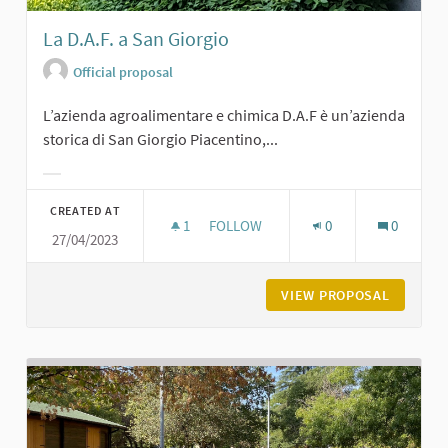
La D.A.F. a San Giorgio
Official proposal
L’azienda agroalimentare e chimica D.A.F è un’azienda
storica di San Giorgio Piacentino,...
Filter results for category:
CREATED AT
1
1 FOLLOWER
FOLLOW
0
0
27/04/2023
LA D.A.F. A SAN GIORGIO
VIEW PROPOSAL
LA D.A.F