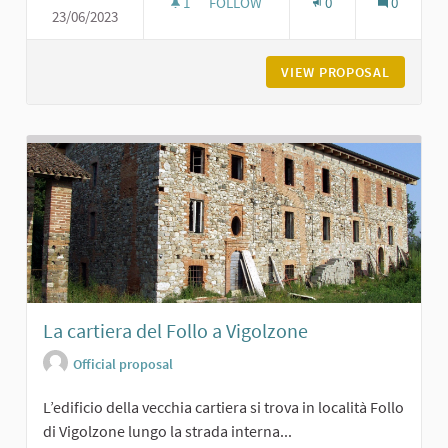
1
1 FOLLOWER
FOLLOW
0
0
23/06/2023
LA BREVETTI GABBIANI A PODENZA
VIEW PROPOSAL
LA BREV
La cartiera del Follo a Vigolzone
Official proposal
L’edificio della vecchia cartiera si trova in località Follo
di Vigolzone lungo la strada interna...