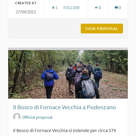
CREATED AT
1
1 FOLLOWER
FOLLOW
0
0
27/04/2023
MUSEO DEL VINO E DELLA VITE
VIEW PROPOSAL
MUSEO D
Il Bosco di Fornace Vecchia a Podenzano
Official proposal
Il Bosco di Fornace Vecchia si estende per circa 579