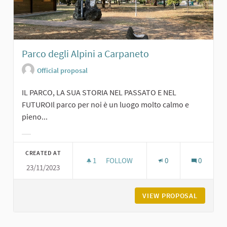
Parco degli Alpini a Carpaneto
Official proposal
IL PARCO, LA SUA STORIA NEL PASSATO E NEL
FUTUROIl parco per noi è un luogo molto calmo e
pieno...
Filter results for category:
CREATED AT
1
1 FOLLOWER
FOLLOW
0
0
23/11/2023
PARCO DEGLI ALPINI A CARPANETO
VIEW PROPOSAL
PARCO D