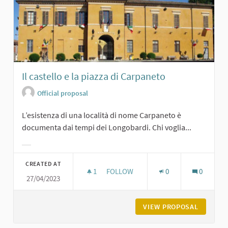
Il castello e la piazza di Carpaneto
Official proposal
L’esistenza di una località di nome Carpaneto è
documenta dai tempi dei Longobardi. Chi voglia...
Filter results for category:
CREATED AT
1
1 FOLLOWER
FOLLOW
0
0
27/04/2023
IL CASTELLO E LA PIAZZA DI CARPA
VIEW PROPOSAL
IL CAST