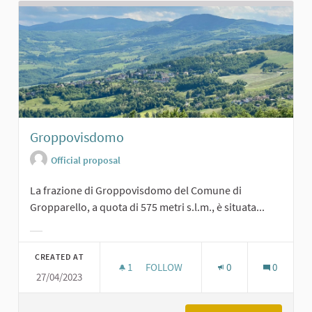
Groppovisdomo
Official proposal
La frazione di Groppovisdomo del Comune di
Gropparello, a quota di 575 metri s.l.m., è situata...
Filter results for category:
CREATED AT
1
1 FOLLOWER
FOLLOW
0
0
27/04/2023
GROPPOVISDOMO