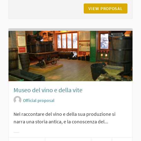
VIEW PROPOSAL
PIEVE D
Museo del vino e della vite
Official proposal
Nel raccontare del vino e della sua produzione si
narra una storia antica, e la conoscenza del...
Filter results for category: