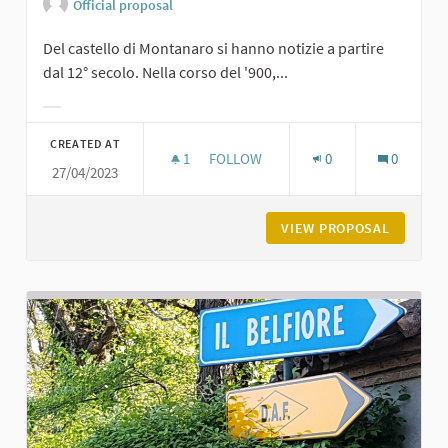
Official proposal
Del castello di Montanaro si hanno notizie a partire
dal 12° secolo. Nella corso del '900,...
Filter results for category:
CREATED AT
1
1 FOLLOWER
FOLLOW
0
0
27/04/2023
CASTELLO DI MONTANARO - EX ORF
VIEW PROPOSAL
CASTELL