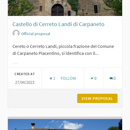
Castello di Cerreto Landi di Carpaneto
Official proposal
Cereto o Cerreto Landi, piccola frazione del Comune
di Carpaneto Piacentino, si identifica con il...
Filter results for category:
CREATED AT
1
1 FOLLOWER
FOLLOW
0
0
27/04/2023
CASTELLO DI CERRETO LANDI DI CA
VIEW PROPOSAL
CASTELL