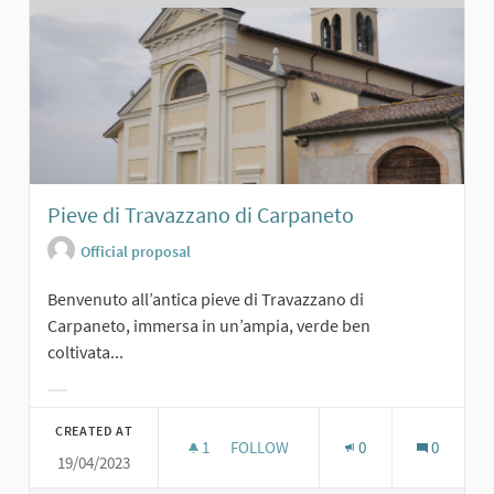
Pieve di Travazzano di Carpaneto
Official proposal
Benvenuto all’antica pieve di Travazzano di
Carpaneto, immersa in un’ampia, verde ben
coltivata...
Filter results for category:
CREATED AT
1
1 FOLLOWER
FOLLOW
0
0
19/04/2023
PIEVE DI TRAVAZZANO DI CARPANET