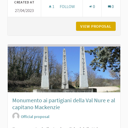
CREATED AT
1
1 FOLLOWER
FOLLOW
0
0
27/04/2023
BORGO DI SARIANO
VIEW PROPOSAL
BORGO D
Monumento ai partigiani della Val Nure e al
capitano Mackenzie
Official proposal