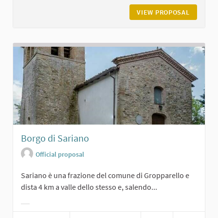
VIEW PROPOSAL
CHIESA 
Borgo di Sariano
Official proposal
Sariano è una frazione del comune di Gropparello e
dista 4 km a valle dello stesso e, salendo...
Filter results for category: