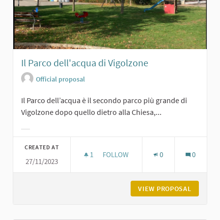
Il Parco dell'acqua di Vigolzone
Official proposal
Il Parco dell’acqua è il secondo parco più grande di
Vigolzone dopo quello dietro alla Chiesa,...
Filter results for category:
CREATED AT
1
1 FOLLOWER
FOLLOW
0
0
27/11/2023
IL PARCO DELL'ACQUA DI VIGOLZON
VIEW PROPOSAL
IL PARC