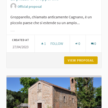
Official proposal
Gropparello, chiamato anticamente Cagnano, è un
piccolo paese che si estende su un ampio...
Filter results for category:
CREATED AT
1
1 FOLLOWER
FOLLOW
0
0
27/04/2023
LA PIAZZA DI GROPPARELLO
VIEW PROPOSAL
LA PIAZ