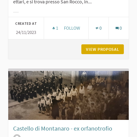
ettari, e si trova presso San Rocco, in...
Filter results for category:
CREATED AT
1
1 FOLLOWER
FOLLOW
0
0
24/11/2023
IL BOSCO DI FORNACE VECCHIA A 
VIEW PROPOSAL
IL BOSC
Castello di Montanaro - ex orfanotrofio