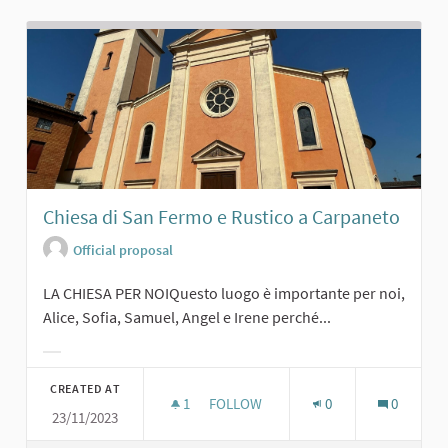
Chiesa di San Fermo e Rustico a Carpaneto
Official proposal
LA CHIESA PER NOIQuesto luogo è importante per noi,
Alice, Sofia, Samuel, Angel e Irene perché...
Filter results for category:
CREATED AT
1
1 FOLLOWER
FOLLOW
0
0
23/11/2023
CHIESA DI SAN FERMO E RUSTICO A