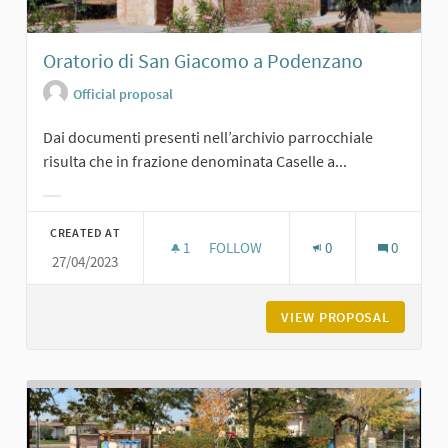
Oratorio di San Giacomo a Podenzano
Official proposal
Dai documenti presenti nell’archivio parrocchiale
risulta che in frazione denominata Caselle a...
Filter results for category:
CREATED AT
1
1 FOLLOWER
FOLLOW
0
0
27/04/2023
ORATORIO DI SAN GIACOMO A POD
VIEW PROPOSAL
ORATORI