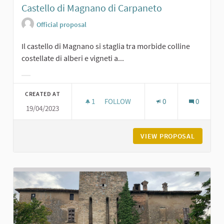
Castello di Magnano di Carpaneto
Official proposal
Il castello di Magnano si staglia tra morbide colline
costellate di alberi e vigneti a...
Filter results for category:
CREATED AT
1
1 FOLLOWER
FOLLOW
0
0
19/04/2023
CASTELLO DI MAGNANO DI CARPANE
VIEW PROPOSAL
CASTELL