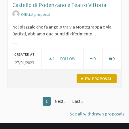
Castello di Podenzano e Teatro Vittoria
Official proposal
Nel piazzale che fa angolo tra via Montegrappa e via
Battisti, abbiamo due punti di riferimento...
Filter results for category:
CREATED AT
1
1 FOLLOWER
FOLLOW
0
0
27/04/2023
CASTELLO DI PODENZANO E TEATRO
VIEW PROPOSAL
CASTELL
1
Next ›
Last »
See all withdrawn proposals