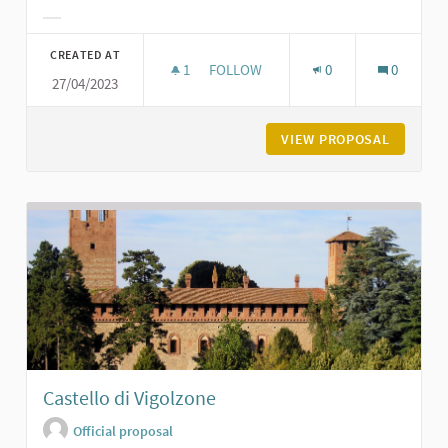
Filter results for category:
CREATED AT
1
1 FOLLOWER
FOLLOW
0
0
27/04/2023
LA CARTIERA DEL FOLLO A VIGOLZO
VIEW PROPOSAL
LA CART
Castello di Vigolzone
Official proposal