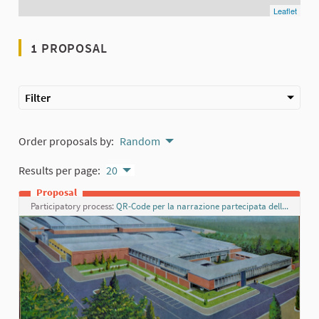
Leaflet
1 PROPOSAL
Filter
Order proposals by:
Random
Results per page:
20
Proposal
Participatory process:
QR-Code per la narrazione partecipata dell’Unione Valnure Valchero