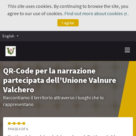
This site uses cookies. By continuing to browse the site, you
agree to our use of cookies.
Find out more about cookies
.
(Exte
I agree
English
QR-Code per la narrazione
partecipata dell’Unione Valnure
Valchero
Raccontiamo il territorio attraverso i luoghi che lo
rappresentano
PHASE 4 OF 4