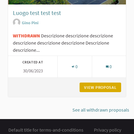
Luogo test test test
Gino Pini
WITHDRAWN
Descrizione descrizione descrizione
descrizione descrizione descrizione Descrizione
descrizione...
CREATED AT
0
0
30/06/2023
VIEW PROPOSAL
LUOGO T
See all withdrawn proposals
Default title for terms-and-conditions
Privacy policy