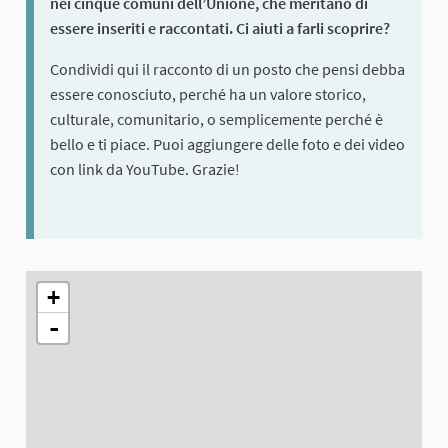
nei cinque comuni dell’Unione, che meritano di
essere inseriti e raccontati. Ci aiuti a farli scoprire?
Condividi qui il racconto di un posto che pensi debba
essere conosciuto, perché ha un valore storico,
culturale, comunitario, o semplicemente perché è
bello e ti piace. Puoi aggiungere delle foto e dei video
con link da YouTube. Grazie!
The following element is a map which presents the items on thi
+
-