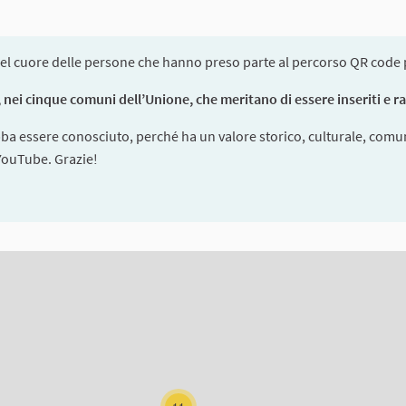
el cuore delle persone che hanno preso parte al percorso QR code pe
nei cinque comuni dell’Unione, che meritano di essere inseriti e racc
bba essere conosciuto, perché ha un valore storico, culturale, comun
 YouTube. Grazie!
ms on this page as map points. The element can be used with a scre