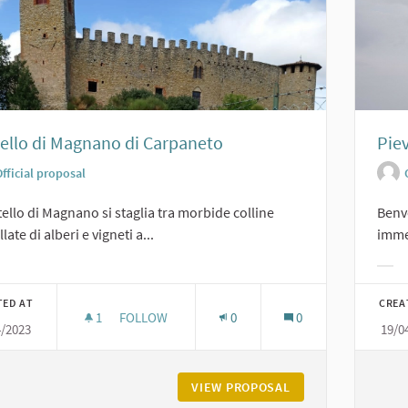
ello di Magnano di Carpaneto
Pie
fficial proposal
stello di Magnano si staglia tra morbide colline
Benve
late di alberi e vigneti a...
immer
er results for category:
Filt
TED AT
CREA
1
1 FOLLOWER
FOLLOW
0
0
4/2023
19/0
CASTELLO DI MAGNANO DI CARPANETO
VIEW PROPOSAL
CASTELLO DI MAG