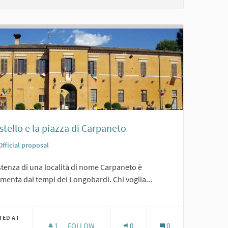
astello e la piazza di Carpaneto
Official proposal
stenza di una località di nome Carpaneto è
enta dai tempi dei Longobardi. Chi voglia...
er results for category:
TED AT
1
1 FOLLOWER
FOLLOW
0
0