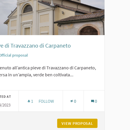
ve di Travazzano di Carpaneto
Official proposal
nuto all’antica pieve di Travazzano di Carpaneto,
sa in un’ampia, verde ben coltivata...
er results for category:
TED AT
1
1 FOLLOWER
FOLLOW
0
0
4/2023
PIEVE DI TRAVAZZANO DI CARPANETO
NANO DI CARPANETO
VIEW PROPOSAL
PIEVE DI TRAVAZZ