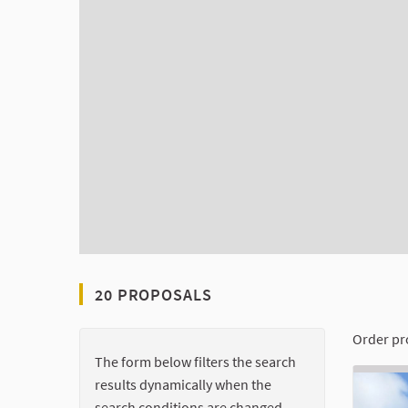
20 PROPOSALS
Order pr
The form below filters the search
results dynamically when the
search conditions are changed.