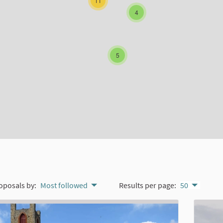
11
4
5
oposals by:
Most followed
Results per page:
50