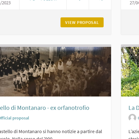
4/2023
27/0
CASTELLO DI CERRETO LANDI DI CARPANETO
VIEW PROPOSAL
CASTELLO DI CERR
ello di Montanaro - ex orfanotrofio
La D
fficial proposal
astello di Montanaro si hanno notizie a partire dal
L’az
ecolo. Nella corso del '900,...
stori