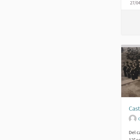
27/0
Cast
O
Del c
12° s