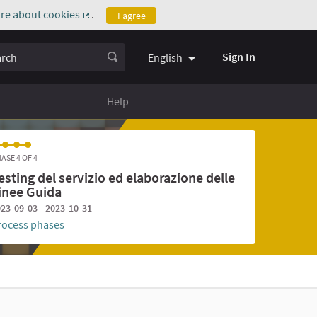
re about cookies
.
I agree
(External link)
ch
Sign In
English
Help
ASE 4 OF 4
esting del servizio ed elaborazione delle
inee Guida
23-09-03 - 2023-10-31
rocess phases