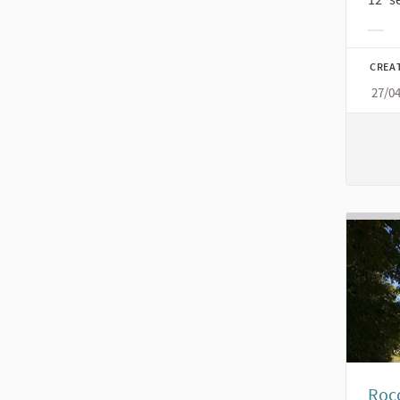
Filt
CREA
27/0
Rocc