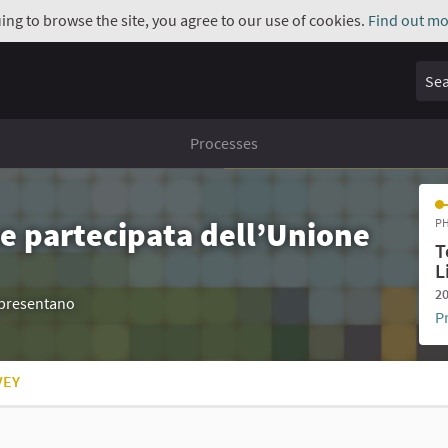
uing to browse the site, you agree to our use of cookies.
Find out mo
Sear
Processes
e partecipata dell’Unione
PH
T
L
20
appresentano
P
VEY