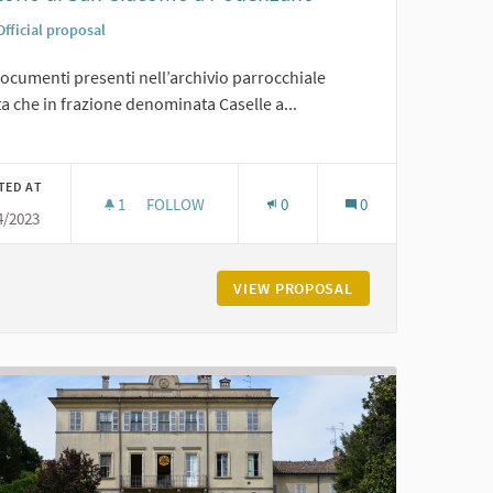
Official proposal
ocumenti presenti nell’archivio parrocchiale
ta che in frazione denominata Caselle a...
er results for category:
TED AT
1
1 FOLLOWER
FOLLOW
0
0
4/2023
ORATORIO DI SAN GIACOMO A PODENZANO
RGIO
VIEW PROPOSAL
ORATORIO DI SAN