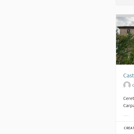
Cast
O
Ceret
Carpa
Filt
CREA