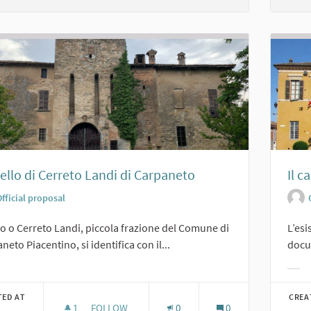
ello di Cerreto Landi di Carpaneto
Il c
fficial proposal
o o Cerreto Landi, piccola frazione del Comune di
L’esi
neto Piacentino, si identifica con il...
docum
er results for category:
Filt
TED AT
CREA
1
1 FOLLOWER
FOLLOW
0
0