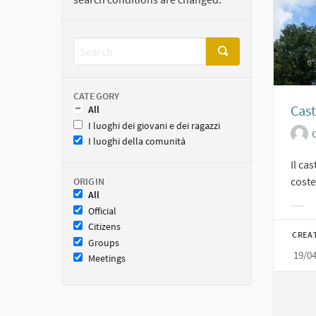
CATEGORY
Cast
All
I luoghi dei giovani e dei ragazzi
O
I luoghi della comunità
Il ca
costel
ORIGIN
All
Official
Filt
Citizens
CREA
Groups
19/0
Meetings