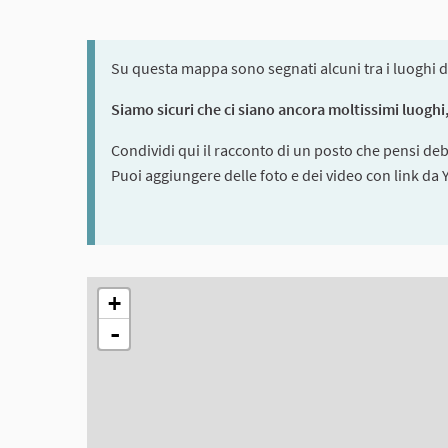
Su questa mappa sono segnati alcuni tra i luoghi d
Siamo sicuri che ci siano ancora moltissimi luoghi, 
Condividi qui il racconto di un posto che pensi de
Puoi aggiungere delle foto e dei video con link da
The following element is a map which presents the ite
+
-