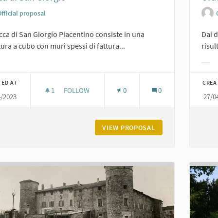
fficial proposal
cca di San Giorgio Piacentino consiste in una
Dai d
tura a cubo con muri spessi di fattura...
risul
er results for category:
Filt
TED AT
CREA
1
1 FOLLOWER
FOLLOW
0
0
4/2023
27/0
ROCCA DI SAN GIORGIO
VIEW PROPOSAL
ROCCA DI SAN GIO