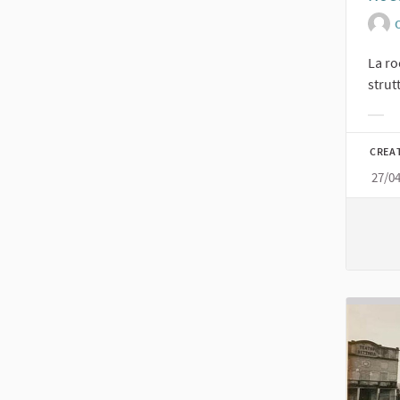
O
La ro
strut
Filt
CREA
27/0