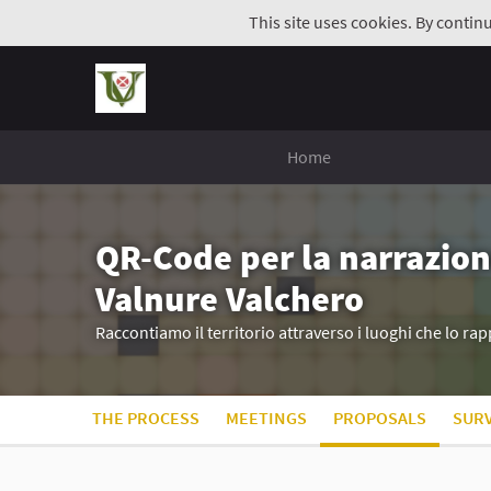
This site uses cookies. By contin
Home
QR-Code per la narrazion
Valnure Valchero
Raccontiamo il territorio attraverso i luoghi che lo r
THE PROCESS
MEETINGS
PROPOSALS
SUR