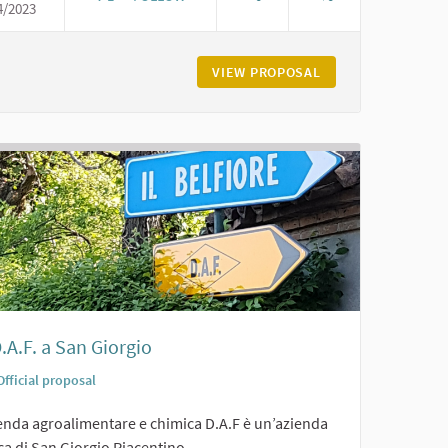
4/2023
IL CASTELLO E LA PIAZZA DI CARPANETO
ETO LANDI DI CARPANETO
VIEW PROPOSAL
IL CASTELLO E LA
.A.F. a San Giorgio
Official proposal
ienda agroalimentare e chimica D.A.F è un’azienda
ca di San Giorgio Piacentino,...