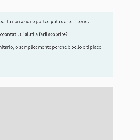
r la narrazione partecipata del territorio.
ontati. Ci aiuti a farli scoprire?
itario, o semplicemente perché è bello e ti piace.
en reader but it may be hard to understand.