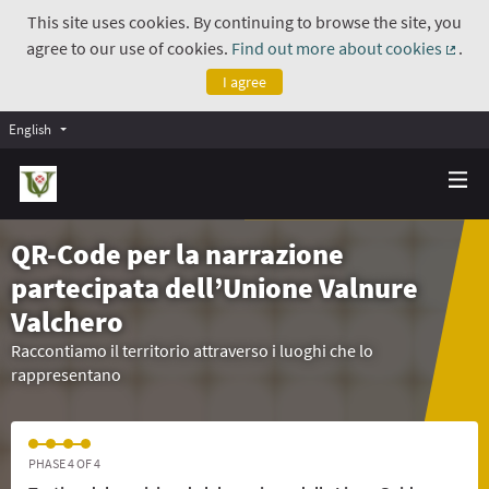
This site uses cookies. By continuing to browse the site, you
agree to our use of cookies.
Find out more about cookies
.
(Exte
I agree
English
QR-Code per la narrazione
partecipata dell’Unione Valnure
Valchero
Raccontiamo il territorio attraverso i luoghi che lo
rappresentano
PHASE 4 OF 4