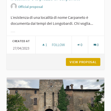
Official proposal
L’esistenza di una località di nome Carpaneto è
documenta dai tempi dei Longobardi. Chi voglia...
Filter results for category:
CREATED AT
1
1 FOLLOWER
FOLLOW
0
0
27/04/2023
IL CASTELLO E LA PIAZZA DI CARPA
VIEW PROPOSAL
IL CAST