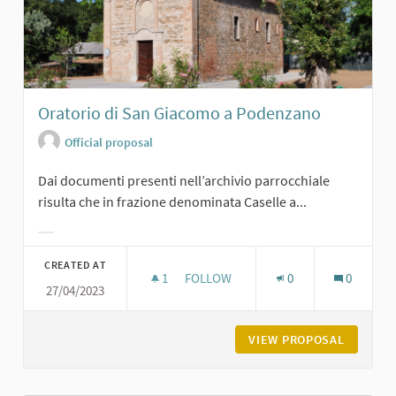
Oratorio di San Giacomo a Podenzano
Official proposal
Dai documenti presenti nell’archivio parrocchiale
risulta che in frazione denominata Caselle a...
Filter results for category:
CREATED AT
1
1 FOLLOWER
FOLLOW
0
0
27/04/2023
ORATORIO DI SAN GIACOMO A POD
VIEW PROPOSAL
ORATORI