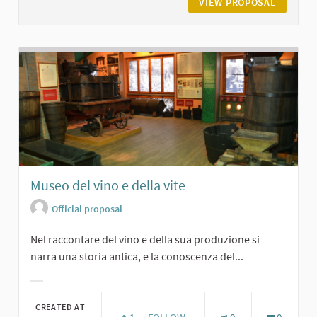
VIEW PROPOSAL
BORGO D
Museo del vino e della vite
Official proposal
Nel raccontare del vino e della sua produzione si
narra una storia antica, e la conoscenza del...
Filter results for category:
CREATED AT