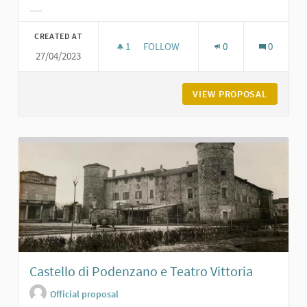
Filter results for category:
CREATED AT
1
1 FOLLOWER
FOLLOW
0
0
27/04/2023
CHIESA DI SAN GERMANO A PODEN
VIEW PROPOSAL
CHIESA 
Castello di Podenzano e Teatro Vittoria
Official proposal