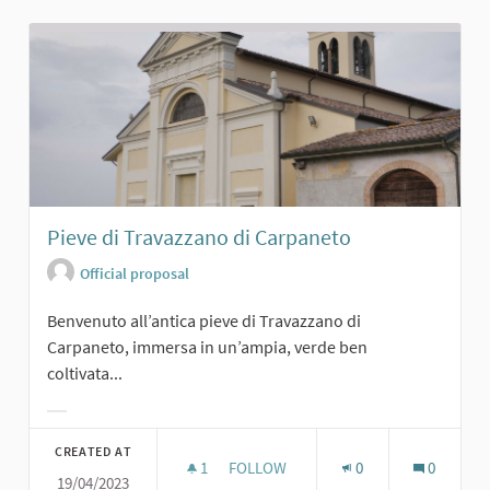
Pieve di Travazzano di Carpaneto
Official proposal
Benvenuto all’antica pieve di Travazzano di
Carpaneto, immersa in un’ampia, verde ben
coltivata...
Filter results for category:
CREATED AT
1
1 FOLLOWER
FOLLOW
0
0
19/04/2023
PIEVE DI TRAVAZZANO DI CARPANET