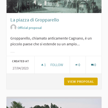
La piazza di Gropparello
Official proposal
Gropparello, chiamato anticamente Cagnano, è un
piccolo paese che si estende su un ampio...
Filter results for category:
CREATED AT
1
1 FOLLOWER
FOLLOW
0
0
27/04/2023
LA PIAZZA DI GROPPARELLO
VIEW PROPOSAL
LA PIAZ