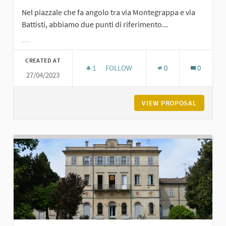
Nel piazzale che fa angolo tra via Montegrappa e via
Battisti, abbiamo due punti di riferimento...
Filter results for category:
CREATED AT
1
1 FOLLOWER
FOLLOW
0
0
27/04/2023
CASTELLO DI PODENZANO E TEATRO
VIEW PROPOSAL
CASTELL