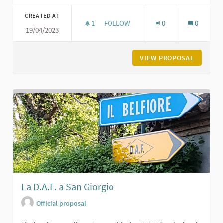
Filter results for category:
CREATED AT
1
1 FOLLOWER
FOLLOW
0
0
19/04/2023
CASTELLO DI MAGNANO DI CARPANE
VIEW PROPOSAL
CASTELL
La D.A.F. a San Giorgio
Official proposal