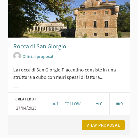
Rocca di San Giorgio
Official proposal
La rocca di San Giorgio Piacentino consiste in una
struttura a cubo con muri spessi di fattura...
Filter results for category:
CREATED AT
1
1 FOLLOWER
FOLLOW
0
0
27/04/2023
ROCCA DI SAN GIORGIO
VIEW PROPOSAL
ROCCA D