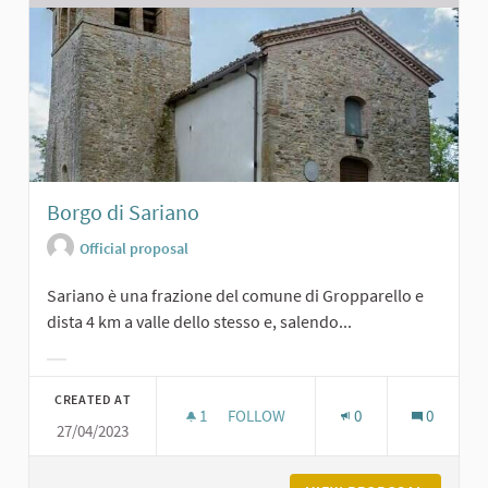
Borgo di Sariano
Official proposal
Sariano è una frazione del comune di Gropparello e
dista 4 km a valle dello stesso e, salendo...
Filter results for category:
CREATED AT
1
1 FOLLOWER
FOLLOW
0
0
27/04/2023
BORGO DI SARIANO