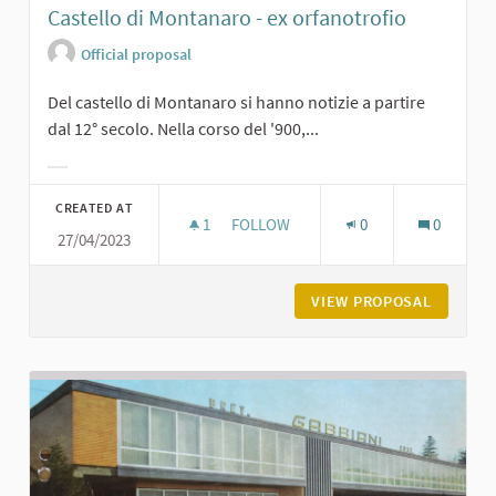
Castello di Montanaro - ex orfanotrofio
Official proposal
Del castello di Montanaro si hanno notizie a partire
dal 12° secolo. Nella corso del '900,...
Filter results for category:
CREATED AT
1
1 FOLLOWER
FOLLOW
0
0
27/04/2023
CASTELLO DI MONTANARO - EX ORF
VIEW PROPOSAL
CASTELL