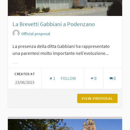
La Brevetti Gabbiani a Podenzano
Official proposal
La presenza della ditta Gabbiani ha rappresentato
una parentesi molto importante nell’evoluzione...
Filter results for category:
CREATED AT
1
1 FOLLOWER
FOLLOW
0
0
23/06/2023
LA BREVETTI GABBIANI A PODENZA
VIEW PROPOSAL
LA BREV