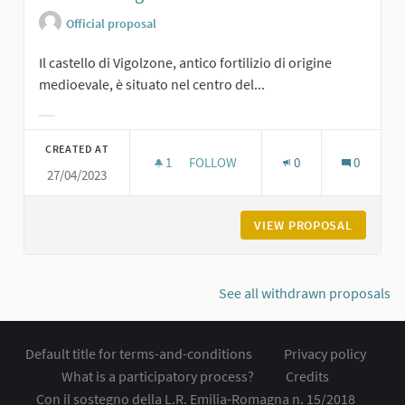
Official proposal
Il castello di Vigolzone, antico fortilizio di origine
medioevale, è situato nel centro del...
Filter results for category:
CREATED AT
1
1 FOLLOWER
FOLLOW
0
0
27/04/2023
CASTELLO DI VIGOLZONE
VIEW PROPOSAL
CASTELL
See all withdrawn proposals
Default title for terms-and-conditions
Privacy policy
What is a participatory process?
Credits
Con il sostegno della L.R. Emilia-Romagna n. 15/2018