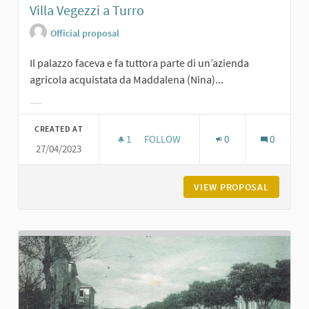
Villa Vegezzi a Turro
Official proposal
Il palazzo faceva e fa tuttora parte di un’azienda
agricola acquistata da Maddalena (Nina)...
Filter results for category:
CREATED AT
1
1 FOLLOWER
FOLLOW
0
0
27/04/2023
VILLA VEGEZZI A TURRO
VIEW PROPOSAL
VILLA V