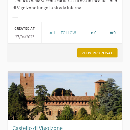
L’edificio della vecchia cartiera si trova in località Follo
di Vigolzone lungo la strada interna...
Filter results for category:
CREATED AT
1
1 FOLLOWER
FOLLOW
0
0
27/04/2023
LA CARTIERA DEL FOLLO A VIGOLZO
VIEW PROPOSAL
LA CART
Castello di Vigolzone