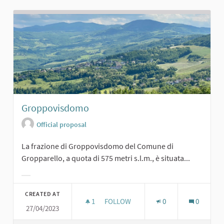
Groppovisdomo
Official proposal
La frazione di Groppovisdomo del Comune di
Gropparello, a quota di 575 metri s.l.m., è situata...
Filter results for category:
CREATED AT
1
1 FOLLOWER
FOLLOW
0
0
27/04/2023
GROPPOVISDOMO