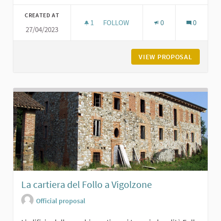
Filter results for category:
CREATED AT
1
1 FOLLOWER
FOLLOW
0
0
27/04/2023
MONUMENTO AI PARTIGIANI DELLA V
VIEW PROPOSAL
MONUMEN
La cartiera del Follo a Vigolzone
Official proposal