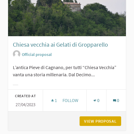
Chiesa vecchia ai Gelati di Gropparello
Official proposal
L’antica Pieve di Cagnano, per tutti “Chiesa Vecchia”
vanta una storia millenaria. Dal Decimo...
Filter results for category:
CREATED AT
1
1 FOLLOWER
FOLLOW
0
0
27/04/2023
CHIESA VECCHIA AI GELATI DI GROP
VIEW PROPOSAL
CHIESA 