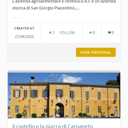
L’azienda agroalimentare e chimica D.A.F è un’azienda
storica di San Giorgio Piacentino,...
Filter results for category:
CREATED AT
1
1 FOLLOWER
FOLLOW
0
0
27/04/2023
LA D.A.F. A SAN GIORGIO
VIEW PROPOSAL
LA D.A.F
Il castello e la piazza di Carpaneto