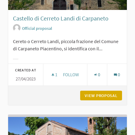
Castello di Cerreto Landi di Carpaneto
Official proposal
Cereto o Cerreto Landi, piccola frazione del Comune
di Carpaneto Piacentino, si identifica con il...
Filter results for category:
CREATED AT
1
1 FOLLOWER
FOLLOW
0
0
27/04/2023
CASTELLO DI CERRETO LANDI DI CA
VIEW PROPOSAL
CASTELL