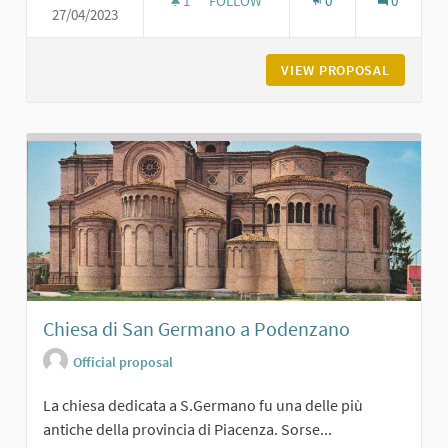
1
1 FOLLOWER
FOLLOW
0
0
27/04/2023
MUSEO DEL VINO E DELLA VITE
VIEW PROPOSAL
MUSEO D
Chiesa di San Germano a Podenzano
Official proposal
La chiesa dedicata a S.Germano fu una delle più
antiche della provincia di Piacenza. Sorse...