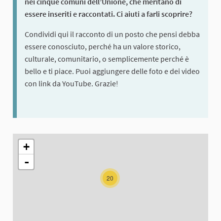
nei cinque comuni dell’Unione, che meritano di
essere inseriti e raccontati. Ci aiuti a farli scoprire?
Condividi qui il racconto di un posto che pensi debba
essere conosciuto, perché ha un valore storico,
culturale, comunitario, o semplicemente perché è
bello e ti piace. Puoi aggiungere delle foto e dei video
con link da YouTube. Grazie!
The following element is a map which presents the items on thi
+
-
20