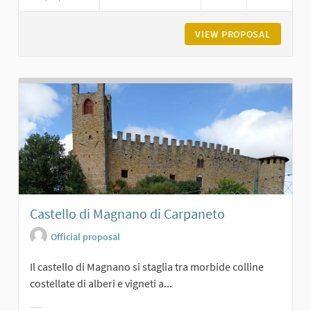
VIEW PROPOSAL
PIEVE D
Castello di Magnano di Carpaneto
Official proposal
Il castello di Magnano si staglia tra morbide colline
costellate di alberi e vigneti a...