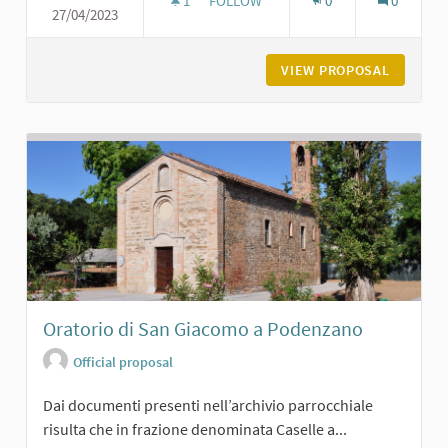
1
1 FOLLOWER
FOLLOW
0
0
27/04/2023
CASTELLO DI CERRETO LANDI DI CA
VIEW PROPOSAL
CASTELL
Oratorio di San Giacomo a Podenzano
Official proposal
Dai documenti presenti nell’archivio parrocchiale
risulta che in frazione denominata Caselle a...