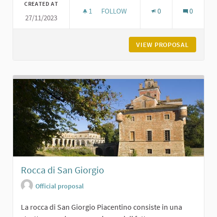
CREATED AT
1
1 FOLLOWER
FOLLOW
0
0
27/11/2023
PIAZZA SERENA A VIGOLZONE
VIEW PROPOSAL
PIAZZA 
Rocca di San Giorgio
Official proposal
La rocca di San Giorgio Piacentino consiste in una