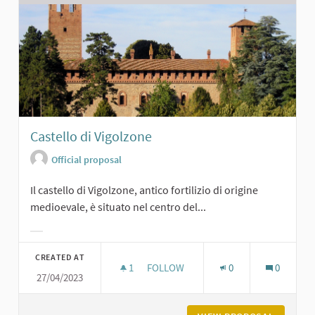
Castello di Vigolzone
Official proposal
Il castello di Vigolzone, antico fortilizio di origine
medioevale, è situato nel centro del...
Filter results for category:
CREATED AT
1
1 FOLLOWER
FOLLOW
0
0
27/04/2023
CASTELLO DI VIGOLZONE