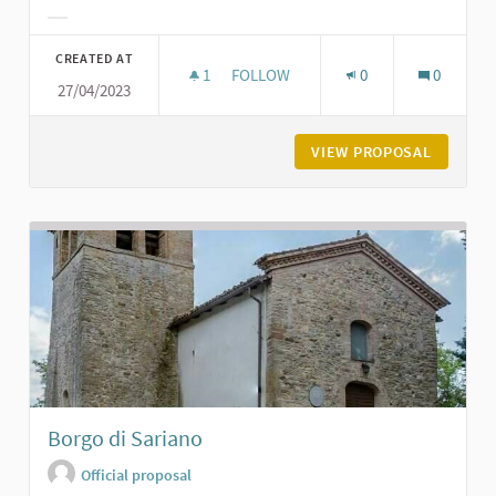
Filter results for category:
CREATED AT
1
1 FOLLOWER
FOLLOW
0
0
27/04/2023
ORATORIO DI SAN GIACOMO A POD
VIEW PROPOSAL
ORATORI
Borgo di Sariano
Official proposal