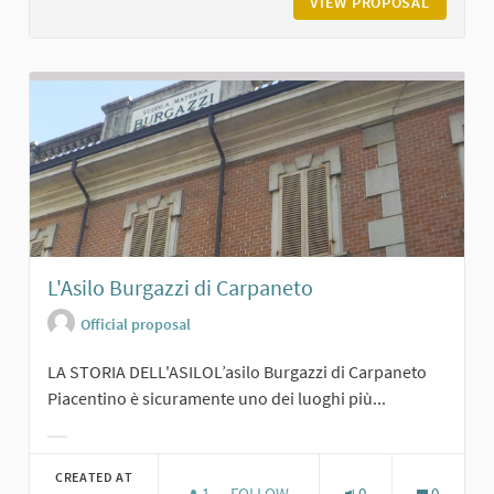
VIEW PROPOSAL
CASTELL
L'Asilo Burgazzi di Carpaneto
Official proposal
LA STORIA DELL'ASILOL’asilo Burgazzi di Carpaneto
Piacentino è sicuramente uno dei luoghi più...
Filter results for category:
CREATED AT
1
1 FOLLOWER
FOLLOW
0
0