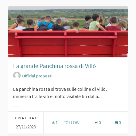
La grande Panchina rossa di Villò
Official proposal
La panchina rossa si trova sulle colline di Villò,
immersa tra le viti e molto visibile fin dalla...
Filter results for category:
CREATED AT
1
1 FOLLOWER
FOLLOW
0
0
27/11/2023
LA GRANDE PANCHINA ROSSA DI VIL