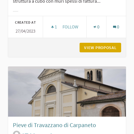
struttura a cubo con muri spessi di fattura...
Filter results for category:
CREATED AT
1
1 FOLLOWER
FOLLOW
0
0
27/04/2023
ROCCA DI SAN GIORGIO
VIEW PROPOSAL
ROCCA D
Pieve di Travazzano di Carpaneto