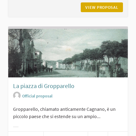
VIEW PROPOSAL
VILLA V
La piazza di Gropparello
Official proposal
Gropparello, chiamato anticamente Cagnano, è un
piccolo paese che si estende su un ampio...
Filter results for category: