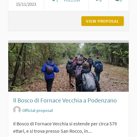
15/11/2023
L'ASILO BURGAZZI DI CARPANETO
VIEW PROPOSAL
L'ASILO
Il Bosco di Fornace Vecchia a Podenzano
Official proposal
Il Bosco di Fornace Vecchia si estende per circa 579
ettari, e si trova presso San Rocco, in...