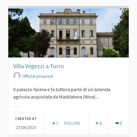
Villa Vegezzi a Turro
Official proposal
Il palazzo faceva e fa tuttora parte di un’azienda
agricola acquistata da Maddalena (Nina)...
Filter results for category:
CREATED AT
1
1 FOLLOWER
FOLLOW
0
0
27/04/2023
VILLA VEGEZZI A TURRO