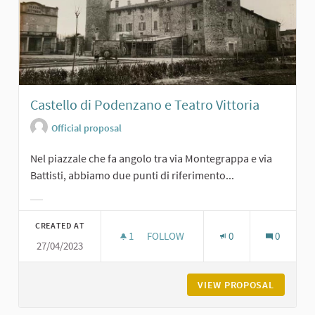
Castello di Podenzano e Teatro Vittoria
Official proposal
Nel piazzale che fa angolo tra via Montegrappa e via
Battisti, abbiamo due punti di riferimento...
Filter results for category:
CREATED AT
1
1 FOLLOWER
FOLLOW
0
0
27/04/2023
CASTELLO DI PODENZANO E TEATRO
VIEW PROPOSAL
CASTELL