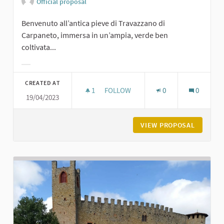
Official proposal
Benvenuto all’antica pieve di Travazzano di
Carpaneto, immersa in un’ampia, verde ben
coltivata...
Filter results for category:
CREATED AT
1
1 FOLLOWER
FOLLOW
0
0
19/04/2023
PIEVE DI TRAVAZZANO DI CARPANET
VIEW PROPOSAL
PIEVE D