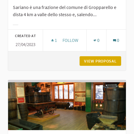
Sariano è una frazione del comune di Gropparello e
dista 4 km a valle dello stesso e, salendo...
Filter results for category:
CREATED AT
1
1 FOLLOWER
FOLLOW
0
0
27/04/2023
BORGO DI SARIANO
VIEW PROPOSAL
BORGO D