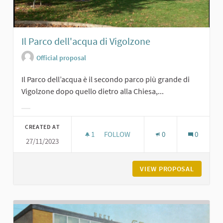
Il Parco dell'acqua di Vigolzone
Official proposal
Il Parco dell’acqua è il secondo parco più grande di
Vigolzone dopo quello dietro alla Chiesa,...
Filter results for category:
CREATED AT
1
1 FOLLOWER
FOLLOW
0
0
27/11/2023
IL PARCO DELL'ACQUA DI VIGOLZON
VIEW PROPOSAL
IL PARC