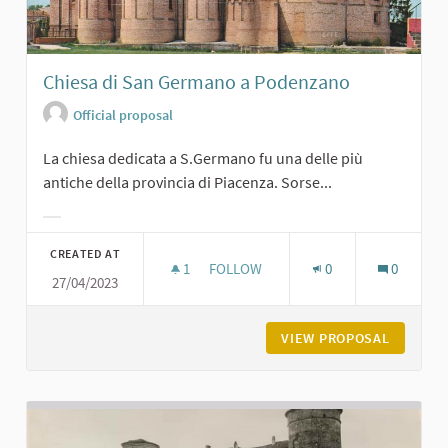
Chiesa di San Germano a Podenzano
Official proposal
La chiesa dedicata a S.Germano fu una delle più
antiche della provincia di Piacenza. Sorse...
Filter results for category:
CREATED AT
1
1 FOLLOWER
FOLLOW
0
0
27/04/2023
CHIESA DI SAN GERMANO A PODEN
VIEW PROPOSAL
CHIESA 