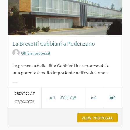
La Brevetti Gabbiani a Podenzano
Official proposal
La presenza della ditta Gabbiani ha rappresentato
una parentesi molto importante nell’evoluzione...
Filter results for category:
CREATED AT
1
1 FOLLOWER
FOLLOW
0
0
23/06/2023
LA BREVETTI GABBIANI A PODENZA
VIEW PROPOSAL
LA BREV