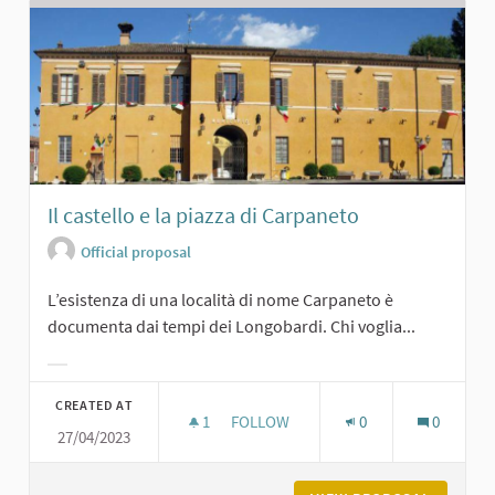
Il castello e la piazza di Carpaneto
Official proposal
L’esistenza di una località di nome Carpaneto è
documenta dai tempi dei Longobardi. Chi voglia...
Filter results for category:
CREATED AT
1
1 FOLLOWER
FOLLOW
0
0
27/04/2023
IL CASTELLO E LA PIAZZA DI CARPA