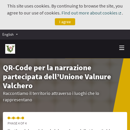
This site uses cookies. By continuing to browse the site, you
agree to our use of cookies.
Find out more about cookies
.
(Exte
I agree
English
QR-Code per la narrazione
partecipata dell’Unione Valnure
Valchero
Raccontiamo il territorio attraverso i luoghi che lo
rappresentano
PHASE 4 OF 4