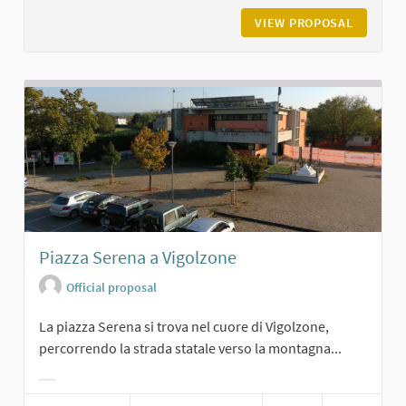
VIEW PROPOSAL
LA GRAN
Piazza Serena a Vigolzone
Official proposal
La piazza Serena si trova nel cuore di Vigolzone,
percorrendo la strada statale verso la montagna...
Filter results for category: