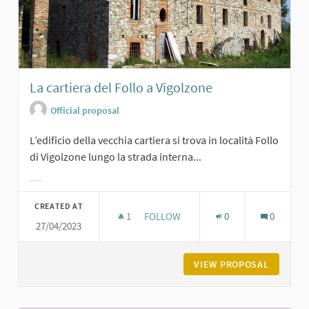
La cartiera del Follo a Vigolzone
Official proposal
L’edificio della vecchia cartiera si trova in località Follo
di Vigolzone lungo la strada interna...
Filter results for category:
CREATED AT
1
1 FOLLOWER
FOLLOW
0
0
27/04/2023
LA CARTIERA DEL FOLLO A VIGOLZO
VIEW PROPOSAL
LA CART