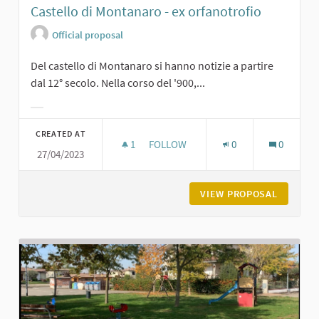
Castello di Montanaro - ex orfanotrofio
Official proposal
Del castello di Montanaro si hanno notizie a partire
dal 12° secolo. Nella corso del '900,...
Filter results for category:
CREATED AT
1
1 FOLLOWER
FOLLOW
0
0
27/04/2023
CASTELLO DI MONTANARO - EX ORF
VIEW PROPOSAL
CASTELL