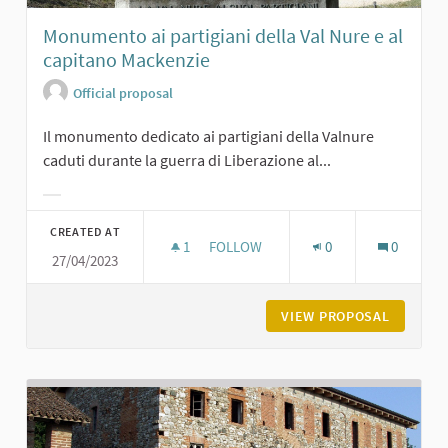
Monumento ai partigiani della Val Nure e al
capitano Mackenzie
Official proposal
Il monumento dedicato ai partigiani della Valnure
caduti durante la guerra di Liberazione al...
Filter results for category:
CREATED AT
1
1 FOLLOWER
FOLLOW
0
0
27/04/2023
MONUMENTO AI PARTIGIANI DELLA V
VIEW PROPOSAL
MONUMEN