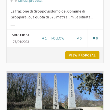
Official proposal
La frazione di Groppovisdomo del Comune di
Gropparello, a quota di 575 metri s.l.m., è situata...
Filter results for category:
CREATED AT
1
1 FOLLOWER
FOLLOW
0
0
27/04/2023
GROPPOVISDOMO
VIEW PROPOSAL
GROPPO