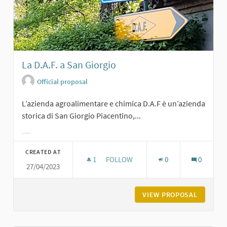
La D.A.F. a San Giorgio
Official proposal
L’azienda agroalimentare e chimica D.A.F è un’azienda
storica di San Giorgio Piacentino,...
Filter results for category:
CREATED AT
1
1 FOLLOWER
FOLLOW
0
0
27/04/2023
LA D.A.F. A SAN GIORGIO
VIEW PROPOSAL
LA D.A.F