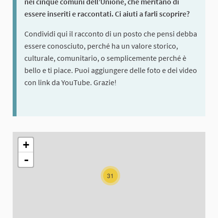
nei cinque comuni dell’Unione, che meritano di
essere inseriti e raccontati. Ci aiuti a farli scoprire?
Condividi qui il racconto di un posto che pensi debba
essere conosciuto, perché ha un valore storico,
culturale, comunitario, o semplicemente perché è
bello e ti piace. Puoi aggiungere delle foto e dei video
con link da YouTube. Grazie!
The following element is a map which presents the items on thi
+
-
31