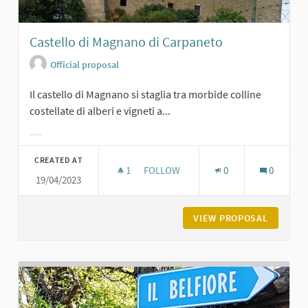
Castello di Magnano di Carpaneto
Official proposal
Il castello di Magnano si staglia tra morbide colline
costellate di alberi e vigneti a...
Filter results for category:
CREATED AT
1
1 FOLLOWER
FOLLOW
0
0
19/04/2023
CASTELLO DI MAGNANO DI CARPANE
VIEW PROPOSAL
CASTELL