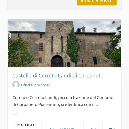
VIEW PROPOSAL
IL CAST
Castello di Cerreto Landi di Carpaneto
Official proposal
Cereto o Cerreto Landi, piccola frazione del Comune
di Carpaneto Piacentino, si identifica con il...
Filter results for category:
CREATED AT