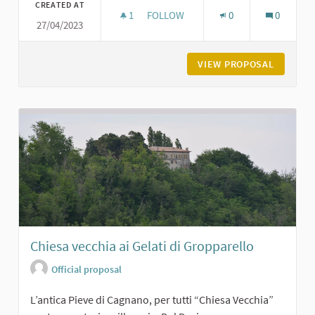
CREATED AT
1
1 FOLLOWER
FOLLOW
0
0
27/04/2023
LA PIAZZA DI GROPPARELLO
VIEW PROPOSAL
LA PIAZ
Chiesa vecchia ai Gelati di Gropparello
Official proposal
L’antica Pieve di Cagnano, per tutti “Chiesa Vecchia”