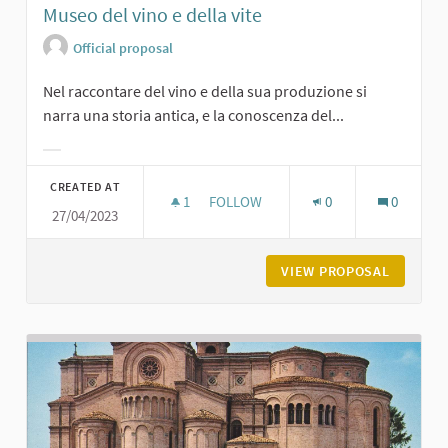
Museo del vino e della vite
Official proposal
Nel raccontare del vino e della sua produzione si
narra una storia antica, e la conoscenza del...
Filter results for category:
CREATED AT
1
1 FOLLOWER
FOLLOW
0
0
27/04/2023
MUSEO DEL VINO E DELLA VITE
VIEW PROPOSAL
MUSEO D