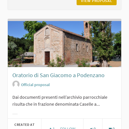
VIEW PROPOSAL
CASTELL
Oratorio di San Giacomo a Podenzano
Official proposal
Dai documenti presenti nell’archivio parrocchiale
risulta che in frazione denominata Caselle a...
Filter results for category:
CREATED AT
1
1 FOLLOWER
FOLLOW
0
0