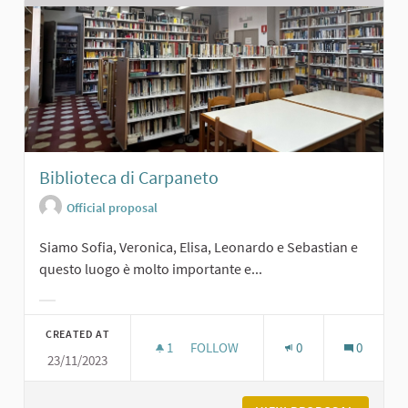
Biblioteca di Carpaneto
Official proposal
Siamo Sofia, Veronica, Elisa, Leonardo e Sebastian e
questo luogo è molto importante e...
Filter results for category:
CREATED AT
1
1 FOLLOWER
FOLLOW
0
0
23/11/2023
BIBLIOTECA DI CARPANETO