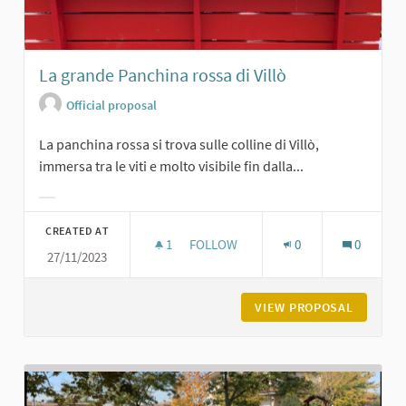
La grande Panchina rossa di Villò
Official proposal
La panchina rossa si trova sulle colline di Villò,
immersa tra le viti e molto visibile fin dalla...
Filter results for category:
CREATED AT
1
1 FOLLOWER
FOLLOW
0
0
27/11/2023
LA GRANDE PANCHINA ROSSA DI VIL
VIEW PROPOSAL
LA GRAN