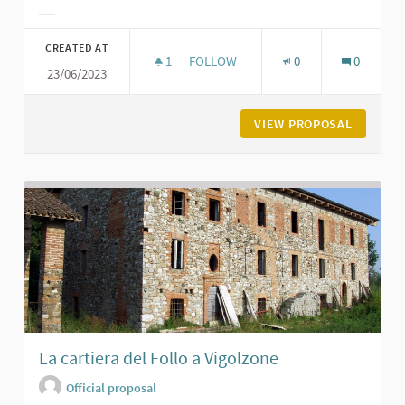
Filter results for category:
CREATED AT
1
1 FOLLOWER
FOLLOW
0
0
23/06/2023
LA BREVETTI GABBIANI A PODENZA
VIEW PROPOSAL
LA BREV
La cartiera del Follo a Vigolzone
Official proposal