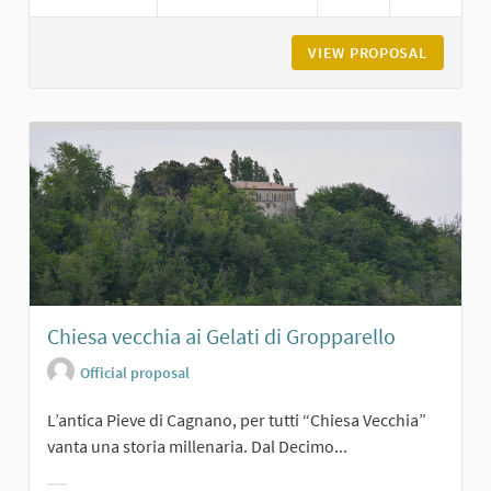
VIEW PROPOSAL
BORGO D
Chiesa vecchia ai Gelati di Gropparello
Official proposal
L’antica Pieve di Cagnano, per tutti “Chiesa Vecchia”
vanta una storia millenaria. Dal Decimo...