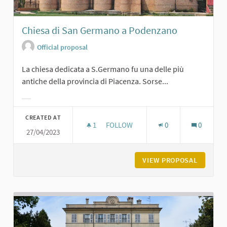
Chiesa di San Germano a Podenzano
Official proposal
La chiesa dedicata a S.Germano fu una delle più
antiche della provincia di Piacenza. Sorse...
Filter results for category:
CREATED AT
1
1 FOLLOWER
FOLLOW
0
0
27/04/2023
CHIESA DI SAN GERMANO A PODEN
VIEW PROPOSAL
CHIESA 