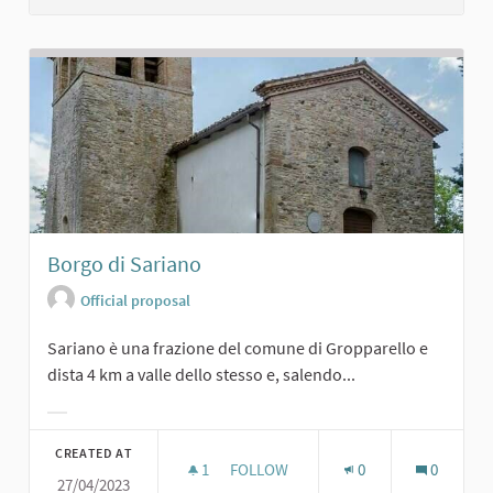
Borgo di Sariano
Official proposal
Sariano è una frazione del comune di Gropparello e
dista 4 km a valle dello stesso e, salendo...
Filter results for category:
CREATED AT
1
1 FOLLOWER
FOLLOW
0
0
27/04/2023
BORGO DI SARIANO