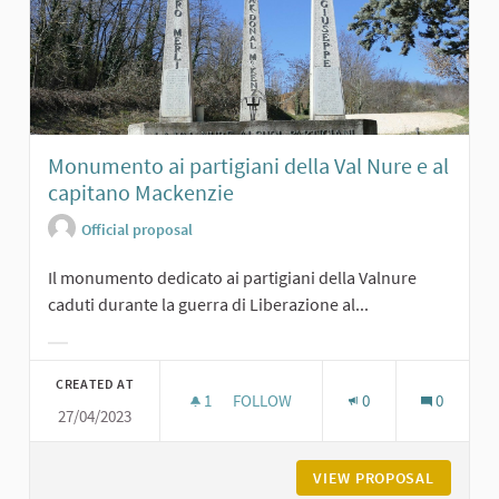
Monumento ai partigiani della Val Nure e al
capitano Mackenzie
Official proposal
Il monumento dedicato ai partigiani della Valnure
caduti durante la guerra di Liberazione al...
Filter results for category:
CREATED AT
1
1 FOLLOWER
FOLLOW
0
0
27/04/2023
MONUMENTO AI PARTIGIANI DELLA V
VIEW PROPOSAL
MONUMEN