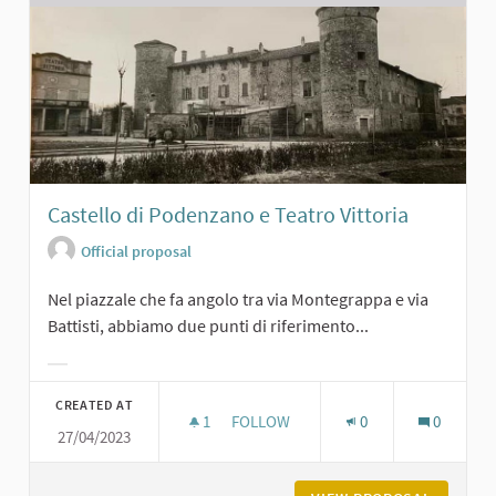
Castello di Podenzano e Teatro Vittoria
Official proposal
Nel piazzale che fa angolo tra via Montegrappa e via
Battisti, abbiamo due punti di riferimento...
Filter results for category:
CREATED AT
1
1 FOLLOWER
FOLLOW
0
0
27/04/2023
CASTELLO DI PODENZANO E TEATRO