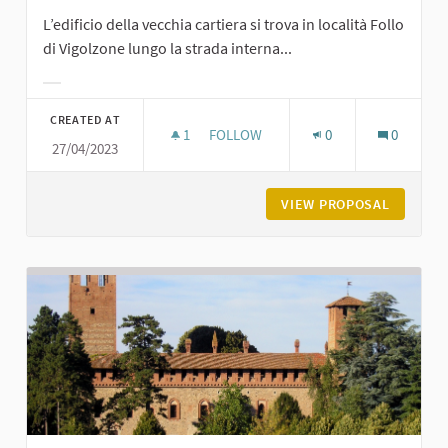
L’edificio della vecchia cartiera si trova in località Follo
di Vigolzone lungo la strada interna...
Filter results for category:
CREATED AT
1
1 FOLLOWER
FOLLOW
0
0
27/04/2023
LA CARTIERA DEL FOLLO A VIGOLZO
VIEW PROPOSAL
LA CART