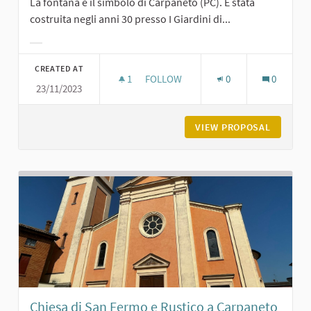
La fontana è il simbolo di Carpaneto (PC). È stata
costruita negli anni 30 presso I Giardini di...
Filter results for category:
CREATED AT
1
1 FOLLOWER
FOLLOW
0
0
23/11/2023
LA FONTANA DEI GIARDINI DI CARPA
VIEW PROPOSAL
LA FONT
Chiesa di San Fermo e Rustico a Carpaneto