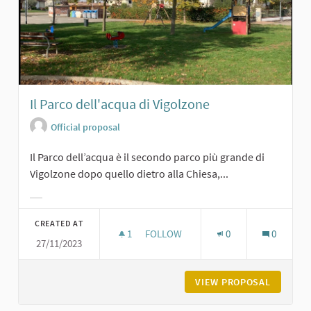
Il Parco dell'acqua di Vigolzone
Official proposal
Il Parco dell’acqua è il secondo parco più grande di
Vigolzone dopo quello dietro alla Chiesa,...
Filter results for category:
CREATED AT
1
1 FOLLOWER
FOLLOW
0
0
27/11/2023
IL PARCO DELL'ACQUA DI VIGOLZON
VIEW PROPOSAL
IL PARC