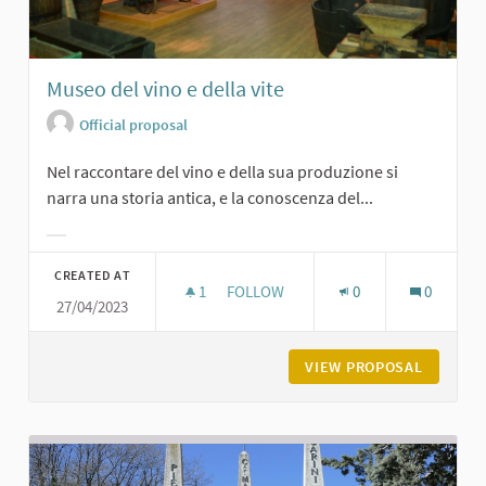
Museo del vino e della vite
Official proposal
Nel raccontare del vino e della sua produzione si
narra una storia antica, e la conoscenza del...
Filter results for category:
CREATED AT
1
1 FOLLOWER
FOLLOW
0
0
27/04/2023
MUSEO DEL VINO E DELLA VITE
VIEW PROPOSAL
MUSEO D