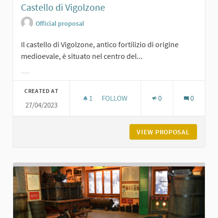
Castello di Vigolzone
Official proposal
Il castello di Vigolzone, antico fortilizio di origine
medioevale, è situato nel centro del...
Filter results for category:
CREATED AT
1
1 FOLLOWER
FOLLOW
0
0
27/04/2023
CASTELLO DI VIGOLZONE
VIEW PROPOSAL
CASTELL