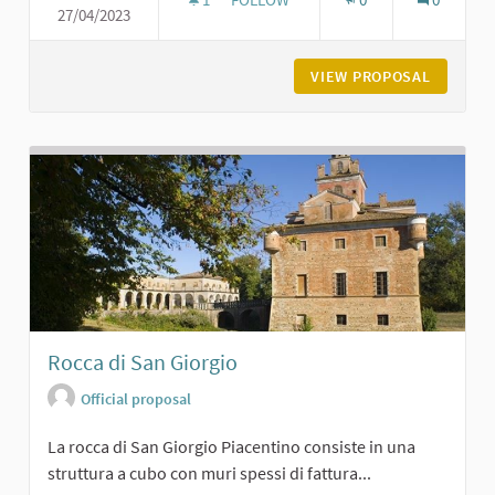
27/04/2023
ORATORIO DI SAN GIACOMO A POD
VIEW PROPOSAL
ORATORI
Rocca di San Giorgio
Official proposal
La rocca di San Giorgio Piacentino consiste in una
struttura a cubo con muri spessi di fattura...