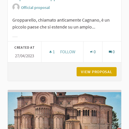
Official proposal
Gropparello, chiamato anticamente Cagnano, è un
piccolo paese che si estende su un ampio...
Filter results for category:
CREATED AT
1
1 FOLLOWER
FOLLOW
0
0
27/04/2023
LA PIAZZA DI GROPPARELLO
VIEW PROPOSAL
LA PIAZ