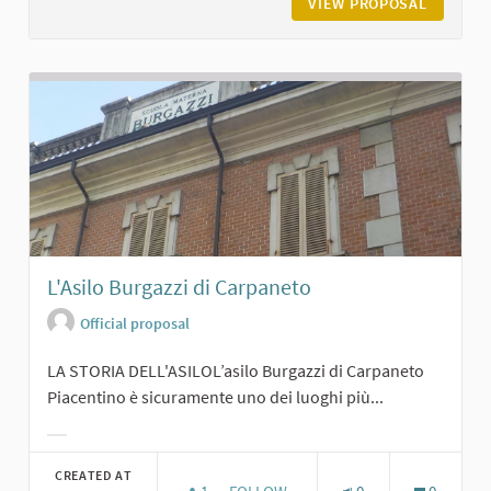
VIEW PROPOSAL
BIBLIOT
L'Asilo Burgazzi di Carpaneto
Official proposal
LA STORIA DELL'ASILOL’asilo Burgazzi di Carpaneto
Piacentino è sicuramente uno dei luoghi più...
Filter results for category:
CREATED AT