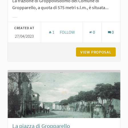
La frazione di Groppovisdomo del Comune di
Gropparello, a quota di 575 metri s.l.m., è situata...
Filter results for category:
CREATED AT
1
1 FOLLOWER
FOLLOW
0
0
27/04/2023
GROPPOVISDOMO
VIEW PROPOSAL
GROPPO
La piazza di Gropparello