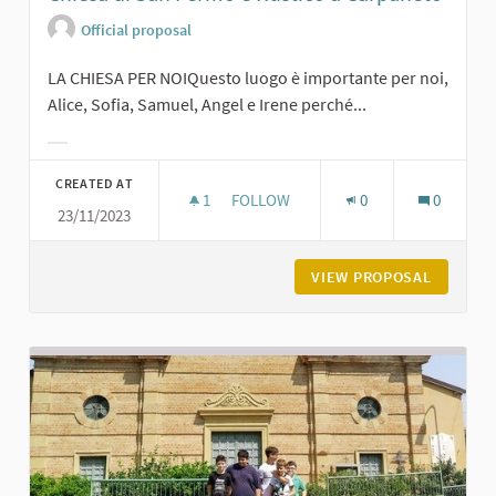
Official proposal
LA CHIESA PER NOIQuesto luogo è importante per noi,
Alice, Sofia, Samuel, Angel e Irene perché...
Filter results for category:
CREATED AT
1
1 FOLLOWER
FOLLOW
0
0
23/11/2023
CHIESA DI SAN FERMO E RUSTICO A
VIEW PROPOSAL
CHIESA 