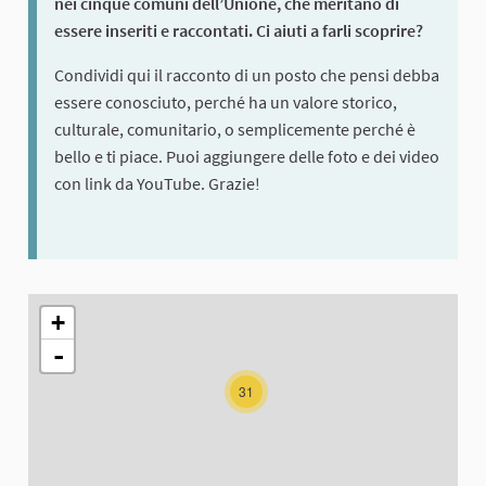
nei cinque comuni dell’Unione, che meritano di
essere inseriti e raccontati. Ci aiuti a farli scoprire?
Condividi qui il racconto di un posto che pensi debba
essere conosciuto, perché ha un valore storico,
culturale, comunitario, o semplicemente perché è
bello e ti piace. Puoi aggiungere delle foto e dei video
con link da YouTube. Grazie!
The following element is a map which presents the items on thi
+
-
31