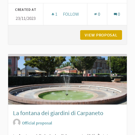
Filter results for category:
CREATED AT
1
1 FOLLOWER
FOLLOW
0
0
23/11/2023
PARCO DEGLI ALPINI A CARPANETO
VIEW PROPOSAL
PARCO D
La fontana dei giardini di Carpaneto
Official proposal