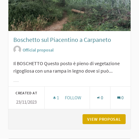
Boschetto sul Piacentino a Carpaneto
Official proposal
Il BOSCHETTO Questo posto è pieno di vegetazione
rigogliosa con una rampa in legno dove si può...
Filter results for category:
CREATED AT
1
1 FOLLOWER
FOLLOW
0
0
23/11/2023
BOSCHETTO SUL PIACENTINO A CA
VIEW PROPOSAL
BOSCHET