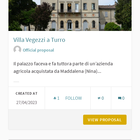
Villa Vegezzi a Turro
Official proposal
Il palazzo faceva e fa tuttora parte di un’azienda
agricola acquistata da Maddalena (Nina)...
Filter results for category:
CREATED AT
1
1 FOLLOWER
FOLLOW
0
0
27/04/2023
VILLA VEGEZZI A TURRO
VIEW PROPOSAL
VILLA V