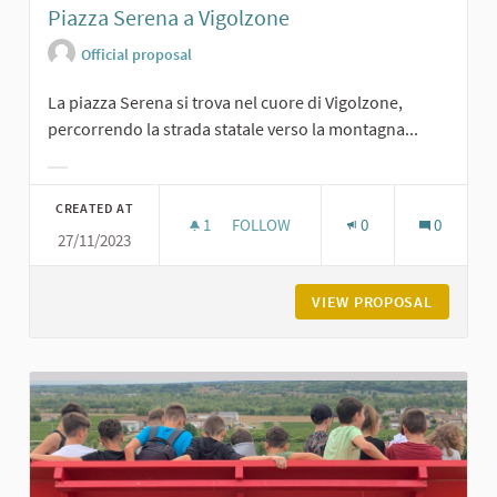
Piazza Serena a Vigolzone
Official proposal
La piazza Serena si trova nel cuore di Vigolzone,
percorrendo la strada statale verso la montagna...
Filter results for category:
CREATED AT
1
1 FOLLOWER
FOLLOW
0
0
27/11/2023
PIAZZA SERENA A VIGOLZONE
VIEW PROPOSAL
PIAZZA 