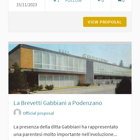
1
1 FOLLOWER
FOLLOW
0
0
15/11/2023
L'ASILO BURGAZZI DI CARPANETO
VIEW PROPOSAL
L'ASILO
La Brevetti Gabbiani a Podenzano
Official proposal
La presenza della ditta Gabbiani ha rappresentato
una parentesi molto importante nell’evoluzione...