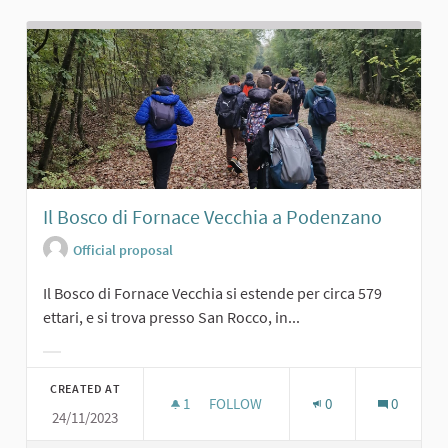
Il Bosco di Fornace Vecchia a Podenzano
Official proposal
Il Bosco di Fornace Vecchia si estende per circa 579
ettari, e si trova presso San Rocco, in...
Filter results for category:
CREATED AT
1
1 FOLLOWER
FOLLOW
0
0
24/11/2023
IL BOSCO DI FORNACE VECCHIA A 