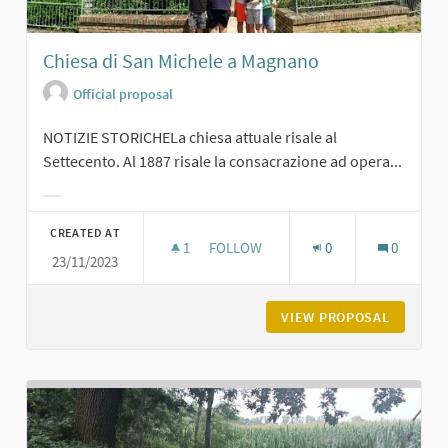
Chiesa di San Michele a Magnano
Official proposal
NOTIZIE STORICHELa chiesa attuale risale al
Settecento. Al 1887 risale la consacrazione ad opera...
Filter results for category:
CREATED AT
1
1 FOLLOWER
FOLLOW
0
0
23/11/2023
CHIESA DI SAN MICHELE A MAGNAN
VIEW PROPOSAL
CHIESA 