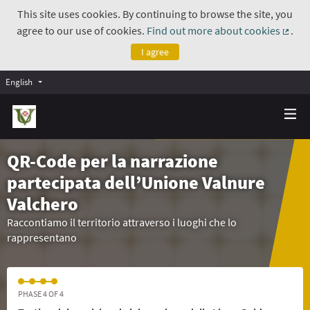
This site uses cookies. By continuing to browse the site, you
agree to our use of cookies.
Find out more about cookies
.
(Exte
I agree
English
QR-Code per la narrazione
partecipata dell’Unione Valnure
Valchero
Raccontiamo il territorio attraverso i luoghi che lo
rappresentano
PHASE 4 OF 4