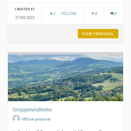
Filter results for category:
CREATED AT
1
1 FOLLOWER
FOLLOW
0
0
27/04/2023
CHIESA VECCHIA AI GELATI DI GROP
VIEW PROPOSAL
CHIESA 
Groppovisdomo
Official proposal