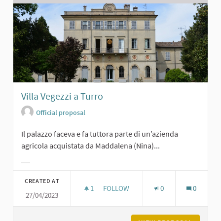
Villa Vegezzi a Turro
Official proposal
Il palazzo faceva e fa tuttora parte di un’azienda
agricola acquistata da Maddalena (Nina)...
Filter results for category:
CREATED AT
1
1 FOLLOWER
FOLLOW
0
0
27/04/2023
VILLA VEGEZZI A TURRO