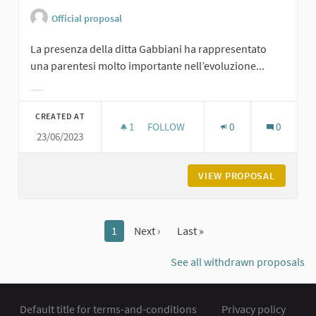
Official proposal
La presenza della ditta Gabbiani ha rappresentato
una parentesi molto importante nell’evoluzione...
Filter results for category:
CREATED AT
1
1 FOLLOWER
FOLLOW
0
0
23/06/2023
LA BREVETTI GABBIANI A PODENZA
VIEW PROPOSAL
LA BREV
1
Next ›
Last »
See all withdrawn proposals
Default title for terms-and-conditions
Privacy policy