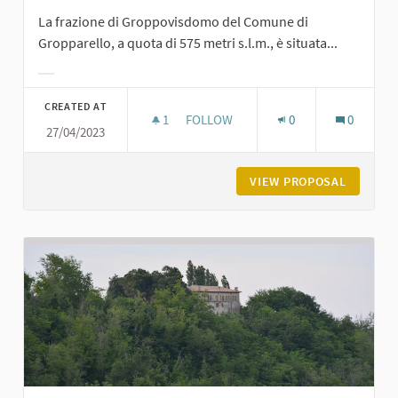
La frazione di Groppovisdomo del Comune di
Gropparello, a quota di 575 metri s.l.m., è situata...
Filter results for category:
CREATED AT
1
1 FOLLOWER
FOLLOW
0
0
27/04/2023
GROPPOVISDOMO
VIEW PROPOSAL
GROPPO