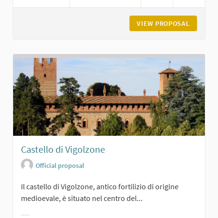
VIEW PROPOSAL
MUSEO D
Castello di Vigolzone
Official proposal
Il castello di Vigolzone, antico fortilizio di origine
medioevale, è situato nel centro del...