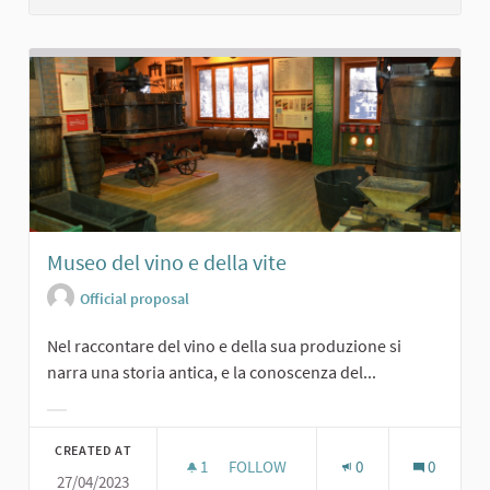
Museo del vino e della vite
Official proposal
Nel raccontare del vino e della sua produzione si
narra una storia antica, e la conoscenza del...
Filter results for category:
CREATED AT
1
1 FOLLOWER
FOLLOW
0
0
27/04/2023
MUSEO DEL VINO E DELLA VITE