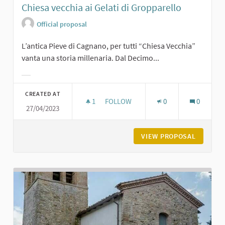
Chiesa vecchia ai Gelati di Gropparello
Official proposal
L’antica Pieve di Cagnano, per tutti “Chiesa Vecchia”
vanta una storia millenaria. Dal Decimo...
Filter results for category:
CREATED AT
1
1 FOLLOWER
FOLLOW
0
0
27/04/2023
CHIESA VECCHIA AI GELATI DI GROP
VIEW PROPOSAL
CHIESA 