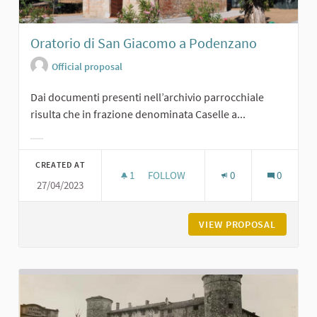
Oratorio di San Giacomo a Podenzano
Official proposal
Dai documenti presenti nell’archivio parrocchiale
risulta che in frazione denominata Caselle a...
Filter results for category:
CREATED AT
1
1 FOLLOWER
FOLLOW
0
0
27/04/2023
ORATORIO DI SAN GIACOMO A POD
VIEW PROPOSAL
ORATORI