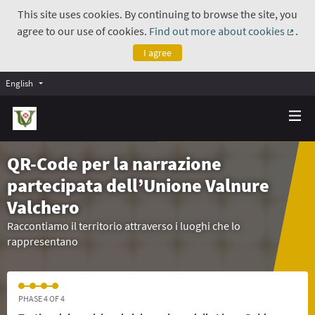
This site uses cookies. By continuing to browse the site, you
agree to our use of cookies.
Find out more about cookies
.
(Exte
I agree
English
QR-Code per la narrazione
partecipata dell’Unione Valnure
Valchero
Raccontiamo il territorio attraverso i luoghi che lo
rappresentano
PHASE 4 OF 4