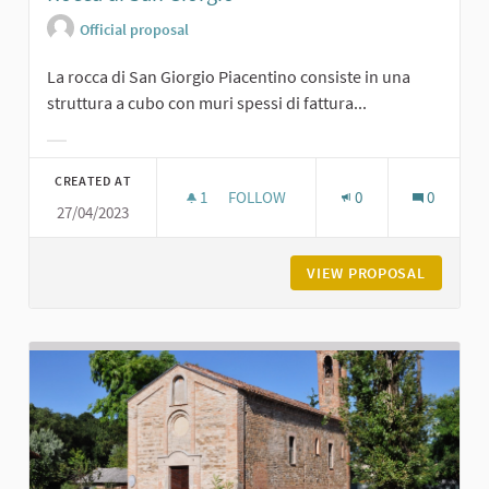
Official proposal
La rocca di San Giorgio Piacentino consiste in una
struttura a cubo con muri spessi di fattura...
Filter results for category:
CREATED AT
1
1 FOLLOWER
FOLLOW
0
0
27/04/2023
ROCCA DI SAN GIORGIO
VIEW PROPOSAL
ROCCA D