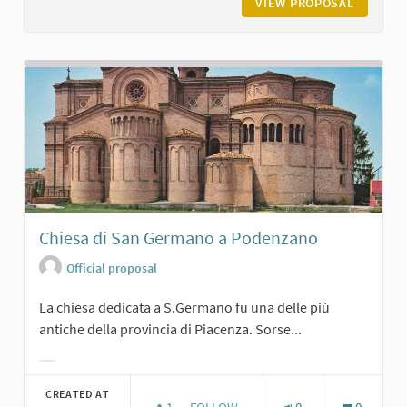
VIEW PROPOSAL
VILLA V
Chiesa di San Germano a Podenzano
Official proposal
La chiesa dedicata a S.Germano fu una delle più
antiche della provincia di Piacenza. Sorse...
Filter results for category:
CREATED AT