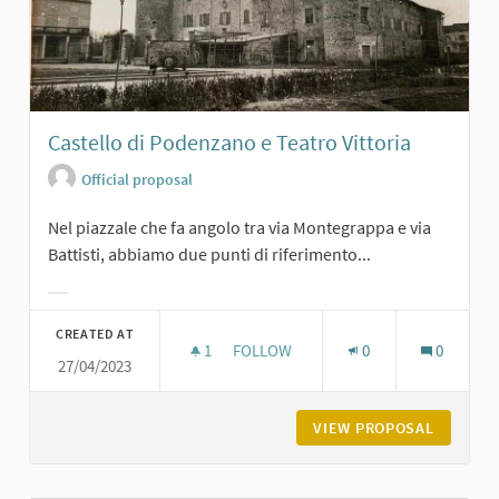
Castello di Podenzano e Teatro Vittoria
Official proposal
Nel piazzale che fa angolo tra via Montegrappa e via
Battisti, abbiamo due punti di riferimento...
Filter results for category:
CREATED AT
1
1 FOLLOWER
FOLLOW
0
0
27/04/2023
CASTELLO DI PODENZANO E TEATRO
VIEW PROPOSAL
CASTELL