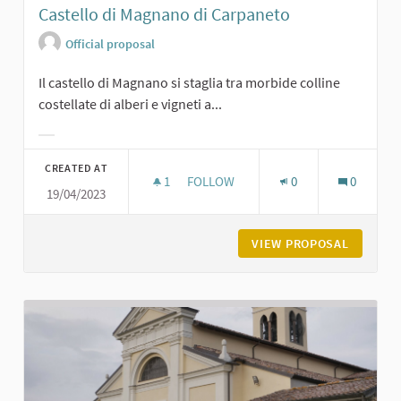
Castello di Magnano di Carpaneto
Official proposal
Il castello di Magnano si staglia tra morbide colline
costellate di alberi e vigneti a...
Filter results for category:
CREATED AT
1
1 FOLLOWER
FOLLOW
0
0
19/04/2023
CASTELLO DI MAGNANO DI CARPANE
VIEW PROPOSAL
CASTELL