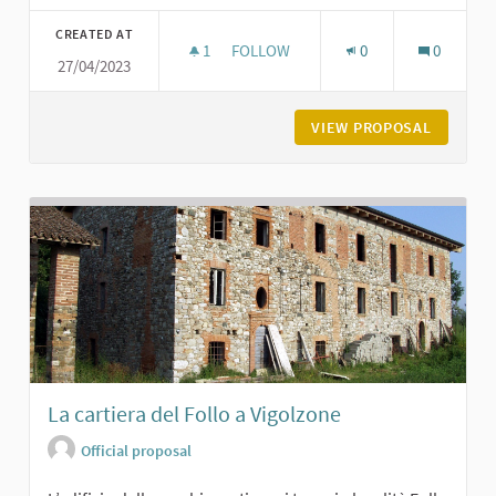
Filter results for category:
CREATED AT
1
1 FOLLOWER
FOLLOW
0
0
27/04/2023
CASTELLO DI VIGOLZONE
VIEW PROPOSAL
CASTELL
La cartiera del Follo a Vigolzone
Official proposal