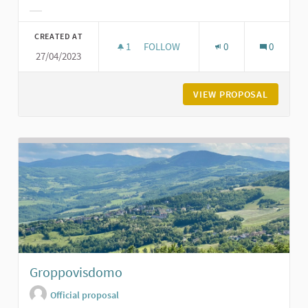
Filter results for category:
CREATED AT
1
1 FOLLOWER
FOLLOW
0
0
27/04/2023
LA PIAZZA DI GROPPARELLO
VIEW PROPOSAL
LA PIAZ
Groppovisdomo
Official proposal