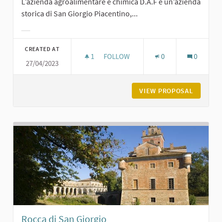
L’azienda agroalimentare e chimica D.A.F è un’azienda
storica di San Giorgio Piacentino,...
Filter results for category:
CREATED AT
1
1 FOLLOWER
FOLLOW
0
0
27/04/2023
LA D.A.F. A SAN GIORGIO
VIEW PROPOSAL
LA D.A.F
Rocca di San Giorgio