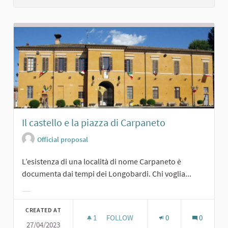
Il castello e la piazza di Carpaneto
Official proposal
L’esistenza di una località di nome Carpaneto è
documenta dai tempi dei Longobardi. Chi voglia...
Filter results for category:
CREATED AT
1
1 FOLLOWER
FOLLOW
0
0
27/04/2023
IL CASTELLO E LA PIAZZA DI CARPA