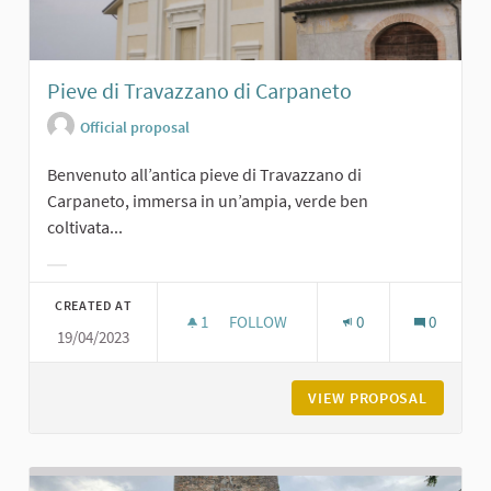
Pieve di Travazzano di Carpaneto
Official proposal
Benvenuto all’antica pieve di Travazzano di
Carpaneto, immersa in un’ampia, verde ben
coltivata...
Filter results for category:
CREATED AT
1
1 FOLLOWER
FOLLOW
0
0
19/04/2023
PIEVE DI TRAVAZZANO DI CARPANET
VIEW PROPOSAL
PIEVE D