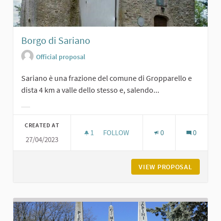
Borgo di Sariano
Official proposal
Sariano è una frazione del comune di Gropparello e
dista 4 km a valle dello stesso e, salendo...
Filter results for category:
CREATED AT
1
1 FOLLOWER
FOLLOW
0
0
27/04/2023
BORGO DI SARIANO
VIEW PROPOSAL
BORGO D