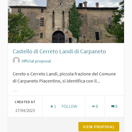
Castello di Cerreto Landi di Carpaneto
Official proposal
Cereto o Cerreto Landi, piccola frazione del Comune
di Carpaneto Piacentino, si identifica con il...
Filter results for category:
CREATED AT
1
1 FOLLOWER
FOLLOW
0
0
27/04/2023
CASTELLO DI CERRETO LANDI DI CA
VIEW PROPOSAL
CASTELL