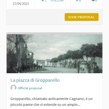
1
1 FOLLOWER
FOLLOW
0
0
27/04/2023
CHIESA DI SAN GERMANO A PODEN
VIEW PROPOSAL
CHIESA 
La piazza di Gropparello
Official proposal
Gropparello, chiamato anticamente Cagnano, è un
piccolo paese che si estende su un ampio...