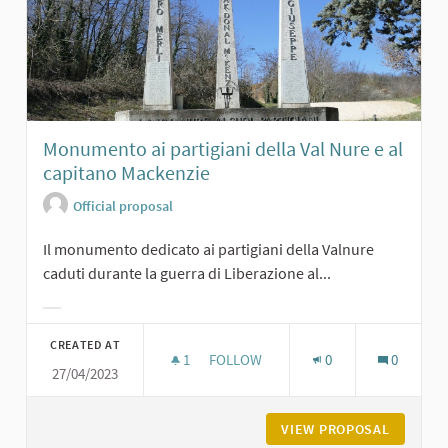
Monumento ai partigiani della Val Nure e al
capitano Mackenzie
Official proposal
Il monumento dedicato ai partigiani della Valnure
caduti durante la guerra di Liberazione al...
Filter results for category:
CREATED AT
1
1 FOLLOWER
FOLLOW
0
0
27/04/2023
MONUMENTO AI PARTIGIANI DELLA V
VIEW PROPOSAL
MONUMEN