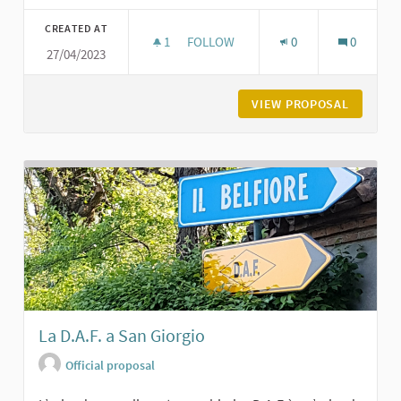
Filter results for category:
CREATED AT
1
1 FOLLOWER
FOLLOW
0
0
27/04/2023
CASTELLO DI MONTANARO - EX ORF
VIEW PROPOSAL
CASTELL
La D.A.F. a San Giorgio
Official proposal