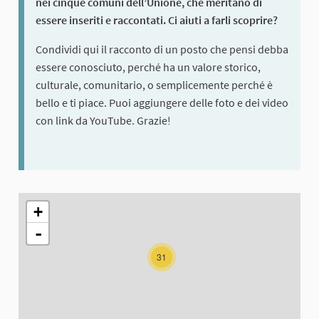
nei cinque comuni dell’Unione, che meritano di
essere inseriti e raccontati. Ci aiuti a farli scoprire?
Condividi qui il racconto di un posto che pensi debba
essere conosciuto, perché ha un valore storico,
culturale, comunitario, o semplicemente perché è
bello e ti piace. Puoi aggiungere delle foto e dei video
con link da YouTube. Grazie!
The following element is a map which presents the items on thi
+
-
31