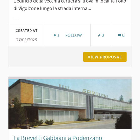
L’edificio della vecchia cartiera si trova in località Follo
di Vigolzone lungo la strada interna...
Filter results for category:
CREATED AT
1
1 FOLLOWER
FOLLOW
0
0
27/04/2023
LA CARTIERA DEL FOLLO A VIGOLZO
VIEW PROPOSAL
LA CART
La Brevetti Gabbiani a Podenzano