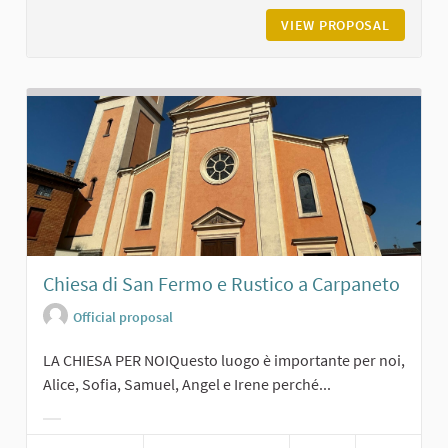
VIEW PROPOSAL
CHIESA 
Chiesa di San Fermo e Rustico a Carpaneto
Official proposal
LA CHIESA PER NOIQuesto luogo è importante per noi,
Alice, Sofia, Samuel, Angel e Irene perché...
Filter results for category: