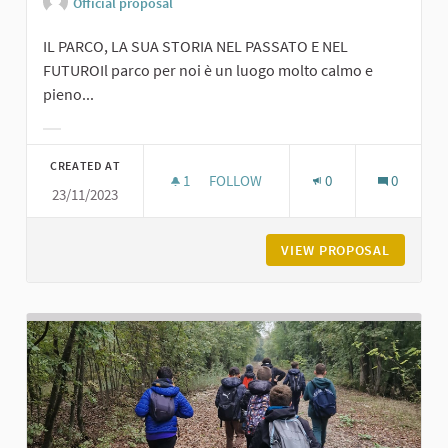
Official proposal
IL PARCO, LA SUA STORIA NEL PASSATO E NEL
FUTUROIl parco per noi è un luogo molto calmo e
pieno...
Filter results for category:
CREATED AT
1
1 FOLLOWER
FOLLOW
0
0
23/11/2023
PARCO DEGLI ALPINI A CARPANETO
VIEW PROPOSAL
PARCO D