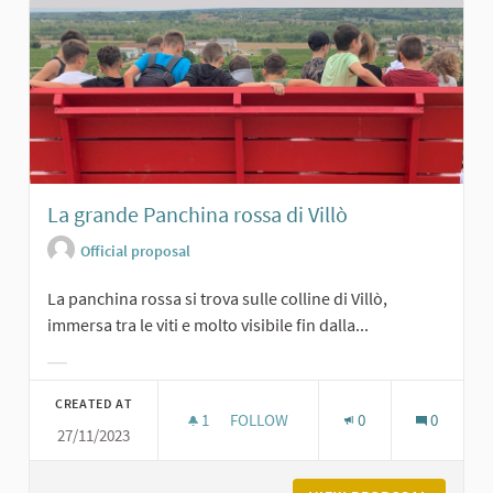
La grande Panchina rossa di Villò
Official proposal
La panchina rossa si trova sulle colline di Villò,
immersa tra le viti e molto visibile fin dalla...
Filter results for category:
CREATED AT
1
1 FOLLOWER
FOLLOW
0
0
27/11/2023
LA GRANDE PANCHINA ROSSA DI VIL