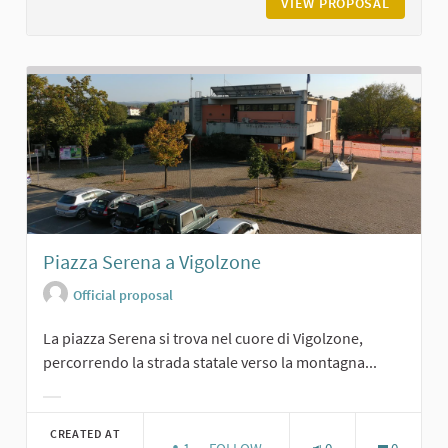
VIEW PROPOSAL
LA GRAN
Piazza Serena a Vigolzone
Official proposal
La piazza Serena si trova nel cuore di Vigolzone,
percorrendo la strada statale verso la montagna...
Filter results for category:
CREATED AT