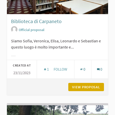
Biblioteca di Carpaneto
Official proposal
Siamo Sofia, Veronica, Elisa, Leonardo e Sebastian e
questo luogo è molto importante e...
Filter results for category:
CREATED AT
1
1 FOLLOWER
FOLLOW
0
0
23/11/2023
BIBLIOTECA DI CARPANETO
VIEW PROPOSAL
BIBLIOT