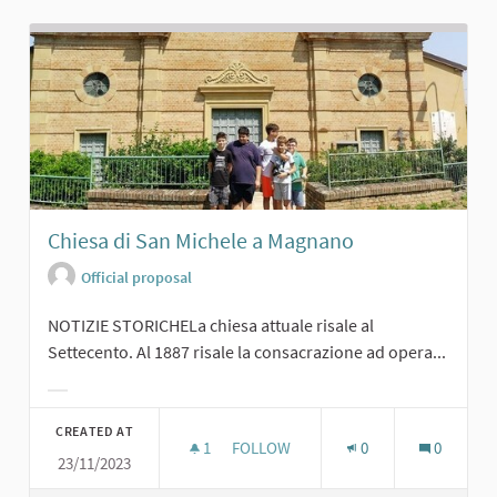
Chiesa di San Michele a Magnano
Official proposal
NOTIZIE STORICHELa chiesa attuale risale al
Settecento. Al 1887 risale la consacrazione ad opera...
Filter results for category:
CREATED AT
1
1 FOLLOWER
FOLLOW
0
0
23/11/2023
CHIESA DI SAN MICHELE A MAGNAN