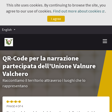
This site uses cookies. By continuing to browse the site, you
agree to our use of cookies.
Find out more about cookies
.
(Exte
I agree
English
QR-Code per la narrazione
partecipata dell’Unione Valnure
Valchero
Raccontiamo il territorio attraverso i luoghi che lo
rappresentano
PHASE 4 OF 4