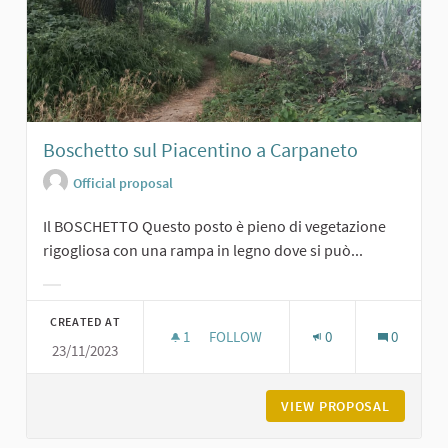
Boschetto sul Piacentino a Carpaneto
Official proposal
Il BOSCHETTO Questo posto è pieno di vegetazione
rigogliosa con una rampa in legno dove si può...
Filter results for category:
CREATED AT
1
1 FOLLOWER
FOLLOW
0
0
23/11/2023
BOSCHETTO SUL PIACENTINO A CA
VIEW PROPOSAL
BOSCHET