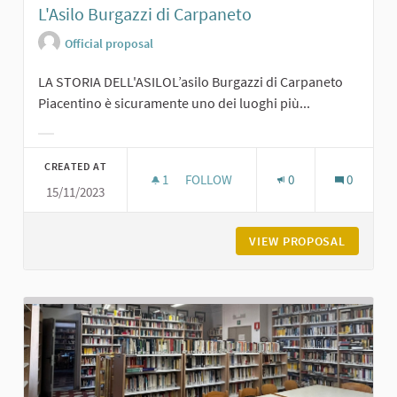
L'Asilo Burgazzi di Carpaneto
Official proposal
LA STORIA DELL'ASILOL’asilo Burgazzi di Carpaneto
Piacentino è sicuramente uno dei luoghi più...
Filter results for category:
CREATED AT
1
1 FOLLOWER
FOLLOW
0
0
15/11/2023
L'ASILO BURGAZZI DI CARPANETO
VIEW PROPOSAL
L'ASILO