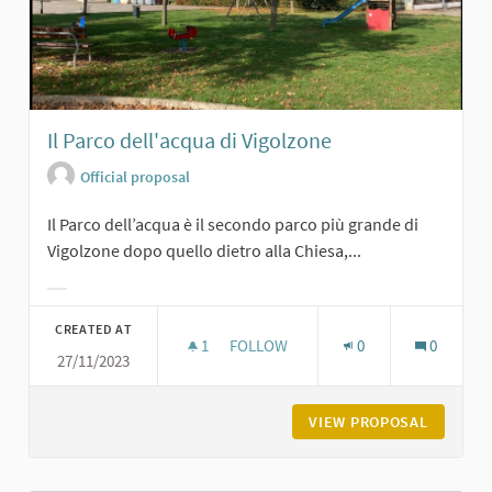
Il Parco dell'acqua di Vigolzone
Official proposal
Il Parco dell’acqua è il secondo parco più grande di
Vigolzone dopo quello dietro alla Chiesa,...
Filter results for category:
CREATED AT
1
1 FOLLOWER
FOLLOW
0
0
27/11/2023
IL PARCO DELL'ACQUA DI VIGOLZON
VIEW PROPOSAL
IL PARC