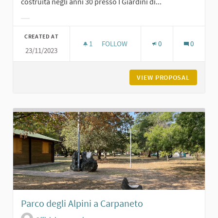
costruita negli anni 30 presso I Giardini di...
Filter results for category:
CREATED AT
1
1 FOLLOWER
FOLLOW
0
0
23/11/2023
LA FONTANA DEI GIARDINI DI CARPA
VIEW PROPOSAL
LA FONT
Parco degli Alpini a Carpaneto