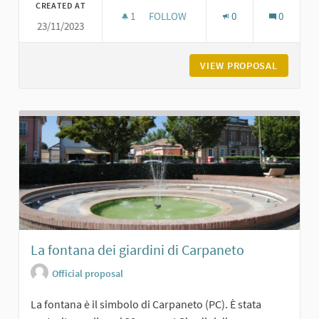
CREATED AT
1
1 FOLLOWER
FOLLOW
0
0
23/11/2023
CHIESA DI SAN FERMO E RUSTICO A
VIEW PROPOSAL
CHIESA 
La fontana dei giardini di Carpaneto
Official proposal
La fontana è il simbolo di Carpaneto (PC). È stata