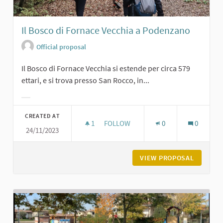
Il Bosco di Fornace Vecchia a Podenzano
Official proposal
Il Bosco di Fornace Vecchia si estende per circa 579
ettari, e si trova presso San Rocco, in...
Filter results for category:
CREATED AT
1
1 FOLLOWER
FOLLOW
0
0
24/11/2023
IL BOSCO DI FORNACE VECCHIA A 
VIEW PROPOSAL
IL BOSC