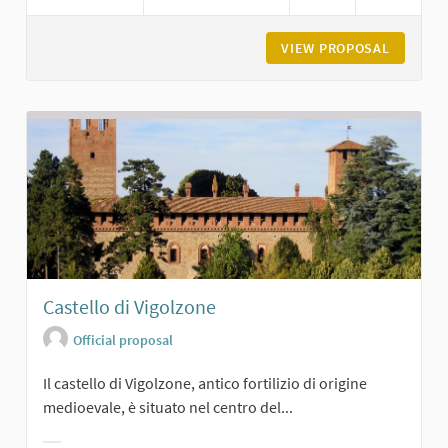
VIEW PROPOSAL
MUSEO D
Castello di Vigolzone
Official proposal
Il castello di Vigolzone, antico fortilizio di origine
medioevale, è situato nel centro del...