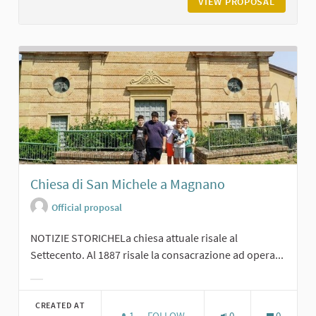
VIEW PROPOSAL
BOSCHET
Chiesa di San Michele a Magnano
Official proposal
NOTIZIE STORICHELa chiesa attuale risale al
Settecento. Al 1887 risale la consacrazione ad opera...
Filter results for category:
CREATED AT
1
1 FOLLOWER
FOLLOW
0
0