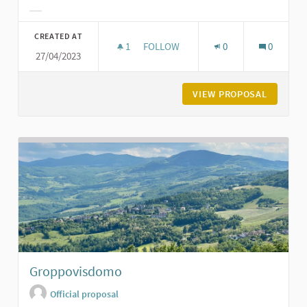
Filter results for category:
CREATED AT
1
1 FOLLOWER
FOLLOW
0
0
27/04/2023
LA PIAZZA DI GROPPARELLO
VIEW PROPOSAL
LA PIAZ
Groppovisdomo
Official proposal