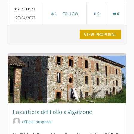
Filter results for category:
CREATED AT
1
1 FOLLOWER
FOLLOW
0
0
27/04/2023
CASTELLO DI VIGOLZONE
VIEW PROPOSAL
CASTELL
La cartiera del Follo a Vigolzone
Official proposal