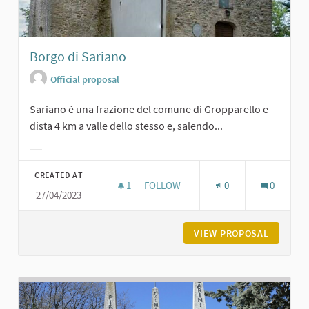
Borgo di Sariano
Official proposal
Sariano è una frazione del comune di Gropparello e
dista 4 km a valle dello stesso e, salendo...
Filter results for category:
CREATED AT
1
1 FOLLOWER
FOLLOW
0
0
27/04/2023
BORGO DI SARIANO
VIEW PROPOSAL
BORGO D