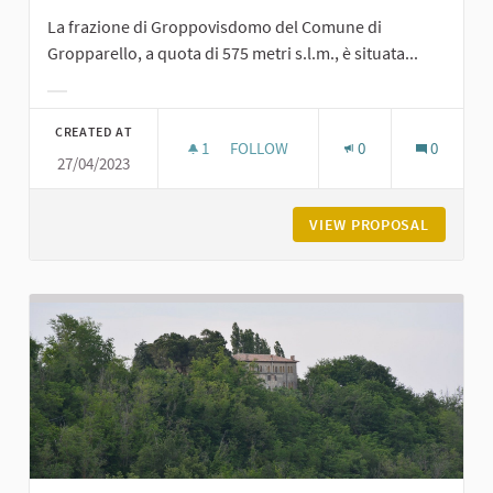
La frazione di Groppovisdomo del Comune di
Gropparello, a quota di 575 metri s.l.m., è situata...
Filter results for category:
CREATED AT
1
1 FOLLOWER
FOLLOW
0
0
27/04/2023
GROPPOVISDOMO
VIEW PROPOSAL
GROPPO