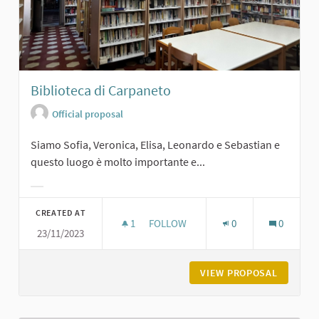
Biblioteca di Carpaneto
Official proposal
Siamo Sofia, Veronica, Elisa, Leonardo e Sebastian e
questo luogo è molto importante e...
Filter results for category:
CREATED AT
1
1 FOLLOWER
FOLLOW
0
0
23/11/2023
BIBLIOTECA DI CARPANETO
VIEW PROPOSAL
BIBLIOT