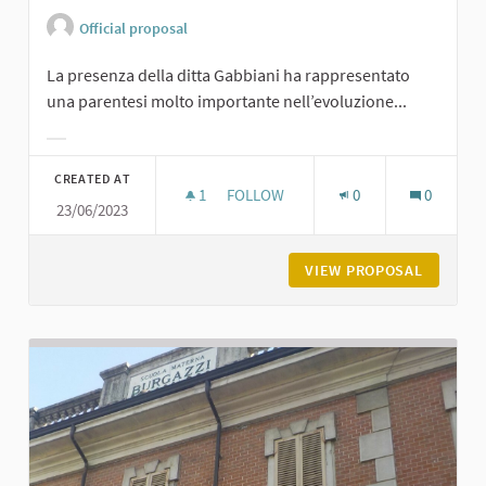
Official proposal
La presenza della ditta Gabbiani ha rappresentato
una parentesi molto importante nell’evoluzione...
Filter results for category:
CREATED AT
1
1 FOLLOWER
FOLLOW
0
0
23/06/2023
LA BREVETTI GABBIANI A PODENZA
VIEW PROPOSAL
LA BREV