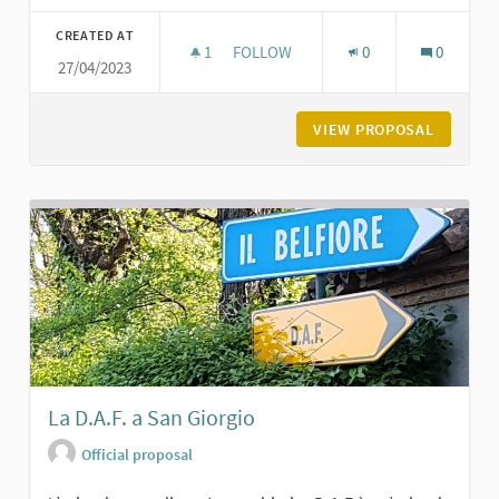
Filter results for category:
CREATED AT
1
1 FOLLOWER
FOLLOW
0
0
27/04/2023
CASTELLO DI MONTANARO - EX ORF
VIEW PROPOSAL
CASTELL
La D.A.F. a San Giorgio
Official proposal