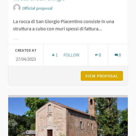
Official proposal
La rocca di San Giorgio Piacentino consiste in una
struttura a cubo con muri spessi di fattura...
Filter results for category:
CREATED AT
1
1 FOLLOWER
FOLLOW
0
0
27/04/2023
ROCCA DI SAN GIORGIO
VIEW PROPOSAL
ROCCA D