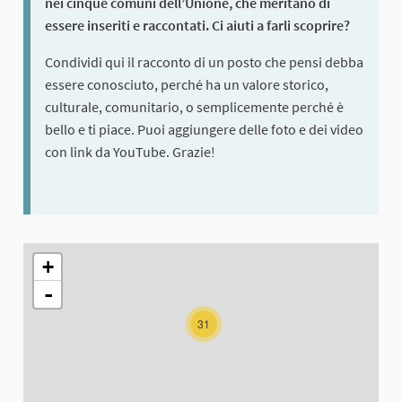
nei cinque comuni dell’Unione, che meritano di
essere inseriti e raccontati. Ci aiuti a farli scoprire?
Condividi qui il racconto di un posto che pensi debba
essere conosciuto, perché ha un valore storico,
culturale, comunitario, o semplicemente perché è
bello e ti piace. Puoi aggiungere delle foto e dei video
con link da YouTube. Grazie!
The following element is a map which presents the items on thi
+
-
31