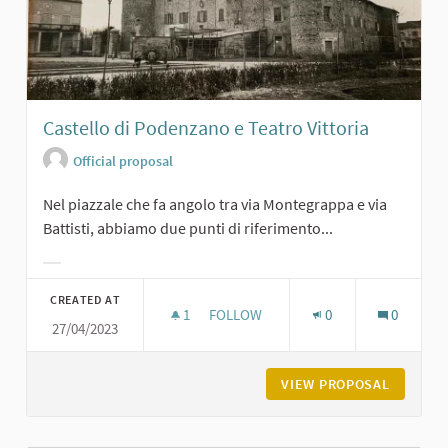
Castello di Podenzano e Teatro Vittoria
Official proposal
Nel piazzale che fa angolo tra via Montegrappa e via
Battisti, abbiamo due punti di riferimento...
Filter results for category:
CREATED AT
1
1 FOLLOWER
FOLLOW
0
0
27/04/2023
CASTELLO DI PODENZANO E TEATRO
VIEW PROPOSAL
CASTELL