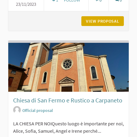
23/11/2023
CHIESA DI SAN MICHELE A MAGNAN
VIEW PROPOSAL
CHIESA 
Chiesa di San Fermo e Rustico a Carpaneto
Official proposal
LA CHIESA PER NOIQuesto luogo è importante per noi,
Alice, Sofia, Samuel, Angel e Irene perché...