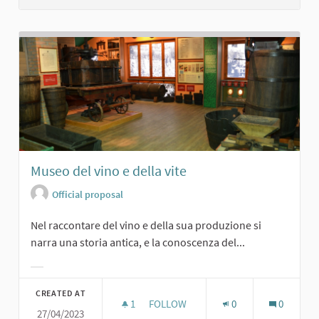
Museo del vino e della vite
Official proposal
Nel raccontare del vino e della sua produzione si
narra una storia antica, e la conoscenza del...
Filter results for category:
CREATED AT
1
1 FOLLOWER
FOLLOW
0
0
27/04/2023
MUSEO DEL VINO E DELLA VITE