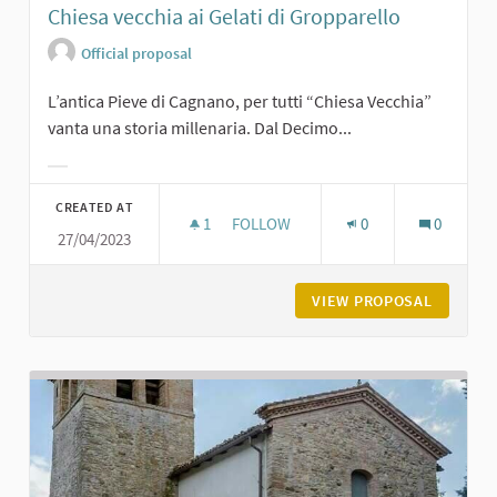
Chiesa vecchia ai Gelati di Gropparello
Official proposal
L’antica Pieve di Cagnano, per tutti “Chiesa Vecchia”
vanta una storia millenaria. Dal Decimo...
Filter results for category:
CREATED AT
1
1 FOLLOWER
FOLLOW
0
0
27/04/2023
CHIESA VECCHIA AI GELATI DI GROP
VIEW PROPOSAL
CHIESA 