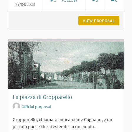
1
1 FOLLOWER
FOLLOW
0
0
27/04/2023
CHIESA DI SAN GERMANO A PODEN
VIEW PROPOSAL
CHIESA 
La piazza di Gropparello
Official proposal
Gropparello, chiamato anticamente Cagnano, è un
piccolo paese che si estende su un ampio...