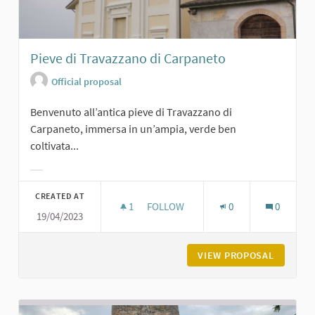
Pieve di Travazzano di Carpaneto
Official proposal
Benvenuto all’antica pieve di Travazzano di
Carpaneto, immersa in un’ampia, verde ben
coltivata...
Filter results for category:
CREATED AT
1
1 FOLLOWER
FOLLOW
0
0
19/04/2023
PIEVE DI TRAVAZZANO DI CARPANET
VIEW PROPOSAL
PIEVE D