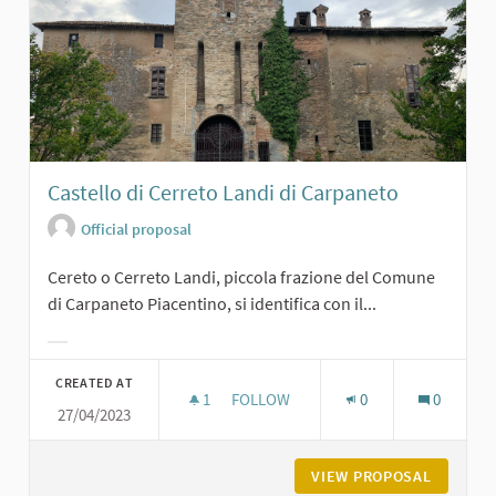
Castello di Cerreto Landi di Carpaneto
Official proposal
Cereto o Cerreto Landi, piccola frazione del Comune
di Carpaneto Piacentino, si identifica con il...
Filter results for category:
CREATED AT
1
1 FOLLOWER
FOLLOW
0
0
27/04/2023
CASTELLO DI CERRETO LANDI DI CA
VIEW PROPOSAL
CASTELL