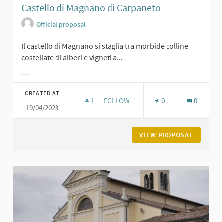
Castello di Magnano di Carpaneto
Official proposal
Il castello di Magnano si staglia tra morbide colline
costellate di alberi e vigneti a...
Filter results for category:
CREATED AT
1
1 FOLLOWER
FOLLOW
0
0
19/04/2023
CASTELLO DI MAGNANO DI CARPANE
VIEW PROPOSAL
CASTELL