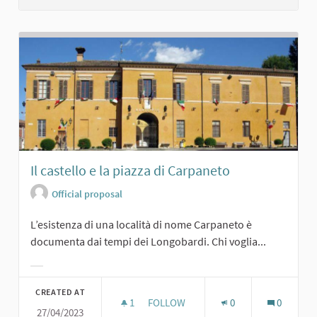
Il castello e la piazza di Carpaneto
Official proposal
L’esistenza di una località di nome Carpaneto è
documenta dai tempi dei Longobardi. Chi voglia...
Filter results for category:
CREATED AT
1
1 FOLLOWER
FOLLOW
0
0
27/04/2023
IL CASTELLO E LA PIAZZA DI CARPA