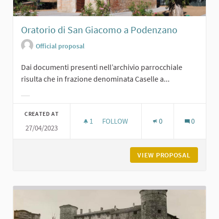
Oratorio di San Giacomo a Podenzano
Official proposal
Dai documenti presenti nell’archivio parrocchiale
risulta che in frazione denominata Caselle a...
Filter results for category:
CREATED AT
1
1 FOLLOWER
FOLLOW
0
0
27/04/2023
ORATORIO DI SAN GIACOMO A POD
VIEW PROPOSAL
ORATORI