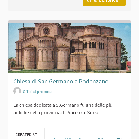
VIEW PROPOSAL
VILLA V
Chiesa di San Germano a Podenzano
Official proposal
La chiesa dedicata a S.Germano fu una delle più
antiche della provincia di Piacenza. Sorse...
Filter results for category:
CREATED AT