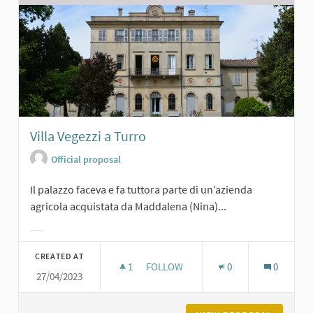
Villa Vegezzi a Turro
Official proposal
Il palazzo faceva e fa tuttora parte di un’azienda
agricola acquistata da Maddalena (Nina)...
Filter results for category:
CREATED AT
1
1 FOLLOWER
FOLLOW
0
0
27/04/2023
VILLA VEGEZZI A TURRO