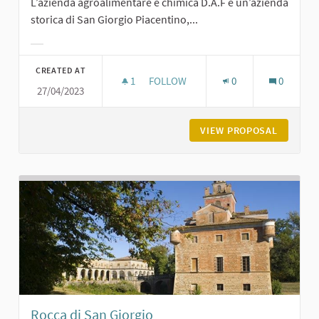
L’azienda agroalimentare e chimica D.A.F è un’azienda
storica di San Giorgio Piacentino,...
Filter results for category:
CREATED AT
1
1 FOLLOWER
FOLLOW
0
0
27/04/2023
LA D.A.F. A SAN GIORGIO
VIEW PROPOSAL
LA D.A.F
Rocca di San Giorgio