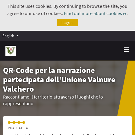
This site uses cookies. By continuing to browse the site, you
agree to our use of cookies.
Find out more about cookies
.
(Exte
I agree
English
QR-Code per la narrazione
partecipata dell’Unione Valnure
Valchero
Raccontiamo il territorio attraverso i luoghi che lo
rappresentano
PHASE 4 OF 4