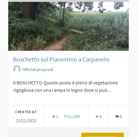
Boschetto sul Piacentino a Carpaneto
Official proposal
Il BOSCHETTO Questo posto è pieno di vegetazione
rigogliosa con una rampa in legno dove si può...
Filter results for category:
CREATED AT
1
1 FOLLOWER
FOLLOW
0
0
23/11/2023
BOSCHETTO SUL PIACENTINO A CA