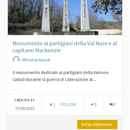
Monumento ai partigiani della Val Nure e al
capitano Mackenzie
Official proposal
Il monumento dedicato ai partigiani della Valnure
caduti durante la guerra di Liberazione al...
Filter results for category:
CREATED AT
1
1 FOLLOWER
FOLLOW
0
0
27/04/2023
MONUMENTO AI PARTIGIANI DELLA V
VIEW PROPOSAL
MONUMEN