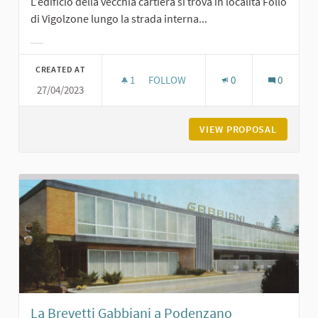
L’edificio della vecchia cartiera si trova in località Follo
di Vigolzone lungo la strada interna...
Filter results for category:
CREATED AT
1
1 FOLLOWER
FOLLOW
0
0
27/04/2023
LA CARTIERA DEL FOLLO A VIGOLZO
VIEW PROPOSAL
LA CART
La Brevetti Gabbiani a Podenzano