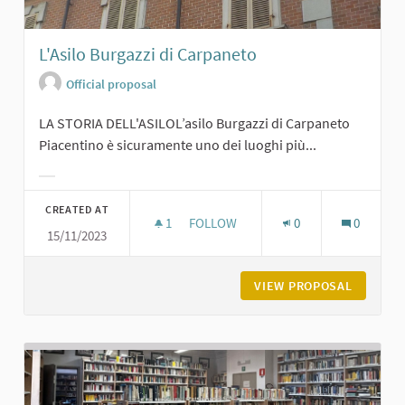
L'Asilo Burgazzi di Carpaneto
Official proposal
LA STORIA DELL'ASILOL’asilo Burgazzi di Carpaneto
Piacentino è sicuramente uno dei luoghi più...
Filter results for category:
CREATED AT
1
1 FOLLOWER
FOLLOW
0
0
15/11/2023
L'ASILO BURGAZZI DI CARPANETO
VIEW PROPOSAL
L'ASILO