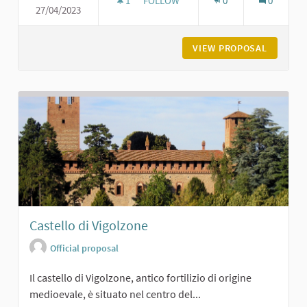
1
1 FOLLOWER
FOLLOW
0
0
27/04/2023
ROCCA DI SAN GIORGIO
VIEW PROPOSAL
ROCCA D
Castello di Vigolzone
Official proposal
Il castello di Vigolzone, antico fortilizio di origine
medioevale, è situato nel centro del...