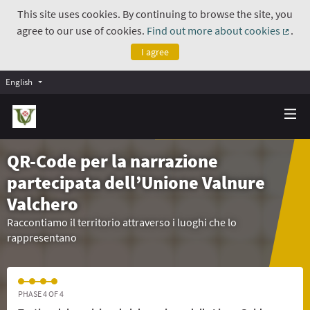
This site uses cookies. By continuing to browse the site, you
agree to our use of cookies.
Find out more about cookies
.
(Exte
I agree
English
QR-Code per la narrazione
partecipata dell’Unione Valnure
Valchero
Raccontiamo il territorio attraverso i luoghi che lo
rappresentano
PHASE 4 OF 4