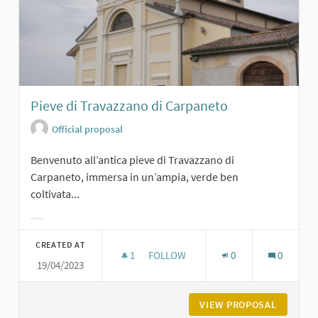
Pieve di Travazzano di Carpaneto
Official proposal
Benvenuto all’antica pieve di Travazzano di
Carpaneto, immersa in un’ampia, verde ben
coltivata...
Filter results for category:
CREATED AT
1
1 FOLLOWER
FOLLOW
0
0
19/04/2023
PIEVE DI TRAVAZZANO DI CARPANET
VIEW PROPOSAL
PIEVE D