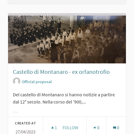
Castello di Montanaro - ex orfanotrofio
Official proposal
Del castello di Montanaro si hanno notizie a partire
dal 12° secolo. Nella corso del '900,...
Filter results for category:
CREATED AT
1
1 FOLLOWER
FOLLOW
0
0
27/04/2023
CASTELLO DI MONTANARO - EX ORF