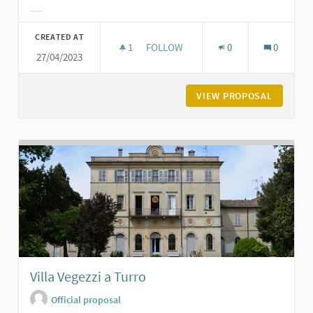
Filter results for category:
CREATED AT
1
1 FOLLOWER
FOLLOW
0
0
27/04/2023
CASTELLO DI VIGOLZONE
VIEW PROPOSAL
CASTELL
Villa Vegezzi a Turro
Official proposal