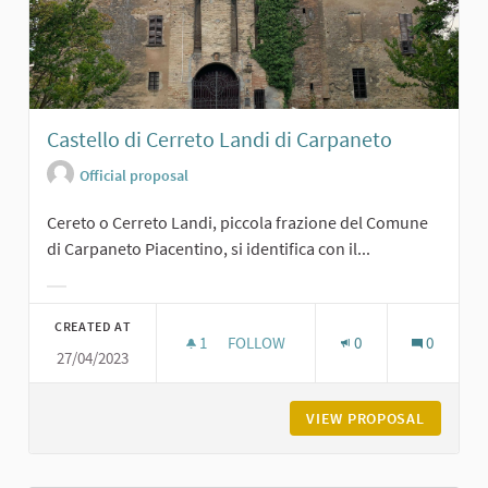
Castello di Cerreto Landi di Carpaneto
Official proposal
Cereto o Cerreto Landi, piccola frazione del Comune
di Carpaneto Piacentino, si identifica con il...
Filter results for category:
CREATED AT
1
1 FOLLOWER
FOLLOW
0
0
27/04/2023
CASTELLO DI CERRETO LANDI DI CA
VIEW PROPOSAL
CASTELL