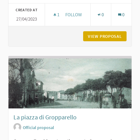
Filter results for category:
CREATED AT
1
1 FOLLOWER
FOLLOW
0
0
27/04/2023
IL CASTELLO E LA PIAZZA DI CARPA
VIEW PROPOSAL
IL CAST
La piazza di Gropparello
Official proposal