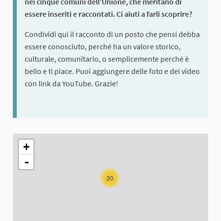
nei cinque comuni dell’Unione, che meritano di
essere inseriti e raccontati. Ci aiuti a farli scoprire?
Condividi qui il racconto di un posto che pensi debba
essere conosciuto, perché ha un valore storico,
culturale, comunitario, o semplicemente perché è
bello e ti piace. Puoi aggiungere delle foto e dei video
con link da YouTube. Grazie!
The following element is a map which presents the items on thi
+
-
20