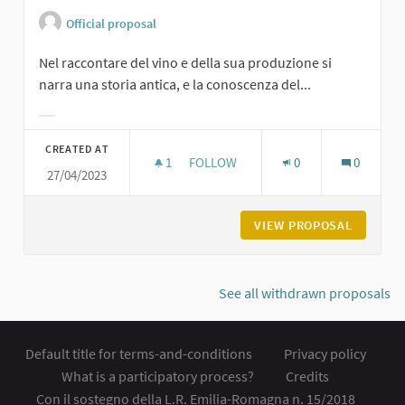
Official proposal
Nel raccontare del vino e della sua produzione si
narra una storia antica, e la conoscenza del...
Filter results for category:
CREATED AT
1
1 FOLLOWER
FOLLOW
0
0
27/04/2023
MUSEO DEL VINO E DELLA VITE
VIEW PROPOSAL
MUSEO D
See all withdrawn proposals
Default title for terms-and-conditions
Privacy policy
What is a participatory process?
Credits
Con il sostegno della L.R. Emilia-Romagna n. 15/2018