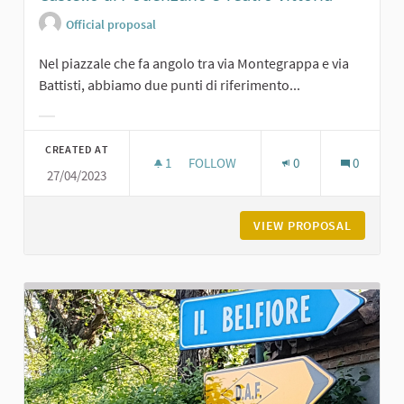
Official proposal
Nel piazzale che fa angolo tra via Montegrappa e via
Battisti, abbiamo due punti di riferimento...
Filter results for category:
CREATED AT
1
1 FOLLOWER
FOLLOW
0
0
27/04/2023
CASTELLO DI PODENZANO E TEATRO
VIEW PROPOSAL
CASTELL