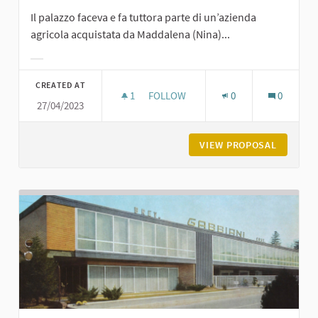
Il palazzo faceva e fa tuttora parte di un’azienda
agricola acquistata da Maddalena (Nina)...
Filter results for category:
CREATED AT
1
1 FOLLOWER
FOLLOW
0
0
27/04/2023
VILLA VEGEZZI A TURRO
VIEW PROPOSAL
VILLA V