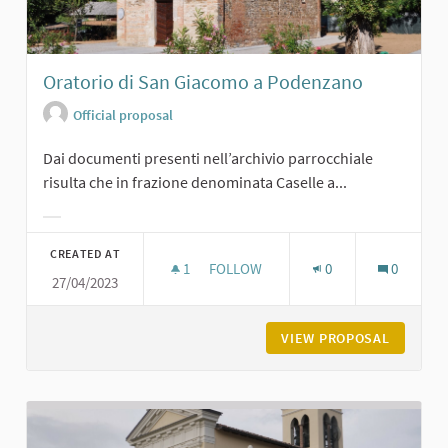
Oratorio di San Giacomo a Podenzano
Official proposal
Dai documenti presenti nell’archivio parrocchiale
risulta che in frazione denominata Caselle a...
Filter results for category:
CREATED AT
1
1 FOLLOWER
FOLLOW
0
0
27/04/2023
ORATORIO DI SAN GIACOMO A POD
VIEW PROPOSAL
ORATORI