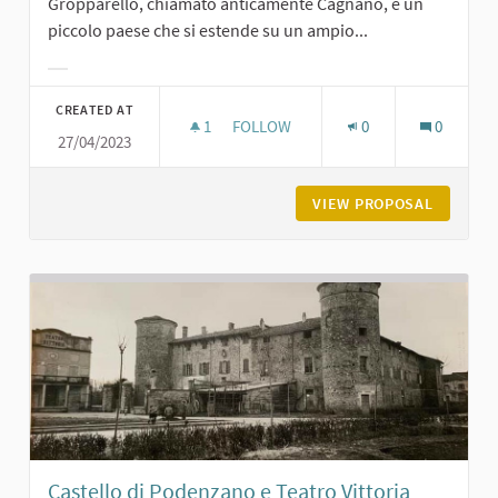
Gropparello, chiamato anticamente Cagnano, è un
piccolo paese che si estende su un ampio...
Filter results for category:
CREATED AT
1
1 FOLLOWER
FOLLOW
0
0
27/04/2023
LA PIAZZA DI GROPPARELLO
VIEW PROPOSAL
LA PIAZ
Castello di Podenzano e Teatro Vittoria