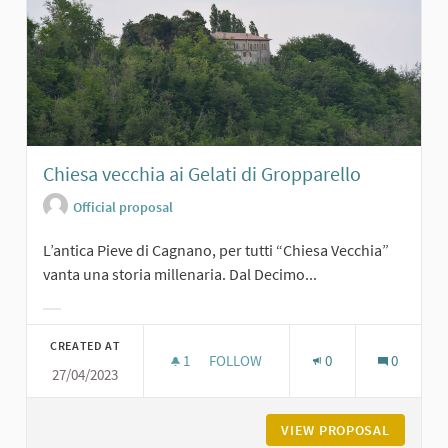
Chiesa vecchia ai Gelati di Gropparello
Official proposal
L’antica Pieve di Cagnano, per tutti “Chiesa Vecchia”
vanta una storia millenaria. Dal Decimo...
Filter results for category:
CREATED AT
1
1 FOLLOWER
FOLLOW
0
0
27/04/2023
CHIESA VECCHIA AI GELATI DI GROP
VIEW PROPOSAL
CHIESA 