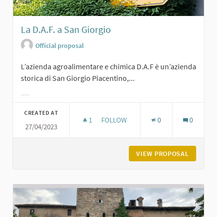
La D.A.F. a San Giorgio
Official proposal
L’azienda agroalimentare e chimica D.A.F è un’azienda
storica di San Giorgio Piacentino,...
Filter results for category:
CREATED AT
1
1 FOLLOWER
FOLLOW
0
0
27/04/2023
LA D.A.F. A SAN GIORGIO
VIEW PROPOSAL
LA D.A.F