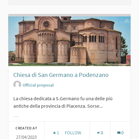
Chiesa di San Germano a Podenzano
Official proposal
La chiesa dedicata a S.Germano fu una delle più
antiche della provincia di Piacenza. Sorse...
Filter results for category:
CREATED AT
1
1 FOLLOWER
FOLLOW
0
0
27/04/2023
CHIESA DI SAN GERMANO A PODEN