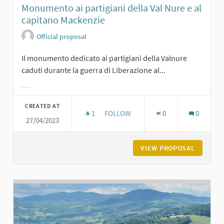
Monumento ai partigiani della Val Nure e al
capitano Mackenzie
Official proposal
Il monumento dedicato ai partigiani della Valnure
caduti durante la guerra di Liberazione al...
Filter results for category:
CREATED AT
1
1 FOLLOWER
FOLLOW
0
0
27/04/2023
MONUMENTO AI PARTIGIANI DELLA V
VIEW PROPOSAL
MONUMEN