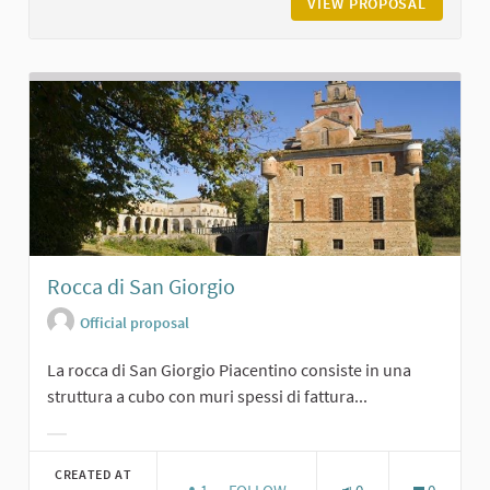
VIEW PROPOSAL
LA CART
Rocca di San Giorgio
Official proposal
La rocca di San Giorgio Piacentino consiste in una
struttura a cubo con muri spessi di fattura...
Filter results for category:
CREATED AT