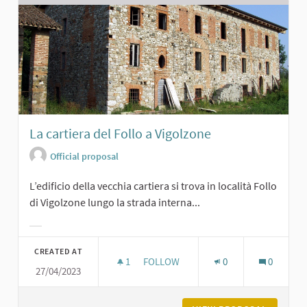
La cartiera del Follo a Vigolzone
Official proposal
L’edificio della vecchia cartiera si trova in località Follo
di Vigolzone lungo la strada interna...
Filter results for category:
CREATED AT
1
1 FOLLOWER
FOLLOW
0
0
27/04/2023
LA CARTIERA DEL FOLLO A VIGOLZO