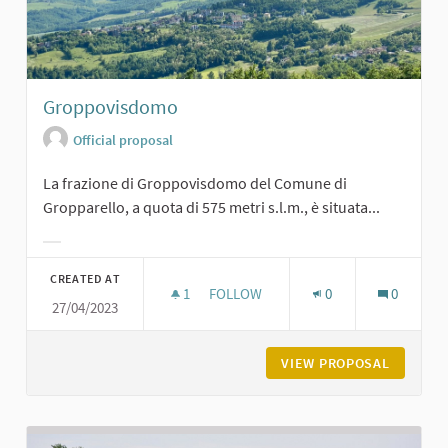
Groppovisdomo
Official proposal
La frazione di Groppovisdomo del Comune di
Gropparello, a quota di 575 metri s.l.m., è situata...
Filter results for category:
CREATED AT
1
1 FOLLOWER
FOLLOW
0
0
27/04/2023
GROPPOVISDOMO
VIEW PROPOSAL
GROPPO