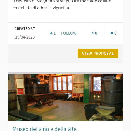
Il castello di Magnano si staglia tra morbide colline
costellate di alberi e vigneti a...
Filter results for category:
CREATED AT
1
1 FOLLOWER
FOLLOW
0
0
19/04/2023
CASTELLO DI MAGNANO DI CARPANE
VIEW PROPOSAL
CASTELL
Museo del vino e della vite