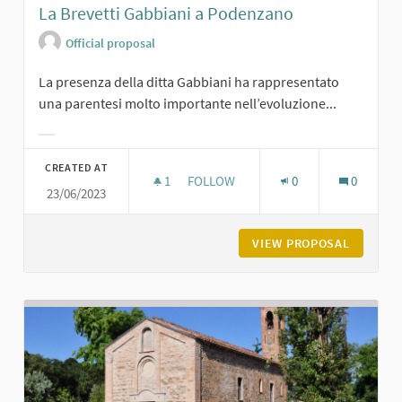
La Brevetti Gabbiani a Podenzano
Official proposal
La presenza della ditta Gabbiani ha rappresentato
una parentesi molto importante nell’evoluzione...
Filter results for category:
CREATED AT
1
1 FOLLOWER
FOLLOW
0
0
23/06/2023
LA BREVETTI GABBIANI A PODENZA
VIEW PROPOSAL
LA BREV