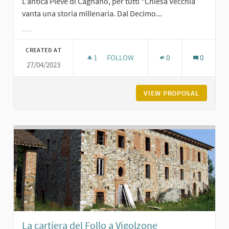
L’antica Pieve di Cagnano, per tutti “Chiesa Vecchia”
vanta una storia millenaria. Dal Decimo...
Filter results for category:
CREATED AT
1
1 FOLLOWER
FOLLOW
0
0
27/04/2023
CHIESA VECCHIA AI GELATI DI GROP
VIEW PROPOSAL
CHIESA 
La cartiera del Follo a Vigolzone