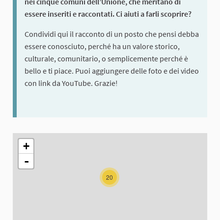
nei cinque comuni dell’Unione, che meritano di
essere inseriti e raccontati. Ci aiuti a farli scoprire?
Condividi qui il racconto di un posto che pensi debba
essere conosciuto, perché ha un valore storico,
culturale, comunitario, o semplicemente perché è
bello e ti piace. Puoi aggiungere delle foto e dei video
con link da YouTube. Grazie!
The following element is a map which presents the items on thi
+
-
20