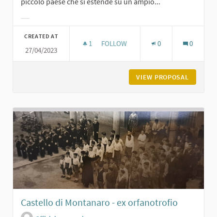
piccolo paese che si estende su un ampio...
Filter results for category:
CREATED AT
1
1 FOLLOWER
FOLLOW
0
0
27/04/2023
LA PIAZZA DI GROPPARELLO
VIEW PROPOSAL
LA PIAZ
Castello di Montanaro - ex orfanotrofio