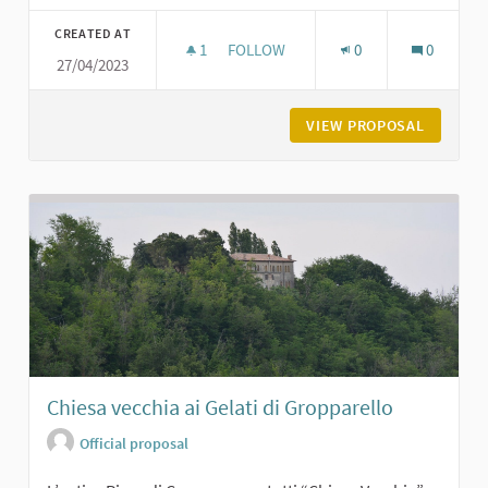
Filter results for category:
CREATED AT
1
1 FOLLOWER
FOLLOW
0
0
27/04/2023
ORATORIO DI SAN GIACOMO A POD
VIEW PROPOSAL
ORATORI
Chiesa vecchia ai Gelati di Gropparello
Official proposal