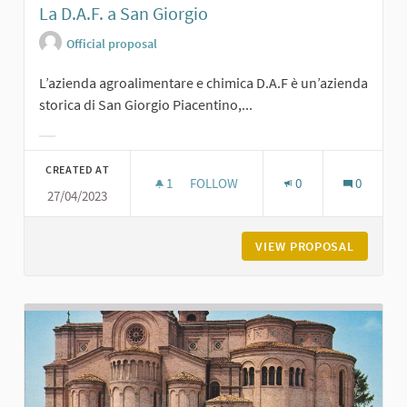
La D.A.F. a San Giorgio
Official proposal
L’azienda agroalimentare e chimica D.A.F è un’azienda
storica di San Giorgio Piacentino,...
Filter results for category:
CREATED AT
1
1 FOLLOWER
FOLLOW
0
0
27/04/2023
LA D.A.F. A SAN GIORGIO
VIEW PROPOSAL
LA D.A.F