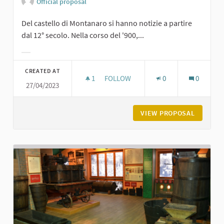
Official proposal
Del castello di Montanaro si hanno notizie a partire
dal 12° secolo. Nella corso del '900,...
Filter results for category:
CREATED AT
1
1 FOLLOWER
FOLLOW
0
0
27/04/2023
CASTELLO DI MONTANARO - EX ORF
VIEW PROPOSAL
CASTELL