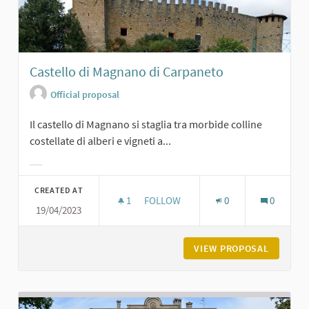
Castello di Magnano di Carpaneto
Official proposal
Il castello di Magnano si staglia tra morbide colline
costellate di alberi e vigneti a...
Filter results for category:
CREATED AT
1
1 FOLLOWER
FOLLOW
0
0
19/04/2023
CASTELLO DI MAGNANO DI CARPANE
VIEW PROPOSAL
CASTELL