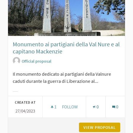
Monumento ai partigiani della Val Nure e al
capitano Mackenzie
Official proposal
Il monumento dedicato ai partigiani della Valnure
caduti durante la guerra di Liberazione al...
Filter results for category:
CREATED AT
1
1 FOLLOWER
FOLLOW
0
0
27/04/2023
MONUMENTO AI PARTIGIANI DELLA V
VIEW PROPOSAL
MONUMEN