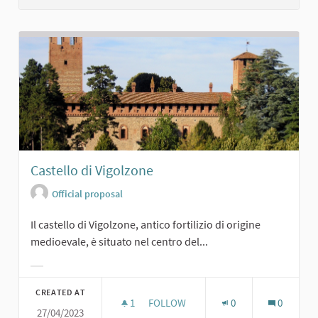
Castello di Vigolzone
Official proposal
Il castello di Vigolzone, antico fortilizio di origine
medioevale, è situato nel centro del...
Filter results for category:
CREATED AT
1
1 FOLLOWER
FOLLOW
0
0
27/04/2023
CASTELLO DI VIGOLZONE