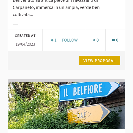
Carpaneto, immersa in un’ampia, verde ben
coltivata...
Filter results for category:
CREATED AT
1
1 FOLLOWER
FOLLOW
0
0
19/04/2023
PIEVE DI TRAVAZZANO DI CARPANET
VIEW PROPOSAL
PIEVE D