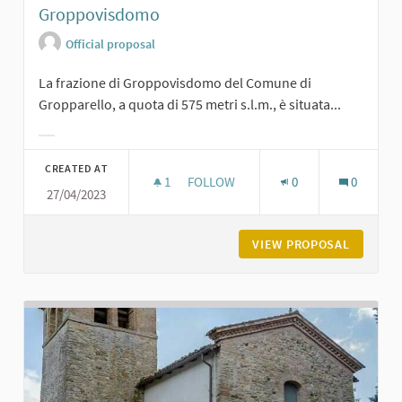
Groppovisdomo
Official proposal
La frazione di Groppovisdomo del Comune di
Gropparello, a quota di 575 metri s.l.m., è situata...
Filter results for category:
CREATED AT
1
1 FOLLOWER
FOLLOW
0
0
27/04/2023
GROPPOVISDOMO
VIEW PROPOSAL
GROPPO