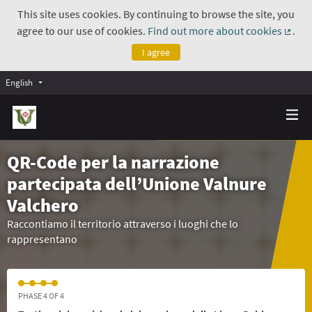
This site uses cookies. By continuing to browse the site, you
agree to our use of cookies.
Find out more about cookies
.
(Exte
I agree
English
QR-Code per la narrazione
partecipata dell’Unione Valnure
Valchero
Raccontiamo il territorio attraverso i luoghi che lo
rappresentano
PHASE 4 OF 4