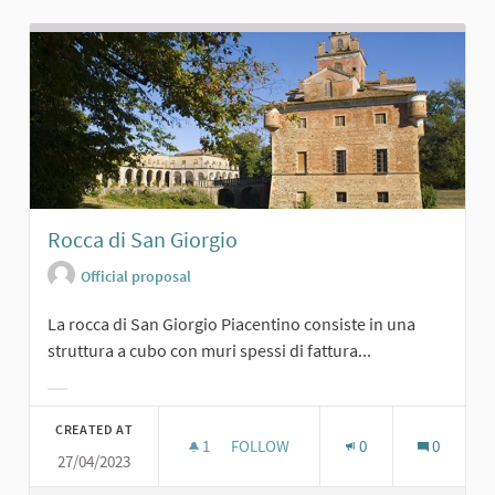
Rocca di San Giorgio
Official proposal
La rocca di San Giorgio Piacentino consiste in una
struttura a cubo con muri spessi di fattura...
Filter results for category:
CREATED AT
1
1 FOLLOWER
FOLLOW
0
0
27/04/2023
ROCCA DI SAN GIORGIO