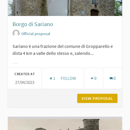
Borgo di Sariano
Official proposal
Sariano è una frazione del comune di Gropparello e
dista 4 km a valle dello stesso e, salendo...
Filter results for category:
CREATED AT
1
1 FOLLOWER
FOLLOW
0
0
27/04/2023
BORGO DI SARIANO
VIEW PROPOSAL
BORGO D