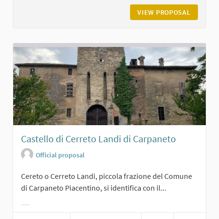
VIEW PROPOSAL
ROCCA D
Castello di Cerreto Landi di Carpaneto
Official proposal
Cereto o Cerreto Landi, piccola frazione del Comune
di Carpaneto Piacentino, si identifica con il...
Filter results for category: