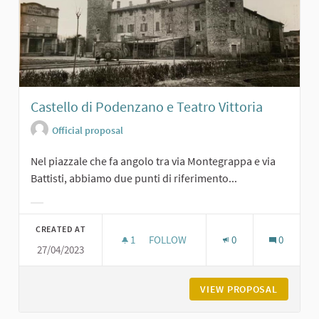
Castello di Podenzano e Teatro Vittoria
Official proposal
Nel piazzale che fa angolo tra via Montegrappa e via
Battisti, abbiamo due punti di riferimento...
Filter results for category:
CREATED AT
1
1 FOLLOWER
FOLLOW
0
0
27/04/2023
CASTELLO DI PODENZANO E TEATRO
VIEW PROPOSAL
CASTELL