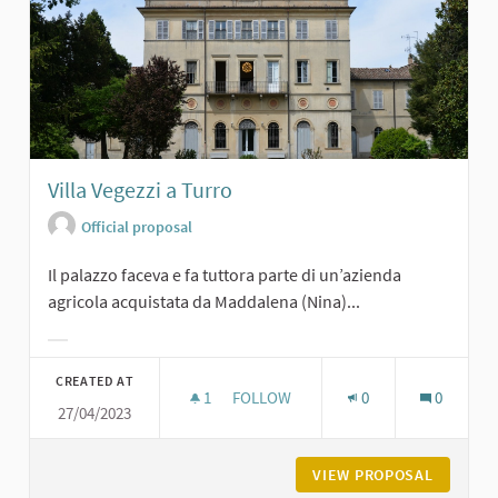
Villa Vegezzi a Turro
Official proposal
Il palazzo faceva e fa tuttora parte di un’azienda
agricola acquistata da Maddalena (Nina)...
Filter results for category:
CREATED AT
1
1 FOLLOWER
FOLLOW
0
0
27/04/2023
VILLA VEGEZZI A TURRO
VIEW PROPOSAL
VILLA V