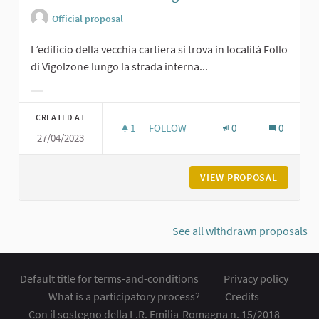
Official proposal
L’edificio della vecchia cartiera si trova in località Follo
di Vigolzone lungo la strada interna...
Filter results for category:
CREATED AT
1
1 FOLLOWER
FOLLOW
0
0
27/04/2023
LA CARTIERA DEL FOLLO A VIGOLZO
VIEW PROPOSAL
LA CART
See all withdrawn proposals
Default title for terms-and-conditions
Privacy policy
What is a participatory process?
Credits
Con il sostegno della L.R. Emilia-Romagna n. 15/2018