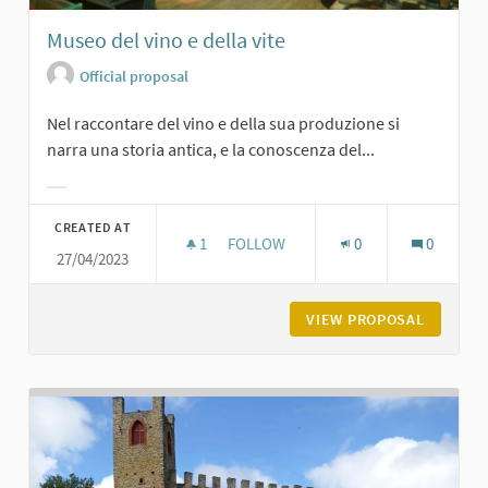
Museo del vino e della vite
Official proposal
Nel raccontare del vino e della sua produzione si
narra una storia antica, e la conoscenza del...
Filter results for category:
CREATED AT
1
1 FOLLOWER
FOLLOW
0
0
27/04/2023
MUSEO DEL VINO E DELLA VITE
VIEW PROPOSAL
MUSEO D