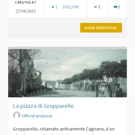
CREATED AT
1
1 FOLLOWER
FOLLOW
0
0
27/04/2023
CASTELLO DI CERRETO LANDI DI CA
VIEW PROPOSAL
CASTELL
La piazza di Gropparello
Official proposal
Gropparello, chiamato anticamente Cagnano, è un