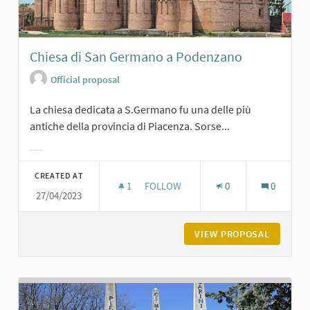
Chiesa di San Germano a Podenzano
Official proposal
La chiesa dedicata a S.Germano fu una delle più
antiche della provincia di Piacenza. Sorse...
Filter results for category:
CREATED AT
1
1 FOLLOWER
FOLLOW
0
0
27/04/2023
CHIESA DI SAN GERMANO A PODEN
VIEW PROPOSAL
CHIESA 