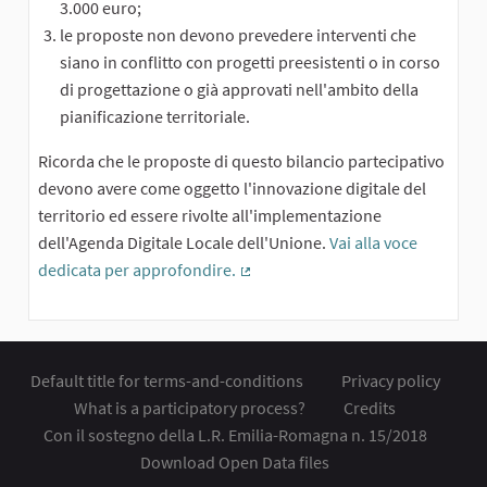
3.000 euro;
le proposte non devono prevedere interventi che
siano in conflitto con progetti preesistenti o in corso
di progettazione o già approvati nell'ambito della
pianificazione territoriale.
Ricorda che le proposte di questo bilancio partecipativo
devono avere come oggetto l'innovazione digitale del
territorio ed essere rivolte all'implementazione
dell'Agenda Digitale Locale dell'Unione.
Vai alla voce
dedicata per approfondire.
(External link)
Default title for terms-and-conditions
Privacy policy
What is a participatory process?
Credits
Con il sostegno della L.R. Emilia-Romagna n. 15/2018
Download Open Data files