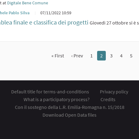
t at
Digitale Bene Comune
hele Pablo Silva
07/11/2022 10:59
lea finale e classifica dei progetti
Giovedì 27 ottobre si è 
« First
‹ Prev
1
2
3
4
5
Default title for terms-and-conditions
Privacy policy
What is a participatory process?
Credits
Con il sostegno della L.R. Emilia-Romagna n. 15/2018
Download Open Data files
nal link)