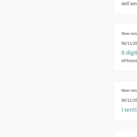
dell'am
New resu
06/12/20
Il dig
virtuoso
New resu
06/12/20
I sent