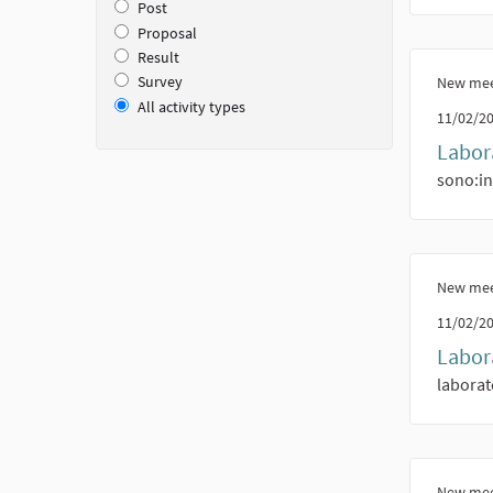
Post
Proposal
Result
Survey
New mee
All activity types
11/02/20
Labora
sono:ind
New mee
11/02/20
Labora
laborato
New mee