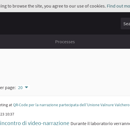
uing to browse the site, you agree to our use of cookies.
Find out mo
Sear
Processes
er page:
20
ting at
QR-Code per la narrazione partecipata dell’Unione Valnure Valchero
23 10:37
 incontro di video-narrazione
Durante il laboratorio verranno 