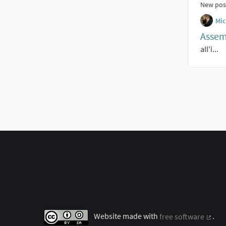
New pos
Mic
Assemb
all'i...
Website made with
free software
.
(Exter