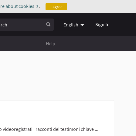
re about cookies
.
I agree
(External link)
ch
Sign In
English
Help
videoregistrati i racconti dei testimoni chiave ...