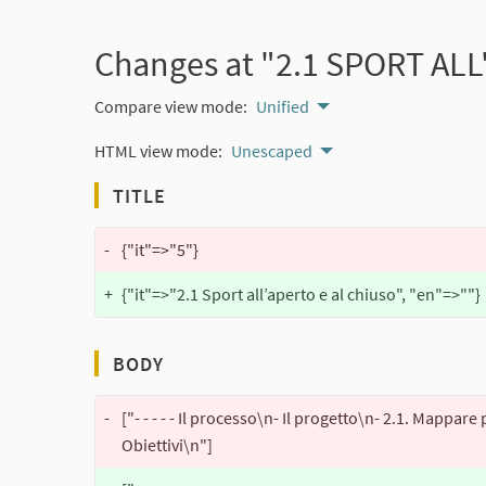
Changes at "2.1 SPORT AL
Compare view mode:
Unified
HTML view mode:
Unescaped
TITLE
-
{"it"=>"5"}
+
{"it"=>"2.1 Sport all’aperto e al chiuso", "en"=>""}
BODY
-
["- - - - - Il processo\n- Il progetto\n- 2.1. Mappar
Obiettivi\n"]