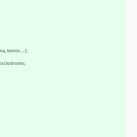
:
ina, tennis…);
Bocciodromo;