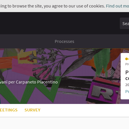
uing to browse the site, you agree to our use of cookies.
Find out mo
Sear
Processes
PH
P
c
iovani per Carpaneto Piacentino
20
P
EETINGS
SURVEY