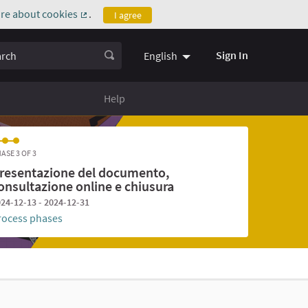
re about cookies
.
I agree
(External link)
ch
Sign In
English
Help
ASE 3 OF 3
resentazione del documento,
onsultazione online e chiusura
24-12-13 - 2024-12-31
rocess phases