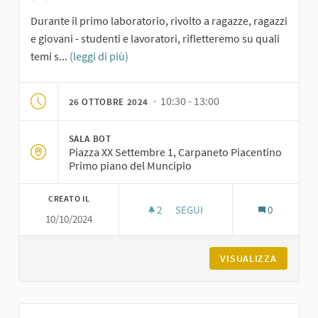
Durante il primo laboratorio, rivolto a ragazze, ragazzi
e giovani - studenti e lavoratori, rifletteremo su quali
temi s...
(leggi di più)
· 10:30 - 13:00
26 OTTOBRE 2024
SALA BOT
Piazza XX Settembre 1, Carpaneto Piacentino
Primo piano del Muncipio
CREATO IL
2
2 SOSTENITORI
SEGUI
0
10/10/2024
PRIMO LABORATORIO DI IDEAZI
VISUALIZZA