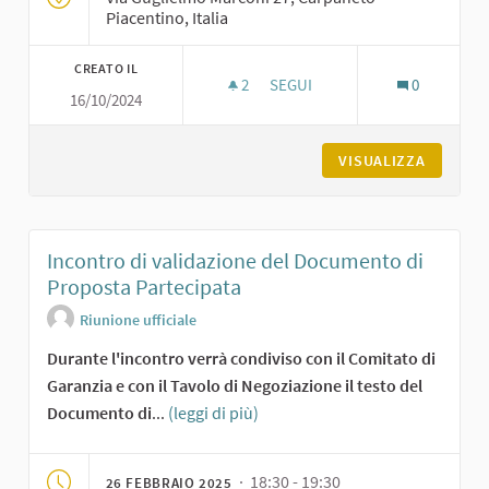
Piacentino, Italia
CREATO IL
2
2 SOSTENITORI
SEGUI
0
16/10/2024
SERATA FINALE DI PRESENTAZI
VISUALIZZA
Incontro di validazione del Documento di
Proposta Partecipata
Riunione ufficiale
Durante l'incontro verrà condiviso con il Comitato di
Garanzia e con il Tavolo di Negoziazione il testo del
Documento di
...
(leggi di più)
· 18:30 - 19:30
26 FEBBRAIO 2025