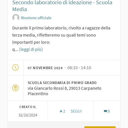
Secondo laboratorio di ideazione - Scuola
Media
Riunione ufficiale
Durante il primo laboratorio, rivolto a ragazze della
terza media, rifletteremo su quali temi sono
importanti per loro:
q...
(leggi di più)
· 08:10 - 14:10
07 NOVEMBRE 2024
SCUOLA SECONDARIA DI PRIMO GRADO
via Giancarlo Rossi 8, 29013 Carpaneto
Piacentino
CREATO IL
2
2 SOSTENITORI
SEGUI
0
16/10/2024
SECONDO LABORATORIO DI IDE