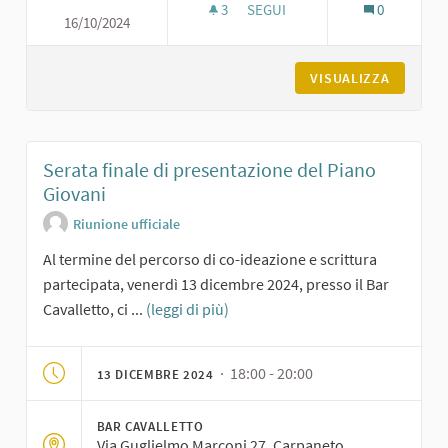
3
3 SOSTENITORI
SEGUI
0
16/10/2024
TERZO LABORATORIO: SCRITTU
VISUALIZZA
Serata finale di presentazione del Piano
Giovani
Riunione ufficiale
Al termine del percorso di co-ideazione e scrittura
partecipata, venerdì 13 dicembre 2024, presso il Bar
Cavalletto, ci ...
(leggi di più)
· 18:00 - 20:00
13 DICEMBRE 2024
BAR CAVALLETTO
Via Guglielmo Marconi 27, Carpaneto