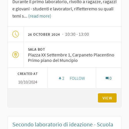
Durante il primo laboratorio, rivolto a ragazze, ragazzi
e giovani - studenti e lavoratori, rifletteremo su quali
temi s...
(read more)
· 10:30 - 13:00
26 OCTOBER 2024
SALA BOT
Piazza XX Settembre 1, Carpaneto Piacentino
Primo piano del Muncipio
CREATED AT
2
2 FOLLOWERS
FOLLOW
0
10/10/2024
PRIMO LABORATORIO DI IDEAZI
VIEW
Secondo laboratorio di ideazione - Scuola