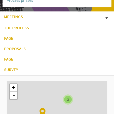
Process phases
MEETINGS
THE PROCESS
PAGE
PROPOSALS
PAGE
SURVEY
The following element is a map which presents the items on thi
+
-
3