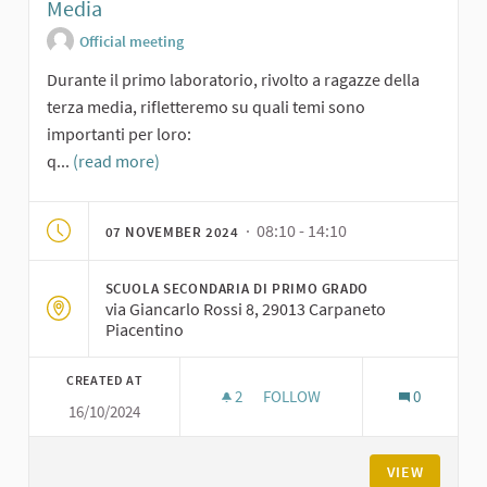
Media
Official meeting
Durante il primo laboratorio, rivolto a ragazze della
terza media, rifletteremo su quali temi sono
importanti per loro:
q...
(read more)
· 08:10 - 14:10
07 NOVEMBER 2024
SCUOLA SECONDARIA DI PRIMO GRADO
via Giancarlo Rossi 8, 29013 Carpaneto
Piacentino
CREATED AT
2
2 FOLLOWERS
FOLLOW
0
16/10/2024
SECONDO LABORATORIO DI IDE
VIEW