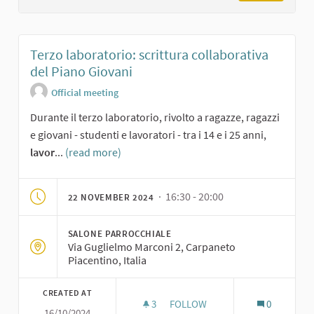
Terzo laboratorio: scrittura collaborativa
del Piano Giovani
Official meeting
Durante il terzo laboratorio, rivolto a ragazze, ragazzi
e giovani - studenti e lavoratori - tra i 14 e i 25 anni,
lavor
...
(read more)
· 16:30 - 20:00
22 NOVEMBER 2024
SALONE PARROCCHIALE
Via Guglielmo Marconi 2, Carpaneto
Piacentino, Italia
CREATED AT
3
3 FOLLOWERS
FOLLOW
0
16/10/2024