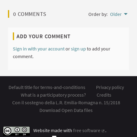
0 COMMENTS
Order by:
Older
ADD YOUR COMMENT
Sign in with your account
or
sign up
to add your
comment.
Default title for terms-and-conditions
Privacy policy
What is a participatory process?
Credits
Con il sostegno della L.R. Emilia-Romagna n. 15/2018
Download Open Data files
Website made with
free software
.
(External link)