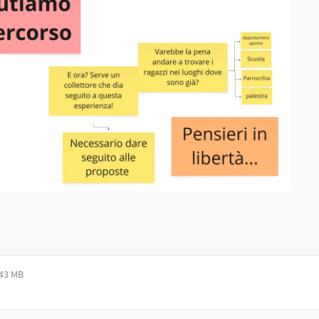
,43 MB
ento esterno)