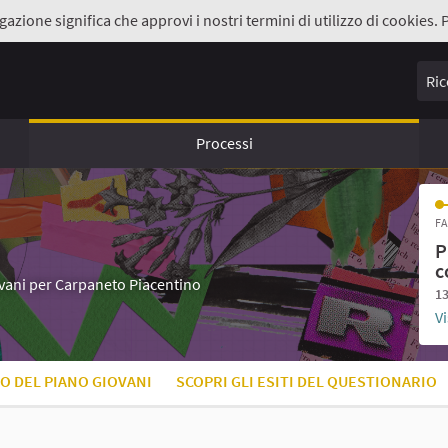
gazione significa che approvi i nostri termini di utilizzo di cookies. 
Ricer
Processi
FA
P
c
iovani per Carpaneto Piacentino
13
Vi
O DEL PIANO GIOVANI
SCOPRI GLI ESITI DEL QUESTIONARIO