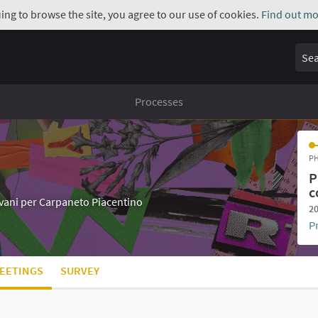
uing to browse the site, you agree to our use of cookies.
Find out mo
Sear
Processes
PH
P
c
iovani per Carpaneto Piacentino
20
P
EETINGS
SURVEY