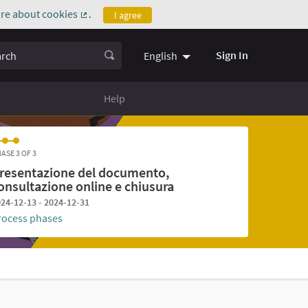
re about cookies
.
I agree
(External link)
ch
Sign In
English
Help
ASE 3 OF 3
resentazione del documento,
onsultazione online e chiusura
24-12-13 - 2024-12-31
rocess phases