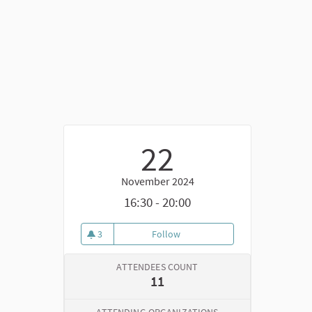
22
November 2024
16:30 - 20:00
3
Follow
Terzo laboratorio: scrittura col
3 followers
ATTENDEES COUNT
11