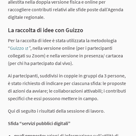
allestita nella doppia versione fisica e online per
raccogliere contributi relativi alle sfide poste dall’Agenda
digitale regionale.
La raccolta di idee con Guizzo
Per la raccolta di idee è stata utilizzata la metodologia
“
Guizzo
”, nella versione online (per i partecipanti
(Collegamento esterno)
collegati su Zoom) e nella versione in presenza/ cartacea
(per chi ha partecipato dal vivo).
Ai partecipanti, suddivisi in coppie in gruppi da 3 persone,
è stato richiesto di indicare per ciascuna sfida: le proposte
di azioni da avviare; le collaborazioni attivabili; i contributi
specifici che essi possono mettere in campo.
Qui di seguito i risultati della sessione di lavoro.
Sfida “servizi pubblici digitali”
quali proposte:
azioni di informazione sull’utilità di