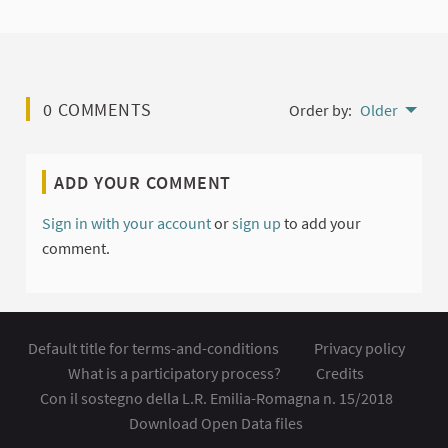
0 COMMENTS
Order by:
Older
ADD YOUR COMMENT
Sign in with your account
or
sign up
to add your
comment.
Default title for terms-and-conditions
Privacy policy
What is a participatory process?
Credits
Con il sostegno della L.R. Emilia-Romagna n. 15/2018
Download Open Data files