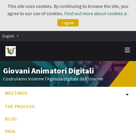
This site uses cookies. By continuing to browse the site, you
agree to our use of cookies.
Find out more about cookies
.
(Exte
I agree
English
Giovani Animatori Digitali
Costruiamo insieme l'Agenda digitale dell'Unione
MEETINGS
THE PROCESS
BLOG
PAGE