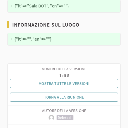
+
{"it"=>"Sala BOT", "en"=>""}
INFORMAZIONE SUL LUOGO
+
{"it"=>"", "en"=>""}
NUMERO DELLA VERSIONE
1 di 6
MOSTRA TUTTE LE VERSIONI
TORNA ALLA RIUNIONE
AUTORE DELLA VERSIONE
Deleted