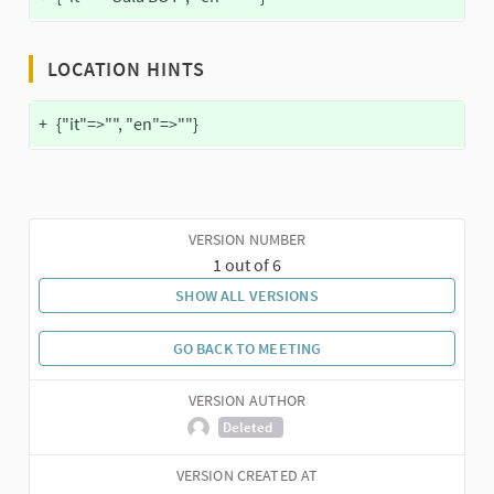
LOCATION HINTS
+
{"it"=>"", "en"=>""}
VERSION NUMBER
1 out of 6
SHOW ALL VERSIONS
GO BACK TO MEETING
VERSION AUTHOR
Deleted
VERSION CREATED AT