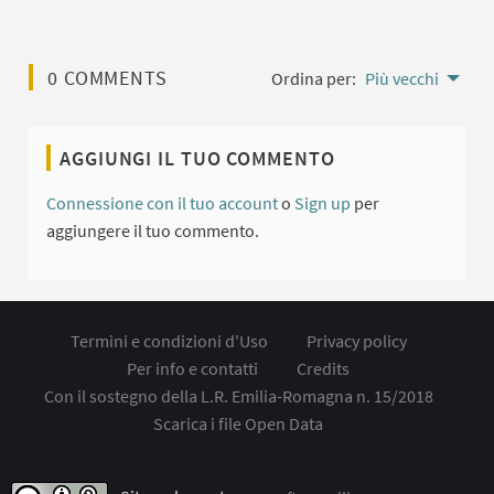
0 COMMENTS
Ordina per:
Più vecchi
AGGIUNGI IL TUO COMMENTO
Connessione con il tuo account
o
Sign up
per
aggiungere il tuo commento.
Termini e condizioni d'Uso
Privacy policy
Per info e contatti
Credits
Con il sostegno della L.R. Emilia-Romagna n. 15/2018
Scarica i file Open Data