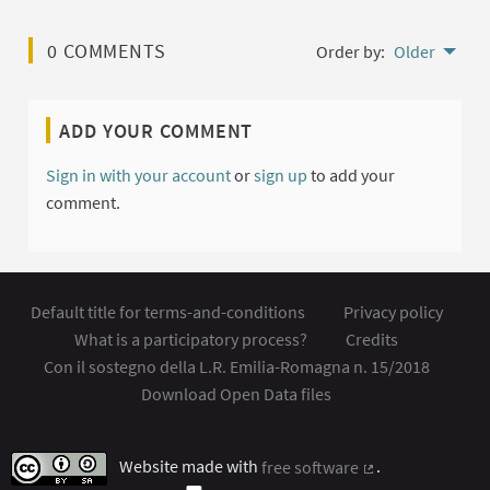
0 COMMENTS
Order by:
Older
ADD YOUR COMMENT
Sign in with your account
or
sign up
to add your
comment.
Default title for terms-and-conditions
Privacy policy
What is a participatory process?
Credits
Con il sostegno della L.R. Emilia-Romagna n. 15/2018
Download Open Data files
Website made with
free software
.
(External link)