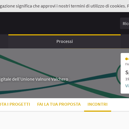
gazione significa che approvi i nostri termini di utilizzo di cookies. 
Ricer
Processi
FA
S
digitale dell’Unione Valnure Valchero
19
Vi
OTA I PROGETTI
FAI LA TUA PROPOSTA
INCONTRI