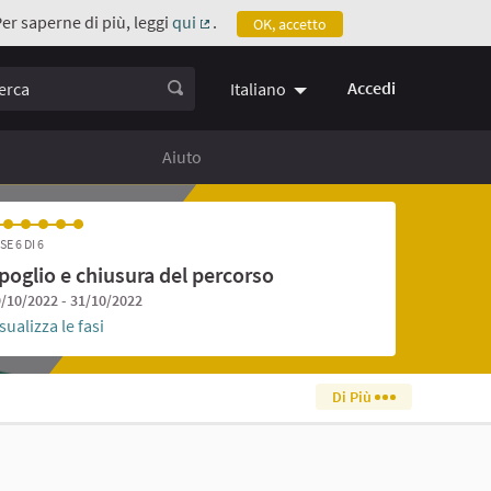
Per saperne di più, leggi
qui
.
OK, accetto
(Collegamento esterno)
ca
Accedi
Italiano
Aiuto
SE 6 DI 6
poglio e chiusura del percorso
/10/2022 - 31/10/2022
sualizza le fasi
Di Più