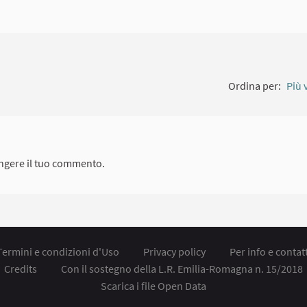
Ordina per:
Più 
ngere il tuo commento.
Termini e condizioni d'Uso
Privacy policy
Per info e contatt
Credits
Con il sostegno della L.R. Emilia-Romagna n. 15/2018
Scarica i file Open Data