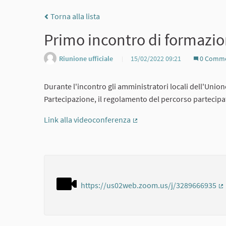
Torna alla lista
Primo incontro di formazio
Riunione ufficiale
15/02/2022 09:21
0 Comme
Durante l'incontro gli amministratori locali dell'Unio
Partecipazione, il regolamento del percorso partecipa
Link alla videoconferenza
(Collegamento esterno)
https://us02web.zoom.us/j/3289666935
(