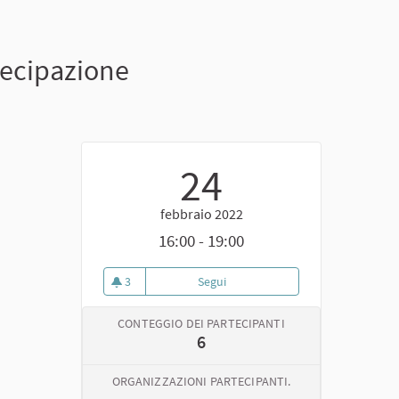
tecipazione
24
febbraio 2022
16:00 - 19:00
3
Segui
Primo incontro di formazione: co
3 sostenitori
CONTEGGIO DEI PARTECIPANTI
6
ORGANIZZAZIONI PARTECIPANTI.