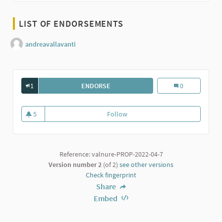
LIST OF ENDORSEMENTS
andreavallavanti
1
ENDORSE
MINORI ED INTERNET EDUCAZIONE AD
Minori ed intern
0
5
Follow
Minori ed internet educazione ad
5 followers
Reference: valnure-PROP-2022-04-7
Version number 2
(of 2)
see other versions
Check fingerprint
Share
Embed