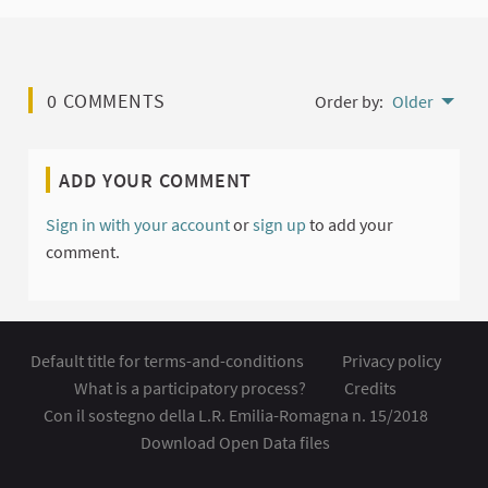
0 COMMENTS
Order by:
Older
ADD YOUR COMMENT
Sign in with your account
or
sign up
to add your
comment.
Default title for terms-and-conditions
Privacy policy
What is a participatory process?
Credits
Con il sostegno della L.R. Emilia-Romagna n. 15/2018
Download Open Data files