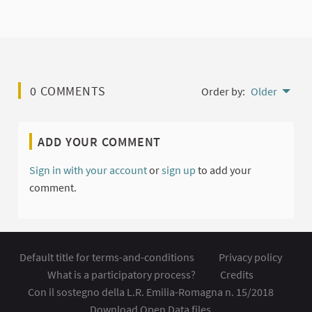
0 COMMENTS
Order by:
Older
ADD YOUR COMMENT
Sign in with your account
or
sign up
to add your
comment.
Default title for terms-and-conditions
Privacy policy
What is a participatory process?
Credits
Con il sostegno della L.R. Emilia-Romagna n. 15/2018
Download Open Data files