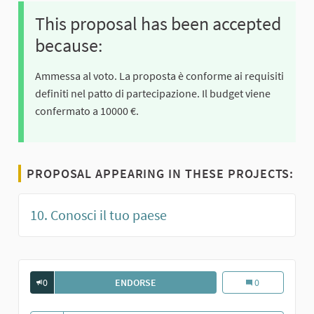
This proposal has been accepted
because:
Ammessa al voto. La proposta è conforme ai requisiti
definiti nel patto di partecipazione. Il budget viene
confermato a 10000 €.
PROPOSAL APPEARING IN THESE PROJECTS:
10. Conosci il tuo paese
0
ENDORSE
CONOSCI IL TUO PAESE
Conosci il tuo p
0