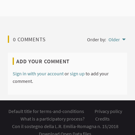
0 COMMENTS
Order by:
Older
ADD YOUR COMMENT
Sign in with your account
or
sign up
to add your
comment.
Default title for terms-and-conditions
Privacy policy
What is a participatory process?
Credits
Con il sostegno della L.R. Emilia-Romagna n. 15/2018
Download Open Data files