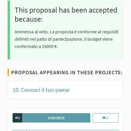
This proposal has been accepted
because:
Ammessa al voto. La proposta è conforme ai requisiti
definiti nel patto di partecipazione. Il budget viene
confermato a 10000 €.
PROPOSAL APPEARING IN THESE PROJECTS:
10. Conosci il tuo paese
0
ENDORSE
CONOSCI IL TUO PAESE
Conosci il tuo p
0